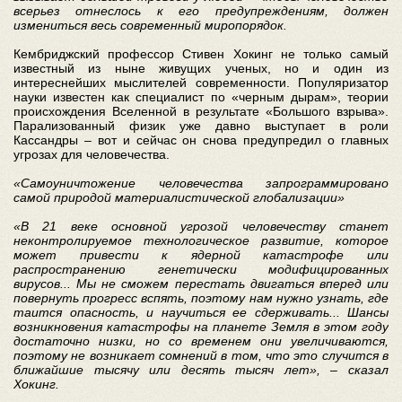
всерьез отнеслось к его предупреждениям, должен
измениться весь современный миропорядок.
Кембриджский профессор Стивен Хокинг не только самый
известный из ныне живущих ученых, но и один из
интереснейших мыслителей современности. Популяризатор
науки известен как специалист по «черным дырам», теории
происхождения Вселенной в результате «Большого взрыва».
Парализованный физик уже давно выступает в роли
Кассандры – вот и сейчас он снова предупредил о главных
угрозах для человечества.
«Самоуничтожение человечества запрограммировано
самой природой материалистической глобализации»
«В 21 веке основной угрозой человечеству станет
неконтролируемое технологическое развитие, которое
может привести к ядерной катастрофе или
распространению генетически модифицированных
вирусов... Мы не сможем перестать двигаться вперед или
повернуть прогресс вспять, поэтому нам нужно узнать, где
таится опасность, и научиться ее сдерживать... Шансы
возникновения катастрофы на планете Земля в этом году
достаточно низки, но со временем они увеличиваются,
поэтому не возникает сомнений в том, что это случится в
ближайшие тысячу или десять тысяч лет», – сказал
Хокинг.