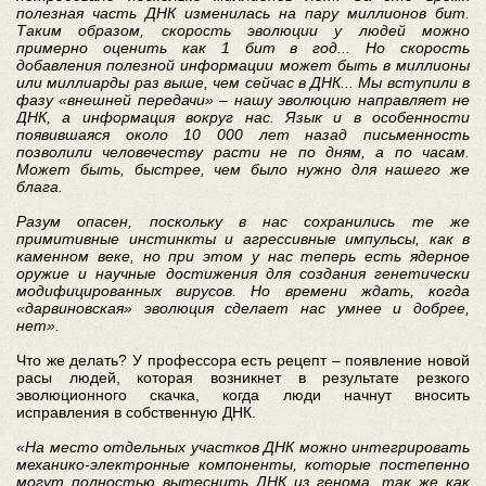
полезная часть ДНК изменилась на пару миллионов бит.
Таким образом, скорость эволюции у людей можно
примерно оценить как 1 бит в год... Но скорость
добавления полезной информации может быть в миллионы
или миллиарды раз выше, чем сейчас в ДНК... Мы вступили в
фазу «внешней передачи» – нашу эволюцию направляет не
ДНК, а информация вокруг нас. Язык и в особенности
появившаяся около 10 000 лет назад письменность
позволили человечеству расти не по дням, а по часам.
Может быть, быстрее, чем было нужно для нашего же
блага.
Разум опасен, поскольку в нас сохранились те же
примитивные инстинкты и агрессивные импульсы, как в
каменном веке, но при этом у нас теперь есть ядерное
оружие и научные достижения для создания генетически
модифицированных вирусов. Но времени ждать, когда
«дарвиновская» эволюция сделает нас умнее и добрее,
нет».
Что же делать? У профессора есть рецепт – появление новой
расы людей, которая возникнет в результате резкого
эволюционного скачка, когда люди начнут вносить
исправления в собственную ДНК.
«На место отдельных участков ДНК можно интегрировать
механико-электронные компоненты, которые постепенно
могут полностью вытеснить ДНК из генома, так же как