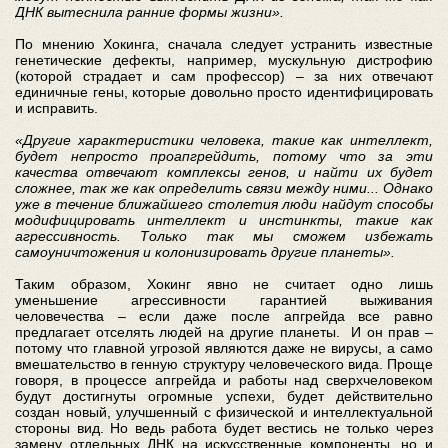
ДНК вытеснила ранние формы жизни».
По мнению Хокинга, сначала следует устранить известные
генетические дефекты, например, мускульную дистрофию
(которой страдает и сам профессор) – за них отвечают
единичные гены, которые довольно просто идентифицировать
и исправить.
«Другие характеристики человека, такие как интеллект,
будет непросто проапгрейдить, потому что за эти
качества отвечают комплексы генов, и найти их будет
сложнее, так же как определить связи между ними... Однако
уже в течение ближайшего столетия люди найдут способы
модифицировать интеллект и инстинкты, такие как
агрессивность. Только так мы сможем избежать
самоуничтожения и колонизировать другие планеты».
Таким образом, Хокинг явно не считает одно лишь
уменьшение агрессивности гарантией выживания
человечества – если даже после апгрейда все равно
предлагает отселять людей на другие планеты. И он прав –
потому что главной угрозой являются даже не вирусы, а само
вмешательство в генную структуру человеческого вида. Проще
говоря, в процессе апгрейда и работы над сверхчеловеком
будут достигнуты огромные успехи, будет действительно
создан новый, улучшенный с физической и интеллектуальной
стороны вид. Но ведь работа будет вестись не только через
замену отдельных ДНК на искусственные компоненты, но и