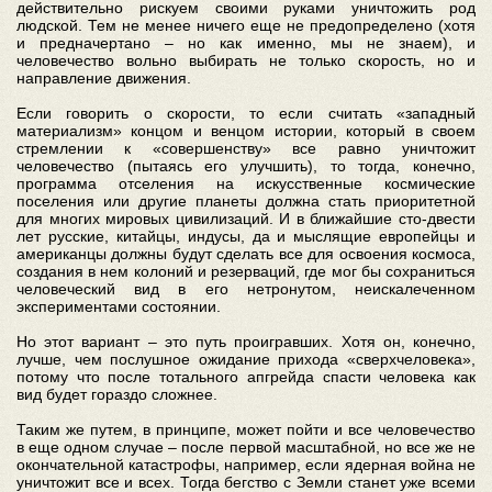
действительно рискуем своими руками уничтожить род
людской. Тем не менее ничего еще не предопределено (хотя
и предначертано – но как именно, мы не знаем), и
человечество вольно выбирать не только скорость, но и
направление движения.
Если говорить о скорости, то если считать «западный
материализм» концом и венцом истории, который в своем
стремлении к «совершенству» все равно уничтожит
человечество (пытаясь его улучшить), то тогда, конечно,
программа отселения на искусственные космические
поселения или другие планеты должна стать приоритетной
для многих мировых цивилизаций. И в ближайшие сто-двести
лет русские, китайцы, индусы, да и мыслящие европейцы и
американцы должны будут сделать все для освоения космоса,
создания в нем колоний и резерваций, где мог бы сохраниться
человеческий вид в его нетронутом, неискалеченном
экспериментами состоянии.
Но этот вариант – это путь проигравших. Хотя он, конечно,
лучше, чем послушное ожидание прихода «сверхчеловека»,
потому что после тотального апгрейда спасти человека как
вид будет гораздо сложнее.
Таким же путем, в принципе, может пойти и все человечество
в еще одном случае – после первой масштабной, но все же не
окончательной катастрофы, например, если ядерная война не
уничтожит все и всех. Тогда бегство с Земли станет уже всеми