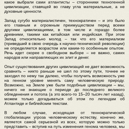
какое выбрали сами атлантисты – сторонники техногенной
цивилизации, ставящей во главу угла материальные, а не
духовные ценности.
Запад сугубо материалистичен, технократичен – и это было
его главным и огромным преимуществом перед всеми
другими цивилизациями, в том числе и гораздо более
древними, такими как китайская или индийская. При этом
Запад относительно молод – так что его материализм
(приведший в свою очередь к научно-технической революции)
не определяется возрастом или каким-то особенным опытом.
Речь идет скорее о свободном выборе – не важно, самих
народов или направляющих их элит и денег.
Опыт существования других цивилизаций не дает возможность
сравнить – никто раньше не шел по этому пути, точнее не
заходил по нему так далеко, чтобы получить возможность уже
на генном уровне менять саму человеческую природу.
Возможно, на Земле уже были подобные цивилизации – мы,
ничего не знающие о периоде до последнего великого
обледенения и потопа (а это всего-то 15–20 тысяч лет назад),
можем только догадываться об этом по легендам об
Атлантиде и библейским текстам.
В любом случае, исходящая от технократической
глобализации угроза человеческому естеству, конечно же,
является самой серьезной из всех, которую можно только
представить – вступив на путь изменения генома человека, мы