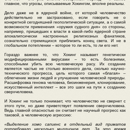
главное, что угрозы, описываемые Хокингом, вполне реальны.
Дело даже не в ядерной войне, от которой человечество
действительно не застраховано, если говорить не о
конкретной сегодняшней геополитической ситуации, а о самой
возможности применения «оружия судного дня» со стороны,
например, пришедших к власти в какой-либо ядерной стране
апокалипсически настроенных религиозных фанатиков,
сознательно стремящихся приблизить конец света. И не в
глобальном потеплении – которое то ли есть, то ли его нет.
Гораздо важнее то, что Хокинг называет генетически
модифицированными вирусами – то есть болезнями,
способными убить всю человеческую расу. Их создание
является частью не столько военного дела, сколько научно-
технического прогресса, цель которого самая «благая» –
облегчение жизни людей и улучшение человеческой природы.
Расшифровка генома человека, биоинженерия, клонирование,
искусственный интеллект – все это шаги на пути к созданию
сверхчеловека.
И Хокинг не только понимает, что человечество не свернет с
этого пути, но даже приветствует появление сверхчеловека.
Ведь главной опасностью он считает не научный прогресс как
таковой, а человеческую агрессию:
«Выделение хомо сапиенс в отдельный вид приматов
потребовало несколько миллионов лет. За это время