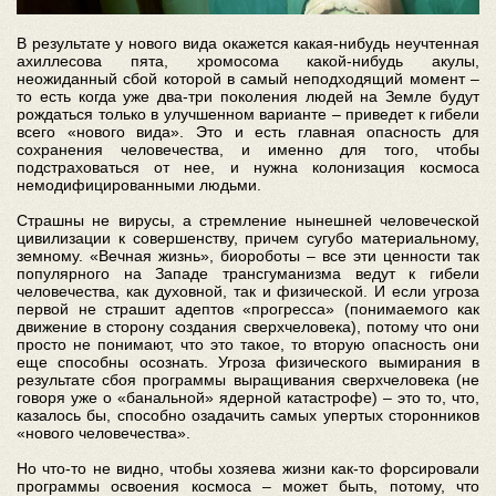
В результате у нового вида окажется какая-нибудь неучтенная
ахиллесова пята, хромосома какой-нибудь акулы,
неожиданный сбой которой в самый неподходящий момент –
то есть когда уже два-три поколения людей на Земле будут
рождаться только в улучшенном варианте – приведет к гибели
всего «нового вида». Это и есть главная опасность для
сохранения человечества, и именно для того, чтобы
подстраховаться от нее, и нужна колонизация космоса
немодифицированными людьми.
Страшны не вирусы, а стремление нынешней человеческой
цивилизации к совершенству, причем сугубо материальному,
земному. «Вечная жизнь», биороботы – все эти ценности так
популярного на Западе трансгуманизма ведут к гибели
человечества, как духовной, так и физической. И если угроза
первой не страшит адептов «прогресса» (понимаемого как
движение в сторону создания сверхчеловека), потому что они
просто не понимают, что это такое, то вторую опасность они
еще способны осознать. Угроза физического вымирания в
результате сбоя программы выращивания сверхчеловека (не
говоря уже о «банальной» ядерной катастрофе) – это то, что,
казалось бы, способно озадачить самых упертых сторонников
«нового человечества».
Но что-то не видно, чтобы хозяева жизни как-то форсировали
программы освоения космоса – может быть, потому, что