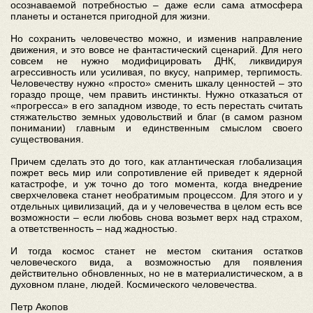
осознаваемой потребностью – даже если сама атмосфера
планеты и останется пригодной для жизни.
Но сохранить человечество можно, и изменив направление
движения, и это вовсе не фантастический сценарий. Для него
совсем не нужно модифицировать ДНК, ликвидируя
агрессивность или усиливая, по вкусу, например, терпимость.
Человечеству нужно «просто» сменить шкалу ценностей – это
гораздо проще, чем править инстинкты. Нужно отказаться от
«прогресса» в его западном изводе, то есть перестать считать
стяжательство земных удовольствий и благ (в самом разном
понимании) главным и единственным смыслом своего
существования.
Причем сделать это до того, как атлантическая глобализация
пожрет весь мир или сопротивление ей приведет к ядерной
катастрофе, и уж точно до того момента, когда внедрение
сверхчеловека станет необратимым процессом. Для этого и у
отдельных цивилизаций, да и у человечества в целом есть все
возможности – если любовь снова возьмет верх над страхом,
а ответственность – над жадностью.
И тогда космос станет не местом скитания остатков
человеческого вида, а возможностью для появления
действительно обновленных, но не в материалистическом, а в
духовном плане, людей. Космического человечества.
Петр Акопов