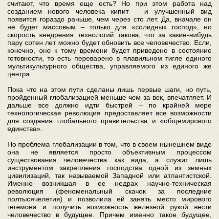
считают, что время еще есть? Но при этом работа над
созданием нового человека кипит – и улучшенный вид
появится гораздо раньше, чем через сто лет. Да, вначале он
не будет массовым – только для «солидных господ», но
скорость внедрения технологий такова, что за какие-нибудь
пару сотен лет можно будет обновить все человечество. Если,
конечно, оно к тому времени будет приведено в состояние
готовности, то есть переварено в плавильном тигле единого
мультикультурного общества, управляемого из единого же
центра.
Пока что на этом пути сделаны лишь первые шаги, но путь,
пройденный глобализацией меньше чем за век, впечатляет. И
дальше все должно идти быстрей – по крайней мере
технологическая революция предоставляет все возможности
для создания глобального правительства и «общемирового
единства».
Но проблема глобализации в том, что в своем нынешнем виде
она не является просто объективным процессом
существования человечества как вида, а служит лишь
инструментом закрепления господства одной из земных
цивилизаций, так называемой Западной или атлантистской.
Именно возникшая в ее недрах научно-техническая
революция (феноменальный скачок за последние
полтысячелетия) и позволила ей занять место мирового
гегемона и получить возможность железной рукой вести
человечество в будущее. Причем именно такое будущее,