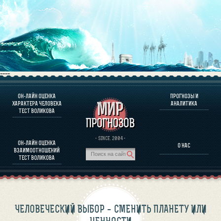
----
ОН-ЛАЙН ОЦЕНКА
ПРОГНОЗЫ И
О ПРОГРАММЕ
ХАРАКТЕРА ЧЕЛОВЕКА
АНАЛИТИКА
ТЕСТ ВОЛИКОВА
ОЦЕНКА ХАРАКТЕРA ЧЕЛОВЕКА
ОЦЕНКА ХАРАКТЕРА ВЫДАЮЩИХСЯ ЛИЧНОСТЕЙ
О ПРОГРАММЕ
· SINCE. 2004 ·
ОН-ЛАЙН ОЦЕНКА
О НАС
ТЕСТ НА СОВМЕСТИМОСТЬ ВОЛИКОВА
ВЗАИМООТНОШЕНИЙ
ПРОГНОЗЫ И АНАЛИТИКА
ТЕСТ ВОЛИКОВА
ЧЕЛОВЕЧЕСКИЙ ВЫБОР – СМЕНИТЬ ПЛАНЕТУ ИЛИ