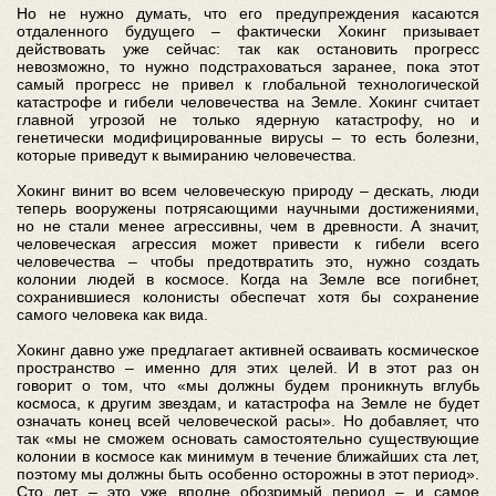
Но не нужно думать, что его предупреждения касаются
отдаленного будущего – фактически Хокинг призывает
действовать уже сейчас: так как остановить прогресс
невозможно, то нужно подстраховаться заранее, пока этот
самый прогресс не привел к глобальной технологической
катастрофе и гибели человечества на Земле. Хокинг считает
главной угрозой не только ядерную катастрофу, но и
генетически модифицированные вирусы – то есть болезни,
которые приведут к вымиранию человечества.
Хокинг винит во всем человеческую природу – дескать, люди
теперь вооружены потрясающими научными достижениями,
но не стали менее агрессивны, чем в древности. А значит,
человеческая агрессия может привести к гибели всего
человечества – чтобы предотвратить это, нужно создать
колонии людей в космосе. Когда на Земле все погибнет,
сохранившиеся колонисты обеспечат хотя бы сохранение
самого человека как вида.
Хокинг давно уже предлагает активней осваивать космическое
пространство – именно для этих целей. И в этот раз он
говорит о том, что «мы должны будем проникнуть вглубь
космоса, к другим звездам, и катастрофа на Земле не будет
означать конец всей человеческой расы». Но добавляет, что
так «мы не сможем основать самостоятельно существующие
колонии в космосе как минимум в течение ближайших ста лет,
поэтому мы должны быть особенно осторожны в этот период».
Сто лет – это уже вполне обозримый период – и самое