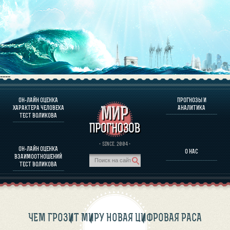
----
ОН-ЛАЙН ОЦЕНКА
ПРОГНОЗЫ И
О ПРОГРАММЕ
ХАРАКТЕРА ЧЕЛОВЕКА
АНАЛИТИКА
ТЕСТ ВОЛИКОВА
ОЦЕНКА ХАРАКТЕРA ЧЕЛОВЕКА
ОЦЕНКА ХАРАКТЕРА ВЫДАЮЩИХСЯ ЛИЧНОСТЕЙ
О ПРОГРАММЕ
· SINCE. 2004 ·
ОН-ЛАЙН ОЦЕНКА
О НАС
ТЕСТ НА СОВМЕСТИМОСТЬ ВОЛИКОВА
ВЗАИМООТНОШЕНИЙ
ПРОГНОЗЫ И АНАЛИТИКА
ТЕСТ ВОЛИКОВА
ЧЕМ ГРОЗИТ МИРУ НОВАЯ ЦИФРОВАЯ РАСА