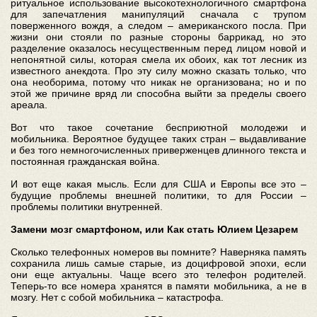
ритуальное использование высокотехнологичного смартфона
для запечатления манипуляций сначала с трупом
поверженного вождя, а следом – американского посла. При
жизни они стояли по разные стороны баррикад, но это
разделение оказалось несущественным перед лицом новой и
непонятной силы, которая смела их обоих, как тот лесник из
известного анекдота. Про эту силу можно сказать только, что
она необорима, потому что никак не организована; но и по
этой же причине вряд ли способна выйти за пределы своего
ареала.
Вот что такое сочетание бесприютной молодежи и
мобильника. Вероятное будущее таких стран – выдавливание
и без того немногочисленных приверженцев длинного текста и
постоянная гражданская война.
И вот еще какая мысль. Если для США и Европы все это –
будущие проблемы внешней политики, то для России –
проблемы политики внутренней.
Замени мозг смартфоном, или Как стать Юлием Цезарем
Сколько телефонных номеров вы помните? Наверняка память
сохранила лишь самые старые, из доцифровой эпохи, если
они еще актуальны. Чаще всего это телефон родителей.
Теперь-то все номера хранятся в памяти мобильника, а не в
мозгу. Нет с собой мобильника – катастрофа.