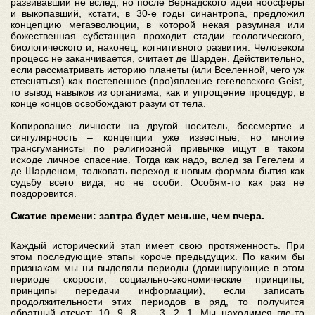
развивавший не вслед, но после Вернадского идеи ноосферы
и выкопавший, кстати, в 30-е годы синантропа, предложил
концепцию мегаэволюции, в которой некая разумная или
божественная субстанция проходит стадии геологического,
биологического и, наконец, когнитивного развития. Человеком
процесс не заканчивается, считает де Шарден. Действительно,
если рассматривать историю планеты (или Вселенной, чего уж
стесняться) как постепенное (про)явление гегелевского Geist,
то вывод навыков из организма, как и упрощение процедур, в
конце концов освобождают разум от тела.
Копирование личности на другой носитель, бессмертие и
сингулярность – концепции уже известные, но многие
трансгуманисты по религиозной привычке ищут в таком
исходе личное спасение. Тогда как надо, вслед за Гегелем и
де Шарденом, толковать переход к новым формам бытия как
судьбу всего вида, но не особи. Особям-то как раз не
поздоровится.
Сжатие времени: завтра будет меньше, чем вчера.
Каждый исторический этап имеет свою протяженность. При
этом последующие этапы короче предыдущих. По каким бы
признакам мы ни выделяли периоды (доминирующие в этом
периоде скорости, социально-экономические принципы,
принципы передачи информации), если записать
продолжительности этих периодов в ряд, то получится
обратный отсчет: 10, 9, 8, … 3, 2, 1. Мы находимся где-то