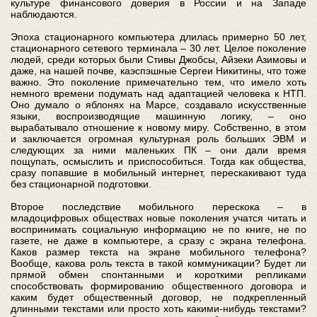
культуре финансового доверия в России и на Западе
наблюдаются.
Эпоха стационарного компьютера длилась примерно 50 лет,
стационарного сетевого терминала – 30 лет. Целое поколение
людей, среди которых были Стивы Джобсы, Айзеки Азимовы и
даже, на нашей почве, каэспэшные Сергеи Никитины, что тоже
важно. Это поколение примечательно тем, что имело хоть
немного времени подумать над адаптацией человека к НТП.
Оно думало о яблонях на Марсе, создавало искусственные
языки, воспроизводящие машинную логику, – оно
вырабатывало отношение к новому миру. Собственно, в этом
и заключается огромная культурная роль больших ЭВМ и
следующих за ними маленьких ПК – они дали время
пощупать, осмыслить и приспособиться. Тогда как общества,
сразу попавшие в мобильный интернет, перескакивают туда
без стационарной подготовки.
Второе последствие мобильного перескока – в
младоцифровых обществах новые поколения учатся читать и
воспринимать социальную информацию не по книге, не по
газете, не даже в компьютере, а сразу с экрана телефона.
Каков размер текста на экране мобильного телефона?
Вообще, какова роль текста в такой коммуникации? Будет ли
прямой обмен спонтанными и короткими репликами
способствовать формированию общественного договора и
каким будет общественный договор, не подкрепленный
длинными текстами или просто хоть какими-нибудь текстами?