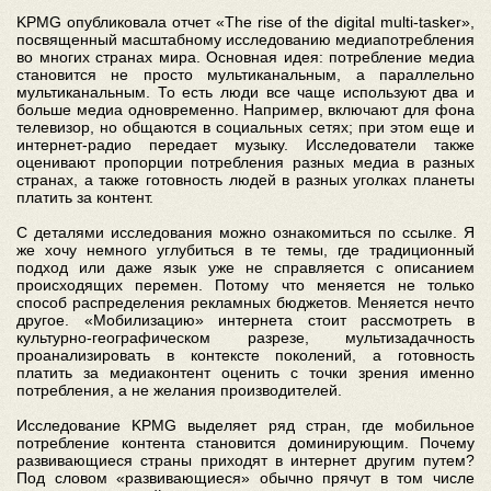
KPMG опубликовала отчет «The rise of the digital multi-tasker»,
посвященный масштабному исследованию медиапотребления
во многих странах мира. Основная идея: потребление медиа
становится не просто мультиканальным, а параллельно
мультиканальным. То есть люди все чаще используют два и
больше медиа одновременно. Например, включают для фона
телевизор, но общаются в социальных сетях; при этом еще и
интернет-радио передает музыку. Исследователи также
оценивают пропорции потребления разных медиа в разных
странах, а также готовность людей в разных уголках планеты
платить за контент.
С деталями исследования можно ознакомиться по ссылке. Я
же хочу немного углубиться в те темы, где традиционный
подход или даже язык уже не справляется с описанием
происходящих перемен. Потому что меняется не только
способ распределения рекламных бюджетов. Меняется нечто
другое. «Мобилизацию» интернета стоит рассмотреть в
культурно-географическом разрезе, мультизадачность
проанализировать в контексте поколений, а готовность
платить за медиаконтент оценить с точки зрения именно
потребления, а не желания производителей.
Исследование KPMG выделяет ряд стран, где мобильное
потребление контента становится доминирующим. Почему
развивающиеся страны приходят в интернет другим путем?
Под словом «развивающиеся» обычно прячут в том числе