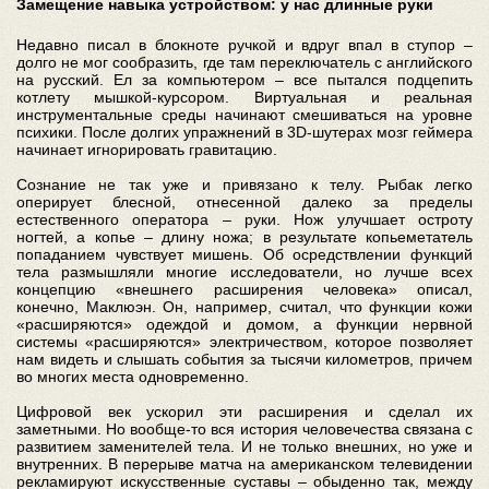
Замещение навыка устройством: у нас длинные руки
Недавно писал в блокноте ручкой и вдруг впал в ступор –
долго не мог сообразить, где там переключатель с английского
на русский. Ел за компьютером – все пытался подцепить
котлету мышкой-курсором. Виртуальная и реальная
инструментальные среды начинают смешиваться на уровне
психики. После долгих упражнений в 3D-шутерах мозг геймера
начинает игнорировать гравитацию.
Сознание не так уже и привязано к телу. Рыбак легко
оперирует блесной, отнесенной далеко за пределы
естественного оператора – руки. Нож улучшает остроту
ногтей, а копье – длину ножа; в результате копьеметатель
попаданием чувствует мишень. Об осредствлении функций
тела размышляли многие исследователи, но лучше всех
концепцию «внешнего расширения человека» описал,
конечно, Маклюэн. Он, например, считал, что функции кожи
«расширяются» одеждой и домом, а функции нервной
системы «расширяются» электричеством, которое позволяет
нам видеть и слышать события за тысячи километров, причем
во многих места одновременно.
Цифровой век ускорил эти расширения и сделал их
заметными. Но вообще-то вся история человечества связана с
развитием заменителей тела. И не только внешних, но уже и
внутренних. В перерыве матча на американском телевидении
рекламируют искусственные суставы – обыденно так, между