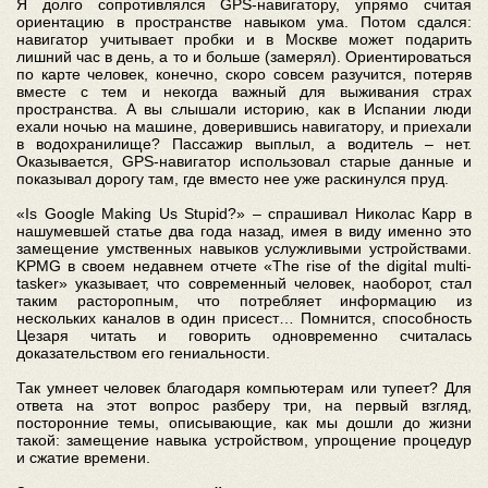
Я долго сопротивлялся GPS-навигатору, упрямо считая
ориентацию в пространстве навыком ума. Потом сдался:
навигатор учитывает пробки и в Москве может подарить
лишний час в день, а то и больше (замерял). Ориентироваться
по карте человек, конечно, скоро совсем разучится, потеряв
вместе с тем и некогда важный для выживания страх
пространства. А вы слышали историю, как в Испании люди
ехали ночью на машине, доверившись навигатору, и приехали
в водохранилище? Пассажир выплыл, а водитель – нет.
Оказывается, GPS-навигатор использовал старые данные и
показывал дорогу там, где вместо нее уже раскинулся пруд.
«Is Google Making Us Stupid?» – спрашивал Николас Карр в
нашумевшей статье два года назад, имея в виду именно это
замещение умственных навыков услужливыми устройствами.
KPMG в своем недавнем отчете «The rise of the digital multi-
tasker» указывает, что современный человек, наоборот, стал
таким расторопным, что потребляет информацию из
нескольких каналов в один присест… Помнится, способность
Цезаря читать и говорить одновременно считалась
доказательством его гениальности.
Так умнеет человек благодаря компьютерам или тупеет? Для
ответа на этот вопрос разберу три, на первый взгляд,
посторонние темы, описывающие, как мы дошли до жизни
такой: замещение навыка устройством, упрощение процедур
и сжатие времени.