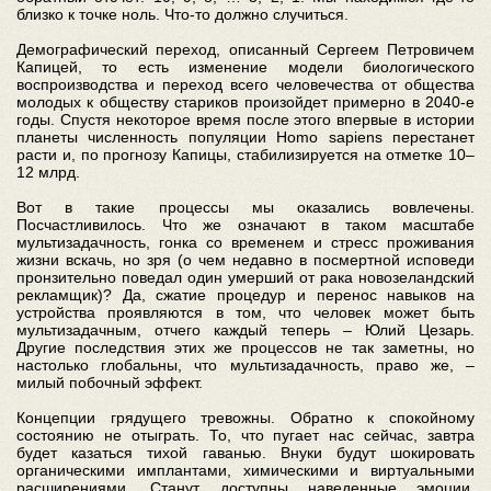
близко к точке ноль. Что-то должно случиться.
Демографический переход, описанный Сергеем Петровичем
Капицей, то есть изменение модели биологического
воспроизводства и переход всего человечества от общества
молодых к обществу стариков произойдет примерно в 2040-е
годы. Спустя некоторое время после этого впервые в истории
планеты численность популяции Homo sapiens перестанет
расти и, по прогнозу Капицы, стабилизируется на отметке 10–
12 млрд.
Вот в такие процессы мы оказались вовлечены.
Посчастливилось. Что же означают в таком масштабе
мультизадачность, гонка со временем и стресс проживания
жизни вскачь, но зря (о чем недавно в посмертной исповеди
пронзительно поведал один умерший от рака новозеландский
рекламщик)? Да, сжатие процедур и перенос навыков на
устройства проявляются в том, что человек может быть
мультизадачным, отчего каждый теперь – Юлий Цезарь.
Другие последствия этих же процессов не так заметны, но
настолько глобальны, что мультизадачность, право же, –
милый побочный эффект.
Концепции грядущего тревожны. Обратно к спокойному
состоянию не отыграть. То, что пугает нас сейчас, завтра
будет казаться тихой гаванью. Внуки будут шокировать
органическими имплантами, химическими и виртуальными
расширениями. Станут доступны наведенные эмоции,