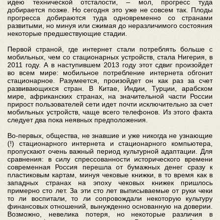
идею технической отсталости, – мол, прогресс туда
добирается позже. Но сегодня это уже не совсем так. Плоды
прогресса добираются туда одновременно со странами
развитыми, но минуя или сжимая до неразличимого состояния
некоторые предшествующие стадии.
Первой страной, где интернет стали потреблять больше с
мобильных, чем со стационарных устройств, стала Нигерия, в
2011 году. А в наступившем 2013 году этот сдвиг произойдет
во всем мире: мобильное потребление интернета обгонит
стационарное. Разумеется, произойдет он как раз за счет
развивающихся стран. В Китае, Индии, Турции, арабском
мире, африканских странах, на значительной части России
прирост пользователей сети идет почти исключительно за счет
мобильных устройств, чаще всего телефонов. Из этого факта
следует два пока неявных предположения.
Во-первых, общества, не знавшие и уже никогда не узнающие
(!) стационарного интернета и стационарного компьютера,
пропускают очень важный период культурной адаптации. Для
сравнения: в силу спрессованности исторического времени
современная Россия перешла от бумажных денег сразу к
пластиковым картам, минуя чековые книжки, в то время как в
западных странах на эпоху чековых книжек пришлось
примерно сто лет. За эти сто лет выписываемые от руки чеки
то ли воспитали, то ли сопровождали некоторую культуру
финансовых отношений, вынужденно основанную на доверии.
Возможно, невелика потеря, но некоторые различия в