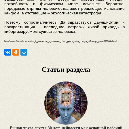
потребность в физическом мире исчезнет. Вероятно,
передовые отряды человечества ждет решающее испытание
кайфом, а отстающие – экологическая катастрофа.
Поэтому: сопротивляйтесь! Да здравствуют дауншифтинг и
прокрастинация – последние островки живой природы в
киборгизируемом существе человека.
http://slon.ru/future/sovmestim_li_gumanizm_s_tvitterom_chem_grozit_miru_novaya_tsifrovaya_rasa-878760.xhtml
Статьи раздела
Рынок труда спустя 30 лет: нейросети как основной рабочий