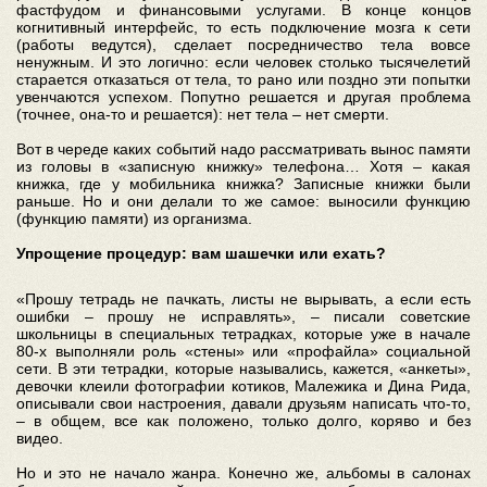
фастфудом и финансовыми услугами. В конце концов
когнитивный интерфейс, то есть подключение мозга к сети
(работы ведутся), сделает посредничество тела вовсе
ненужным. И это логично: если человек столько тысячелетий
старается отказаться от тела, то рано или поздно эти попытки
увенчаются успехом. Попутно решается и другая проблема
(точнее, она-то и решается): нет тела – нет смерти.
Вот в череде каких событий надо рассматривать вынос памяти
из головы в «записную книжку» телефона… Хотя – какая
книжка, где у мобильника книжка? Записные книжки были
раньше. Но и они делали то же самое: выносили функцию
(функцию памяти) из организма.
Упрощение процедур: вам шашечки или ехать?
«Прошу тетрадь не пачкать, листы не вырывать, а если есть
ошибки – прошу не исправлять», – писали советские
школьницы в специальных тетрадках, которые уже в начале
80-х выполняли роль «стены» или «профайла» социальной
сети. В эти тетрадки, которые назывались, кажется, «анкеты»,
девочки клеили фотографии котиков, Малежика и Дина Рида,
описывали свои настроения, давали друзьям написать что-то,
– в общем, все как положено, только долго, коряво и без
видео.
Но и это не начало жанра. Конечно же, альбомы в салонах