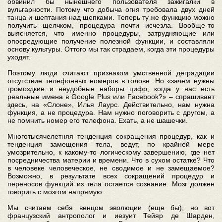
обвинил бы нынешнего пользователя зажигалки в
вульгарности. Потому что добыча огня требовала двух дней
танца и шептания над щепками. Теперь ту же функцию можно
получить щелчком, процедура почти исчезла. Вообще-то
выясняется, что именно процедуры, затрудняющие или
опосредующие получение полезной функции, и составляли
основу культуры. Оттого мы так страдаем, когда эти процедуры
уходят.
Поэтому люди считают признаком умственной деградации
отсутствие телефонных номеров в голове. Но «зачем нужны
громоздкие и неудобные наборы цифр, когда у нас есть
реальные имена в Google Plus или Facebook?» – спрашивает
здесь, на «Слоне», Илья Лаурс. Действительно, нам нужна
функция, а не процедура. Нам нужно поговорить с другом, а
не помнить номер его телефона. Ехать, а не шашечки.
Многотысячелетняя тенденция сокращения процедур, как и
тенденция замещения тела, ведут, по крайней мере
умозрительно, к какому-то логическому завершению, где нет
посредничества материи и времени. Что в сухом остатке? Что
в человеке человеческое, не сводимое и не замещаемое?
Возможно, в результате всех сокращений процедур и
переносов функций из тела остается сознание. Мозг должен
говорить с мозгом напрямую.
Мы считаем себя венцом эволюции (еще бы), но вот
французский антрополог и иезуит Тейяр де Шарден,