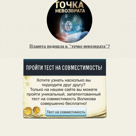
Планета подошла к "точке невозврата"?