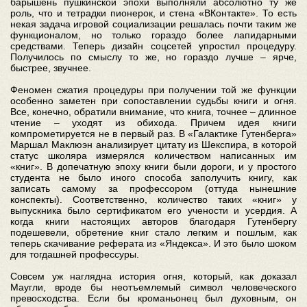
барышень пушкинской эпохи выполняли абсолютно ту же
роль, что и тетрадки пионерок, и стена «ВКонтакте». То есть
некая задача игровой социализации решалась почти таким же
функционалом, но только гораздо более лапидарными
средствами. Теперь дизайн соцсетей упростил процедуру.
Получилось по смыслу то же, но гораздо лучше – ярче,
быстрее, звучнее.
Феномен сжатия процедуры при получении той же функции
особенно заметен при сопоставлении судьбы книги и огня.
Все, конечно, обратили внимание, что книга, точнее – длинное
чтение – уходят из обихода. Причем идея книги
компрометируется не в первый раз. В «Галактике Гутенберга»
Маршал Маклюэн анализирует цитату из Шекспира, в которой
статус школяра измерялся количеством написанных им
«книг». В допечатную эпоху книги были дороги, и у простого
студента не было иного способа заполучить книгу, как
записать самому за профессором (оттуда нынешние
конспекты). Соответственно, количество таких «книг» у
выпускника было сертификатом его учености и усердия. А
когда книги настоящих авторов благодаря Гутенбергу
подешевели, обретение книг стало легким и пошлым, как
теперь скачивание реферата из «Яндекса». И это было шоком
для тогдашней профессуры.
Совсем уж наглядна история огня, который, как доказал
Маугли, вроде бы неотъемлемый символ человеческого
превосходства. Если бы кроманьонец был духовным, он