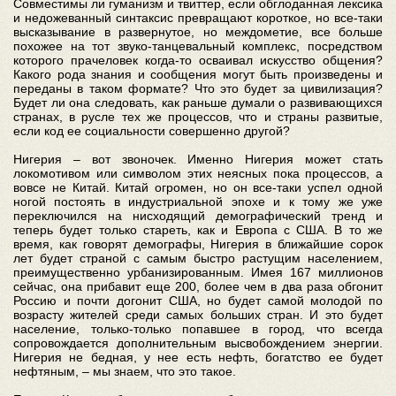
Совместимы ли гуманизм и твиттер, если обглоданная лексика
и недожеванный синтаксис превращают короткое, но все-таки
высказывание в развернутое, но междометие, все больше
похожее на тот звуко-танцевальный комплекс, посредством
которого прачеловек когда-то осваивал искусство общения?
Какого рода знания и сообщения могут быть произведены и
переданы в таком формате? Что это будет за цивилизация?
Будет ли она следовать, как раньше думали о развивающихся
странах, в русле тех же процессов, что и страны развитые,
если код ее социальности совершенно другой?
Нигерия – вот звоночек. Именно Нигерия может стать
локомотивом или символом этих неясных пока процессов, а
вовсе не Китай. Китай огромен, но он все-таки успел одной
ногой постоять в индустриальной эпохе и к тому же уже
переключился на нисходящий демографический тренд и
теперь будет только стареть, как и Европа с США. В то же
время, как говорят демографы, Нигерия в ближайшие сорок
лет будет страной с самым быстро растущим населением,
преимущественно урбанизированным. Имея 167 миллионов
сейчас, она прибавит еще 200, более чем в два раза обгонит
Россию и почти догонит США, но будет самой молодой по
возрасту жителей среди самых больших стран. И это будет
население, только-только попавшее в город, что всегда
сопровождается дополнительным высвобождением энергии.
Нигерия не бедная, у нее есть нефть, богатство ее будет
нефтяным, – мы знаем, что это такое.