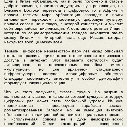
Если в Китае урбанизация, как и было положено в старые
добрые времена, напитала индустриальную революцию, на
Ближнем Востоке перетекла в цифровую, то в Африке и
прочем третьем мире урбанизация совпадет с почти
мгновенным переходом в мобильную цифровую культуру,
причем совсем не в такую, в которой существует и мыслит
себя европейская цивилизация. А есть еще огромная Индия,
которая по соцдемографическим трендам находится где-то
между Китаем и Нигерией. Есть еще Россия, которая
находится вообще между всем.
Термин «цифровое неравенство» пару лет назад описывал
отсталость развивающихся стран с точки зрения технического
доступа в интернет. Этот параметр отсталости будет
ликвидирован, но перекошенным способом: вместо
«культурной», но уже архаичной стационарной
инфраструктуры доступа младоцифровые общества
благодаря мобильному интернету и особой демографии
формируют новую цивилизацию.
Что из этого получится, сказать трудно. Но разрыв в
количестве, а главное, в качестве сетевой культуры этих двух
цифровых рас может стать глобальной угрозой. Из уже
проявившегося – пресловутая «арабская весна»,
романтизированная Западом, но не имеющая внятного
объяснения в традиционной парадигме социальных перемен,
и используемая совсем не в духе демократических
преобразований. Среди иллюстраций – совершенно