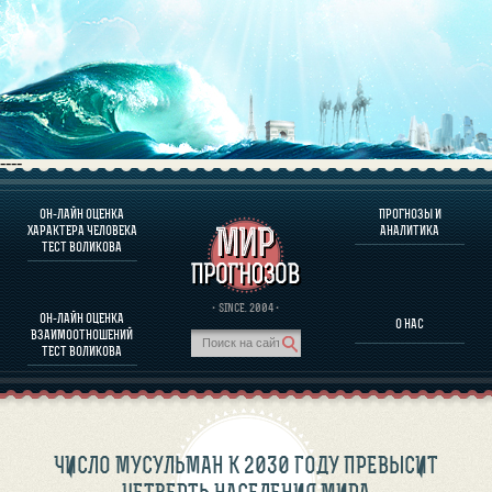
----
ОН-ЛАЙН ОЦЕНКА
ПРОГНОЗЫ И
О ПРОГРАММЕ
ХАРАКТЕРА ЧЕЛОВЕКА
АНАЛИТИКА
ТЕСТ ВОЛИКОВА
ОЦЕНКА ХАРАКТЕРA ЧЕЛОВЕКА
ОЦЕНКА ХАРАКТЕРА ВЫДАЮЩИХСЯ ЛИЧНОСТЕЙ
О ПРОГРАММЕ
· SINCE. 2004 ·
ОН-ЛАЙН ОЦЕНКА
О НАС
ТЕСТ НА СОВМЕСТИМОСТЬ ВОЛИКОВА
ВЗАИМООТНОШЕНИЙ
ПРОГНОЗЫ И АНАЛИТИКА
ТЕСТ ВОЛИКОВА
ЧИСЛО МУСУЛЬМАН К 2030 ГОДУ ПРЕВЫСИТ