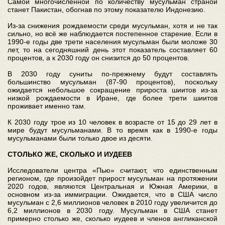
Самой многочисленной по количеству мусульман страной
станет Пакистан, обогнав по этому показателю Индонезию.
Из-за снижения рождаемости среди мусульман, хотя и не так
сильно, но всё же наблюдается постепенное старение. Если в
1990-е годы две трети населения мусульман были моложе 30
лет, то на сегодняшний день этот показатель составляет 60
процентов, а к 2030 году он снизится до 50 процентов.
В 2030 году суниты по-прежнему будут составлять
большинство мусульман (87-90 процентов), поскольку
ожидается небольшое сокращение прироста шиитов из-за
низкой рождаемости в Иране, где более трети шиитов
проживает именно там.
К 2030 году трое из 10 человек в возрасте от 15 до 29 лет в
мире будут мусульманами. В то время как в 1990-е годы
мусульманами были только двое из десяти.
СТОЛЬКО ЖЕ, СКОЛЬКО И ИУДЕЕВ
Исследователи центра «Пью» считают, что единственным
регионом, где произойдет прирост мусульман на протяжении
2020 годов, являются Центральная и Южная Америки, в
основном из-за иммиграции. Ожидается, что в США число
мусульман с 2,6 миллионов человек в 2010 году увеличится до
6,2 миллионов в 2030 году. Мусульман в США станет
примерно столько же, сколько иудеев и членов англиканской