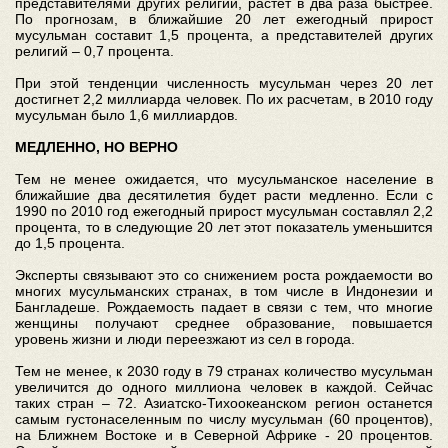
представителями других религий, растет в два раза быстрее.
По прогнозам, в ближайшие 20 лет ежегодный прирост
мусульман составит 1,5 процента, а представителей других
религий – 0,7 процента.
При этой тенденции численность мусульман через 20 лет
достигнет 2,2 миллиарда человек. По их расчетам, в 2010 году
мусульман было 1,6 миллиардов.
МЕДЛЕННО, НО ВЕРНО
Тем не менее ожидается, что мусульманское население в
ближайшие два десятилетия будет расти медленно. Если с
1990 по 2010 год ежегодный прирост мусульман составлял 2,2
процента, то в следующие 20 лет этот показатель уменьшится
до 1,5 процента.
Эксперты связывают это со снижением роста рождаемости во
многих мусульманских странах, в том числе в Индонезии и
Бангладеше. Рождаемость падает в связи с тем, что многие
женщины получают среднее образование, повышается
уровень жизни и люди переезжают из сел в города.
Тем не менее, к 2030 году в 79 странах количество мусульман
увеличится до одного миллиона человек в каждой. Сейчас
таких стран – 72. Азиатско-Тихоокеанском регион останется
самым густонаселенным по числу мусульман (60 процентов),
на Ближнем Востоке и в Северной Африке - 20 процентов.