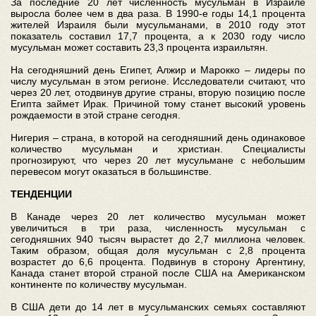
За последние 20 лет численность мусульман в Израиле
выросла более чем в два раза. В 1990-е годы 14,1 процента
жителей Израиля были мусульманами, в 2010 году этот
показатель составил 17,7 процента, а к 2030 году число
мусульман может составить 23,3 процента израильтян.
На сегодняшний день Египет, Алжир и Марокко – лидеры по
числу мусульман в этом регионе. Исследователи считают, что
через 20 лет, отодвинув другие страны, вторую позицию после
Египта займет Ирак. Причиной тому станет высокий уровень
рождаемости в этой стране сегодня.
Нигерия – страна, в которой на сегодняшний день одинаковое
количество мусульман и христиан. Специалисты
прогнозируют, что через 20 лет мусульмане с небольшим
перевесом могут оказаться в большинстве.
ТЕНДЕНЦИИ
В Канаде через 20 лет количество мусульман может
увеличиться в три раза, численность мусульман с
сегодняшних 940 тысяч вырастет до 2,7 миллиона человек.
Таким образом, общая доля мусульман с 2,8 процента
возрастет до 6,6 процента. Подвинув в сторону Аргентину,
Канада станет второй страной после США на Американском
континенте по количеству мусульман.
В США дети до 14 лет в мусульманских семьях составляют