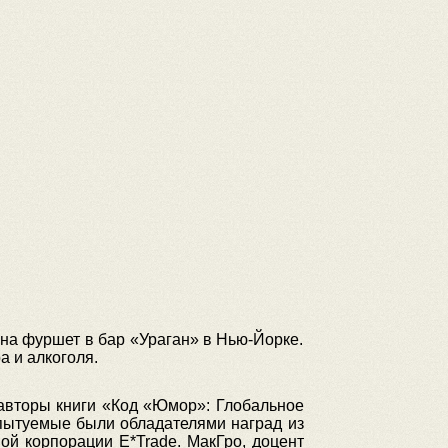
 на фуршет в бар «Ураган» в Нью-Йорке.
 и алкоголя.
оавторы книги «Код «Юмор»: Глобальное
спытуемые были обладателями наград из
ой корпорации E*Trade. МакГро, доцент