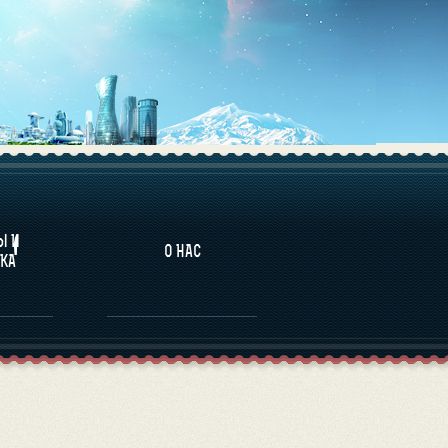
НАЛИТИКА
Ы И
О НАС
КА