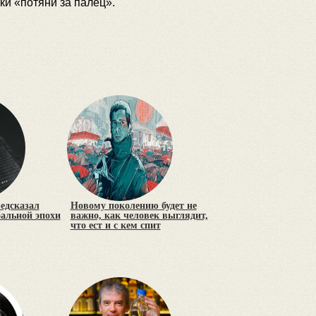
ки «потяни за палец».
редсказал
Новому поколению будет не
бальной эпохи
важно, как человек выглядит,
что ест и с кем спит