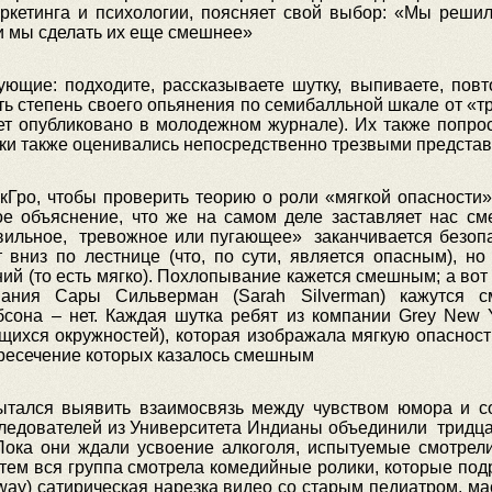
ркетинга и психологии, поясняет свой выбор: «Мы реши
и мы сделать их еще смешнее»
ующие: подходите, рассказываете шутку, выпиваете, повт
ь степень своего опьянения по семибалльной шкале от «тр
дет опубликовано в молодежном журнале). Их также попро
ки также оценивались непосредственно трезвыми предста
Гро, чтобы проверить теорию о роли «мягкой опасности»
ое объяснение, что же на самом деле заставляет нас сме
авильное, тревожное или пугающее» заканчивается безопа
 вниз по лестнице (что, по сути, является опасным), но
ий (то есть мягко). Похлопывание кажется смешным; а во
вания Сары Сильверман (Sarah Silverman) кажутся с
бсона – нет. Каждая шутка ребят из компании Grey New 
щихся окружностей), которая изображала мягкую опасност
ресечение которых казалось смешным
ытался выявить взаимосвязь между чувством юмора и со
следователей из Университета Индианы объединили тридца
(Пока они ждали усвоение алкоголя, испытуемые смотрели
Затем вся группа смотрела комедийные ролики, которые п
way) сатирическая нарезка видео со старым педиатром, м