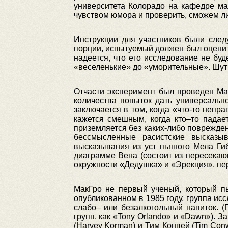
университета Колорадо на кафедре ма
чувством юмора и проверить, сможем л
Инструкции для участников были след
порции, испытуемый должен был оценит
надеется, что его исследование не бу
«веселенькие» до «уморительные». Шут
Отчасти эксперимент был проведен Мак
количества попыток дать универсальн
заключается в том, когда «что-то непр
кажется смешным, когда кто–то падает
приземляется без каких-либо поврежден
бессмысленные расистские высказы
высказывания из уст пьяного Мела Ги
диаграмме Вена (состоит из пересекаю
окружности «Дедушка» и «Эрекция», пе
МакГро не первый ученый, который п
опубликованном в 1985 году, группа ис
слабо– или безалкогольный напиток. 
групп, как «Tony Orlando» и «Dawn»). 
(Harvey Korman) и Тим Конвей (Tim Con