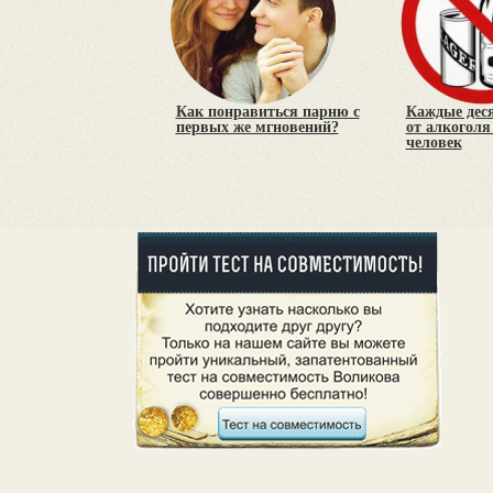
Как понравиться парню с
Каждые деся
первых же мгновений?
от алкоголя
человек