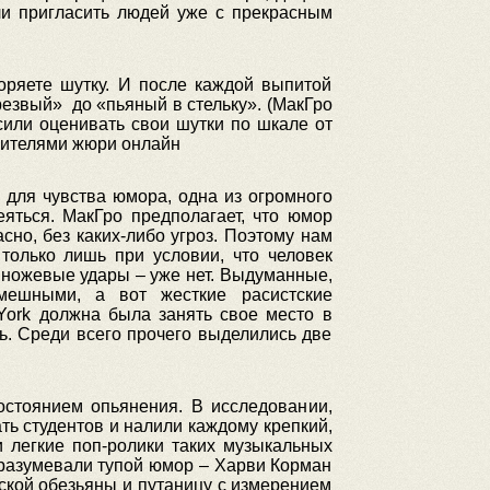
ли пригласить людей уже с прекрасным
оряете шутку. И после каждой выпитой
езвый» до «пьяный в стельку». (МакГро
сили оценивать свои шутки по шкале от
вителями жюри онлайн
 для чувства юмора, одна из огромного
яться. МакГро предполагает, что юмор
сно, без каких-либо угроз. Поэтому нам
 только лишь при условии, что человек
т ножевые удары – уже нет. Выдуманные,
мешными, а вот жесткие расистские
York должна была занять свое место в
ь. Среди всего прочего выделились две
стоянием опьянения. В исследовании,
ть студентов и налили каждому крепкий,
 легкие поп-ролики таких музыкальных
одразумевали тупой юмор – Харви Корман
аской обезьяны и путаницу с измерением