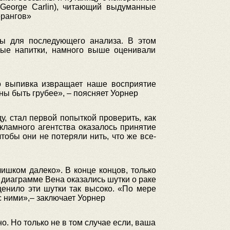
(George Carlin), читающий выдуманные
ерангов»
ны для последующего анализа. В этом
ные напитки, намного выше оценивали
то выпивка извращает наше восприятие
ы быть грубее», – поясняет Уорнер
у, стал первой попыткой проверить, как
кламного агентства оказалось принятие
чтобы они не потеряли нить, что же все-
лишком далеко». В конце концов, только
а диаграмме Вена оказались шутки о раке
енило эти шутки так высоко. «По мере
с ними»,– заключает Уорнер
. Но только не в том случае если, ваша