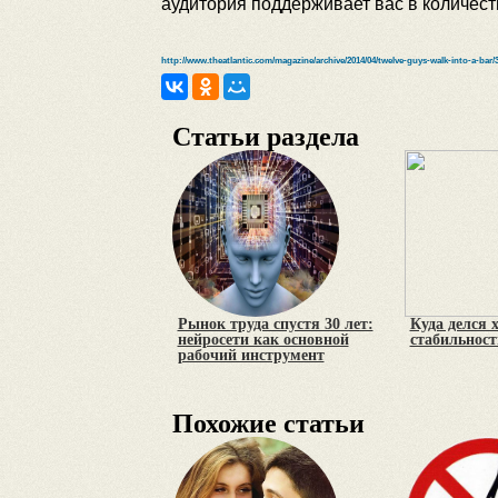
аудитория поддерживает вас в количест
http://www.theatlantic.com/magazine/archive/2014/04/twelve-guys-walk-into-a-bar/
Статьи раздела
Рынок труда спустя 30 лет:
Куда делся 
нейросети как основной
стабильност
рабочий инструмент
Похожие статьи