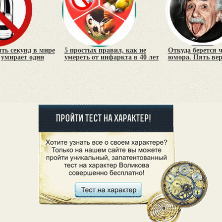
ть секунд в мире
5 простых правил, как не
Откуда берется 
 умирает один
умереть от инфаркта в 40 лет
юмора. Пять ве