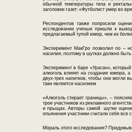
обычной температуры тела и ректальн
заголовки газет: «Футболист умер во 
Респондентов также попросили оцени
исследовании ученые пришли к вывод
предлагаемый тупой юмор, чем их боле
Эксперимент МакГро позволил по – но
насилия, поэтому в шутках должно быть
Эксперимент в баре «Ураган», который 
алкоголь влияет на создание юмора, а
двух-трех напитков, чтобы они могли вы
таки является насилием
«Алкоголь стирает границы», – поясняе
трое участников из рекламного агентств
и прыщах. Авторы самой шутки оценив
опьянения участники считали себя все 
Мораль этого исследования? Придумывай