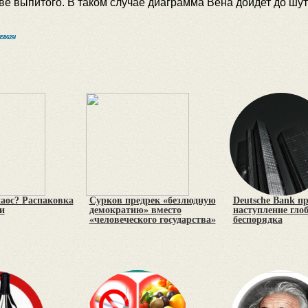
ве выпитого. В таком случае диаграмма Вена дойдет до шут
358629/
хаос? Распаковка
Сурков предрек «безлюдную
Deutsche Bank п
и
демократию» вместо
наступление гло
«человеческого государства»
беспорядка