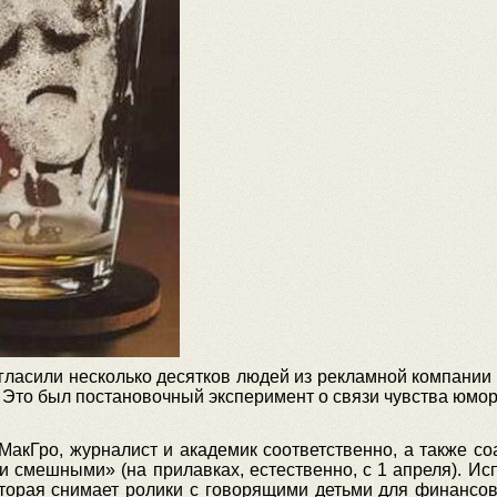
гласили несколько десятков людей из рекламной компании
Это был постановочный эксперимент о связи чувства юмора
акГро, журналист и академик соответственно, а также с
щи смешными» (на прилавках, естественно, с 1 апреля). И
торая снимает ролики с говорящими детьми для финансов