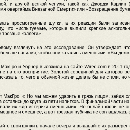
ой, и другой всякой чепухи, такой как Джордж Карлин 
время овертайма Внезапной Смерти» или «Возвращение бум
вать просмотренные шутки, а их реакции были записа
у, что «испытуемые, которые выпили крепкие алкоголь
е трезвые коллеги»
вому взглянуть на это исследавание. Он утверждает, ч
 больше насилия, чтобы они казались смешными. «Вы должн
МакГро и Уорнер выложили на сайте Wired.com в 2011 год
 не на его восприятие. Золотой серединой для авторов ре
сказать то, чего в обычной жизни делать бы не стали, но 
т МакГро. « Но мы можем ударить в грязь лицом, зайдя с
а остались до круга из пяти напитков. В финальной части н
али их «до истерики смешными». Но онлайн жюри не оц
смешнее и смешнее, а вот трезвая публика не соглашалась 
те свои шутки в начале вечера и выдавайте их размеренно