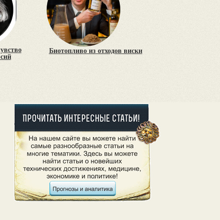
чувство
Биотопливо из отходов виски
рсий