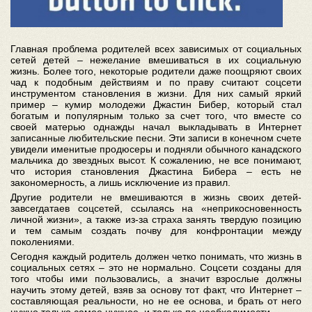
Главная проблема родителей всех зависимых от социальных
сетей детей – нежелание вмешиваться в их социальную
жизнь. Более того, некоторые родители даже поощряют своих
чад к подобным действиям и по праву считают соцсети
инструментом становления в жизни. Для них самый яркий
пример – кумир молодежи Джастин Бибер, который стал
богатым и популярным только за счет того, что вместе со
своей матерью однажды начал выкладывать в Интернет
записанные любительские песни. Эти записи в конечном счете
увидели именитые продюсеры и подняли обычного канадского
мальчика до звездных высот. К сожалению, не все понимают,
что история становления Джастина Бибера – есть не
закономерность, а лишь исключение из правил.
Другие родители не вмешиваются в жизнь своих детей-
завсегдатаев соцсетей, ссылаясь на «неприкосновенность
личной жизни», а также из-за страха занять твердую позицию
и тем самым создать почву для конфронтации между
поколениями.
Сегодня каждый родитель должен четко понимать, что жизнь в
социальных сетях – это не нормально. Соцсети созданы для
того чтобы ими пользовались, а значит взрослые должны
научить этому детей, взяв за основу тот факт, что Интернет –
составляющая реальности, но не ее основа, и брать от него