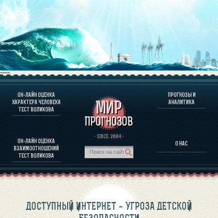
----
ОН-ЛАЙН ОЦЕНКА
ПРОГНОЗЫ И
О ПРОГРАММЕ
ХАРАКТЕРА ЧЕЛОВЕКА
АНАЛИТИКА
ТЕСТ ВОЛИКОВА
ОЦЕНКА ХАРАКТЕРA ЧЕЛОВЕКА
ОЦЕНКА ХАРАКТЕРА ВЫДАЮЩИХСЯ ЛИЧНОСТЕЙ
О ПРОГРАММЕ
· SINCE. 2004 ·
ОН-ЛАЙН ОЦЕНКА
О НАС
ТЕСТ НА СОВМЕСТИМОСТЬ ВОЛИКОВА
ВЗАИМООТНОШЕНИЙ
ПРОГНОЗЫ И АНАЛИТИКА
ТЕСТ ВОЛИКОВА
ДОСТУПНЫЙ ИНТЕРНЕТ – УГРОЗА ДЕТСКОЙ