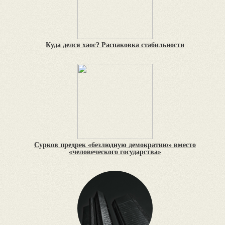
Куда делся хаос? Распаковка стабильности
Сурков предрек «безлюдную демократию» вместо
«человеческого государства»