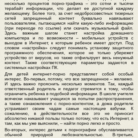
несколько процентов порно-трафика – это сотни и тысячи
терабайт информации, что делает ее доступной каждому
желающему. Более того, за счет недобросовестных тизерных
сетей запрещенный контент буквально навязывают
пользователям, пытающимся найти какую-либо информацию
(при переходе по ссылке) или скачать музыкальный файл.
Здесь важным шагом станет настройка домашнего
компьютера и по возможности – мобильных устройств с
выходом в Интернет, к которым ребенок имеет доступ. Под
словом «настройка» следует понимать установку защитного
программного обеспечения, которое не только убережет
устройство от вирусов, но также отфильтрует весь ненужный
контент. Также соответствующие параметры задаются в
системных настройках ПК.
Для детей интернет-порно представляет собой особый
интерес. Во-первых, потому, что все запрещенное – желаемо.
И здесь важно прояснить несколько моментов. Так, каждый
ответственный родитель и педагог стремится к тому, чтобы
ограничить ребенка в подобной информации. В школе учителя
всячески наказывают учащихся за попытки распространения,
а также ознакомления с порно-контентом, а дома родители
устраивают своим чадам самые настоящие взбучки. К
сожалению, в действительности все это не приносит
абсолютно никакой пользы только потому, что есть Интернет, а
там, как мы уже выяснили, – найти порно легко и просто.
Во-вторых, интерес детьми к порнографии обуславливается
обычной природной любознательностью. В-третьих,