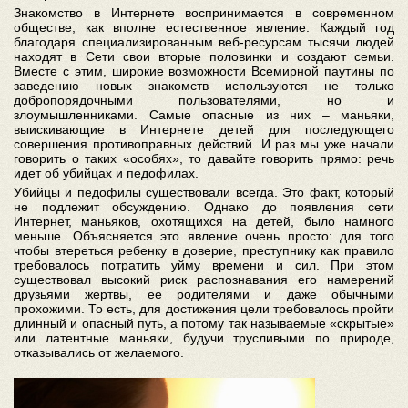
Знакомство в Интернете воспринимается в современном
обществе, как вполне естественное явление. Каждый год
благодаря специализированным веб-ресурсам тысячи людей
находят в Сети свои вторые половинки и создают семьи.
Вместе с этим, широкие возможности Всемирной паутины по
заведению новых знакомств используются не только
добропорядочными пользователями, но и
злоумышленниками. Самые опасные из них – маньяки,
выискивающие в Интернете детей для последующего
совершения противоправных действий. И раз мы уже начали
говорить о таких «особях», то давайте говорить прямо: речь
идет об убийцах и педофилах.
Убийцы и педофилы существовали всегда. Это факт, который
не подлежит обсуждению. Однако до появления сети
Интернет, маньяков, охотящихся на детей, было намного
меньше. Объясняется это явление очень просто: для того
чтобы втереться ребенку в доверие, преступнику как правило
требовалось потратить уйму времени и сил. При этом
существовал высокий риск распознавания его намерений
друзьями жертвы, ее родителями и даже обычными
прохожими. То есть, для достижения цели требовалось пройти
длинный и опасный путь, а потому так называемые «скрытые»
или латентные маньяки, будучи трусливыми по природе,
отказывались от желаемого.