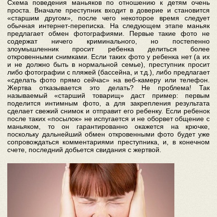
Схема поведения маньяков по отношению к детям очень
проста. Вначале преступник входит в доверие и становится
«старшим другом», после чего некоторое время следует
обычная интернет-переписка. На следующем этапе маньяк
предлагает обмен фотографиями. Первые такие фото не
содержат ничего криминального, но постепенно
злоумышленник просит ребенка делиться более
откровенными снимками. Если таких фото у ребенка нет (а их
и не должно быть в нормальной семье), преступник просит
либо фотографии с пляжей (бассейна, и т.д.), либо предлагает
«сделать фото прямо сейчас» на веб-камеру или телефон.
Жертва отказывается это делать? Не проблема! Так
называемый «старший товарищ» даст пример: первым
поделится интимным фото, а для закрепления результата
сделает свежий снимок и отправит его ребенку. Если ребенок
после таких «посылок» не испугается и не оборвет общение с
маньяком, то он гарантированно окажется на крючке,
поскольку дальнейший обмен откровенными фото будет уже
сопровождаться комментариями преступника, и, в конечном
счете, последний добьется свидания с жертвой.