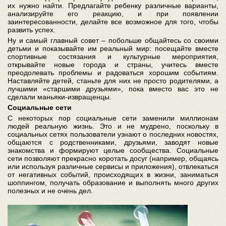
их нужно найти. Предлагайте ребенку различные варианты,
анализируйте его реакцию, и при появлении
заинтересованности, делайте все возможное для того, чтобы
развить успех.
Ну и самый главный совет – побольше общайтесь со своими
детьми и показывайте им реальный мир: посещайте вместе
спортивные состязания и культурные мероприятия,
открывайте новые города и страны, учитесь вместе
преодолевать проблемы и радоваться хорошим событиям.
Наставляйте детей, станьте для них не просто родителями, а
лучшими «старшими друзьями», пока вместо вас это не
сделали маньяки-извращенцы.
Социальные сети
С некоторых пор социальные сети заменили миллионам
людей реальную жизнь. Это и не мудрено, поскольку в
социальных сетях пользователи узнают о последних новостях,
общаются с родственниками, друзьями, заводят новые
знакомства и формируют целые сообщества. Социальные
сети позволяют прекрасно коротать досуг (например, общаясь
или используя различные сервисы и приложения), отвлекаться
от негативных событий, происходящих в жизни, заниматься
шоппингом, получать образование и выполнять много других
полезных и не очень дел.