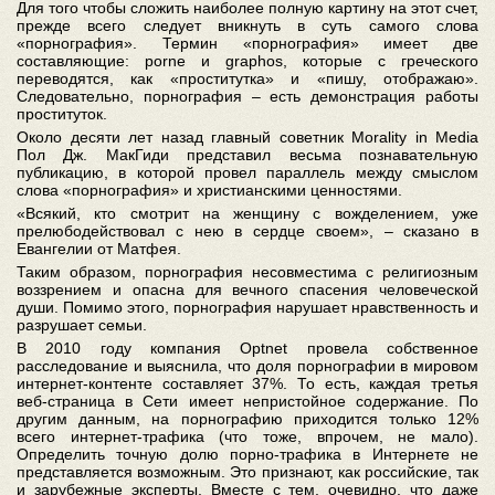
Для того чтобы сложить наиболее полную картину на этот счет,
прежде всего следует вникнуть в суть самого слова
«порнография». Термин «порнография» имеет две
составляющие: porne и graphos, которые с греческого
переводятся, как «проститутка» и «пишу, отображаю».
Следовательно, порнография – есть демонстрация работы
проституток.
Около десяти лет назад главный советник Morality in Media
Пол Дж. МакГиди представил весьма познавательную
публикацию, в которой провел параллель между смыслом
слова «порнография» и христианскими ценностями.
«Всякий, кто смотрит на женщину с вожделением, уже
прелюбодействовал с нею в сердце своем», – сказано в
Евангелии от Матфея.
Таким образом, порнография несовместима с религиозным
воззрением и опасна для вечного спасения человеческой
души. Помимо этого, порнография нарушает нравственность и
разрушает семьи.
В 2010 году компания Optnet провела собственное
расследование и выяснила, что доля порнографии в мировом
интернет-контенте составляет 37%. То есть, каждая третья
веб-страница в Сети имеет непристойное содержание. По
другим данным, на порнографию приходится только 12%
всего интернет-трафика (что тоже, впрочем, не мало).
Определить точную долю порно-трафика в Интернете не
представляется возможным. Это признают, как российские, так
и зарубежные эксперты. Вместе с тем, очевидно, что даже