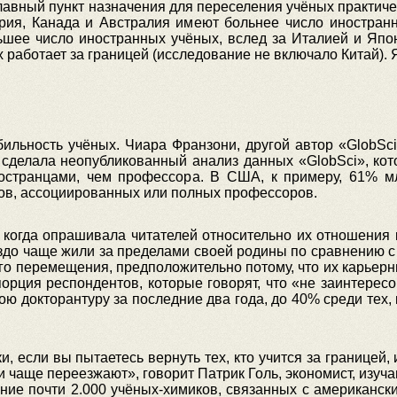
главный пункт назначения для переселения учёных практиче
ия, Канада и Австралия имеют больнее число иностран
ьшее число иностранных учёных, вслед за Италией и Япон
работает за границей (исследование не включало Китай).
льность учёных. Чиара Франзони, другой автор «GlobSci»
 сделала неопубликованный анализ данных «GlobSci», кот
ностранцами, чем профессора. В США, к примеру, 61% м
тов, ассоциированных или полных профессоров.
 когда опрашивала читателей относительно их отношения 
аздо чаще жили за пределами своей родины по сравнению 
о перемещения, предположительно потому, что их карьерны
орция респондентов, которые говорят, что «не заинтере
вою докторантуру за последние два года, до 40% среди тех
 если вы пытаетесь вернуть тех, кто учится за границей, 
и чаще переезжают», говорит Патрик Голь, экономист, изуч
ие почти 2.000 учёных-химиков, связанных с американск