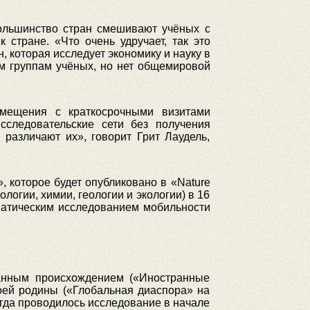
большинство стран смешивают учёных с
стране. «Что очень удручает, так это
 которая исследует экономику и науку в
м группам учёных, но нет общемировой
емещения с краткосрочными визитами
сследовательские сети без получения
 различают их», говорит Грит Лаудель,
, которое будет опубликовано в «Nature
логии, химии, геологии и экологии) в 16
ематическим исследованием мобильности
анным происхождением («Иностранные
оей родины («Глобальная диаспора» на
огда проводилось исследование в начале