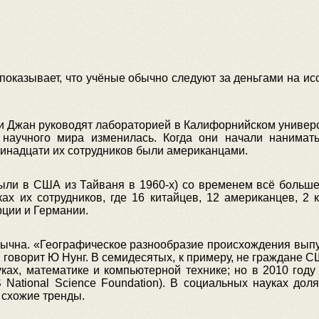
оказывает, что учёные обычно следуют за деньгами на ис
и Джан руководят лабораторией в Калифорнийском универсн
 научного мира изменилась. Когда они начали нанимат
инадцати их сотрудников были американцами.
ыли в США из Тайваня в 1960-х) со временем всё больше
ах их сотрудников, где 16 китайцев, 12 американцев, 2
рции и Германии.
бычна. «Географическое разнообразие происхождения выпу
, говорит Ю Нунг. В семидесятых, к примеру, не граждане С
ках, математике и компьютерной технике; но в 2010 году
ational Science Foundation). В социальных науках дол
 схожие тренды.