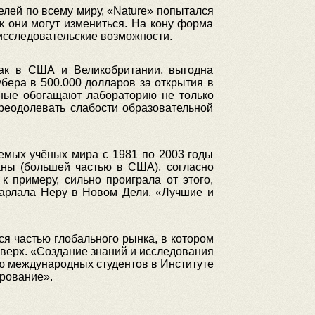
елей по всему миру, «Nature» попытался
к они могут измениться. На кону форма
 исследовательские возможности.
 как в США и Великобритании, выгодна
бера в 500.000 долларов за открытия в
ёные обогащают лабораторию не только
преодолевать слабости образовательной
уемых учёных мира с 1981 по 2003 годы
аны (большей частью в США), согласно
 примеру, сильно проиграла от этого,
харлала Неру в Новом Дели. «Лучшие и
тся частью глобального рынка, в котором
ерх. «Создание знаний и исследования
ию международных студентов в Институте
ирование».