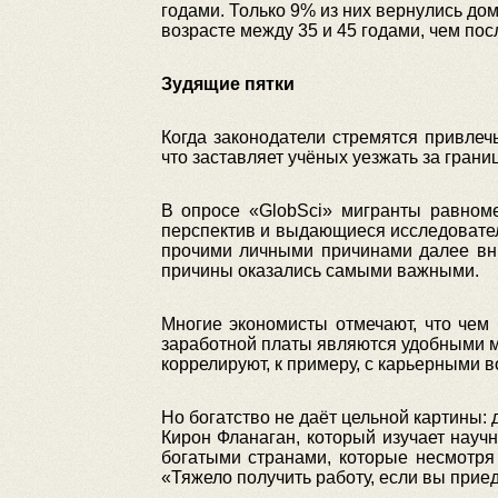
годами. Только 9% из них вернулись до
возрасте между 35 и 45 годами, чем пос
Зудящие пятки
Когда законодатели стремятся привлечь
что заставляет учёных уезжать за границ
В опросе «GlobSci» мигранты равном
перспектив и выдающиеся исследовател
прочими личными причинами далее вниз
причины оказались самыми важными.
Многие экономисты отмечают, что чем 
заработной платы являются удобными ме
коррелируют, к примеру, с карьерными 
Но богатство не даёт цельной картины:
Кирон Фланаган, который изучает науч
богатыми странами, которые несмотря
«Тяжело получить работу, если вы приеде