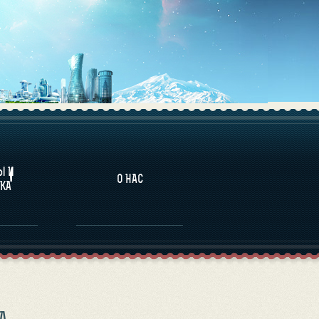
НАЛИТИКА
Ы И
О НАС
КА
А