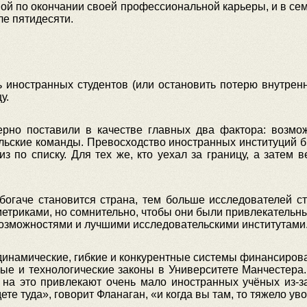
мой по окончании своей профессиональной карьеры, и в семь
ле пятидесяти.
 иностранных студентов (или остановить потерю внутренн
у.
ерно поставили в качестве главных два фактора: возмо
ьские команды. Превосходство иностранных институций б
 по списку. Для тех же, кто уехал за границу, а затем 
богаче становится страна, тем больше исследователей с
триками, но сомнительно, чтобы они были привлекательны
возможностями и лучшими исследовательскими институтами
 динамические, гибкие и конкурентные системы финансиро
ные и технологические законы в Университете Манчестера.
 на это привлекают очень мало иностранных учёных из-за
те туда», говорит Фланаган, «и когда вы там, то тяжело ув