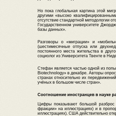
Но пока глобальная картина этой миг
другими «высоко квалифицированными 
отсутствие стандартной методологии от
Государственном университете Джордж
базы данных».
Разговоры о «миграции» и «мобильн
(шестимесячные отпуска или двухнед
постоянного места жительства в друго
социолог из Университета Твенте в Нид
Стефан является частью одной из попыт
Biotechnology» в декабре. Авторы опрос
странах относительно их передвижений
учёных в большом числе стран».
Соотношение иностранцев в науке р
Цифры показывают большой разброс 
фракции» на иллюстрациях) и в пропо
иллюстрациях). США действительно откр