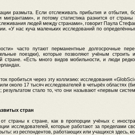
рации размыта. Если отслеживать прибытия и отбытия, 
мигрантами», и потому статистика разнится от страны к 
слеживания людей между странами», говорит Паула Стефан,
ии. «У нас куча маленьких исследований по определённы
ости» часто путают перманентные долгосрочные пер
ельные поездки), которые позволяют учёным строить и
й стране. «Есть много видов мобильности, и люди редко
ерландах.
ок пробиться через эту коллизию: исследования «GlobSci»
или около 17 тысяч исследователей в четырёх областях (био
; результатом стало то, что они называют «первым сист
азвитых стран
от страны к стране, как в пропорции учёных с иностр
рции исследователей, которые работают за пределами св
ыты: из респондентов, работающих или учащихся здесь, к