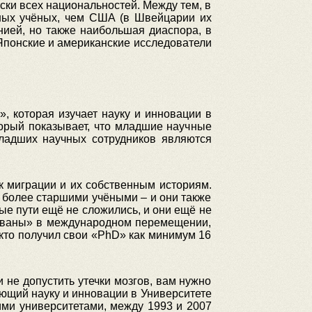
ски всех национальностей. Между тем, в
ных учёных, чем США (в Швейцарии их
ией, но также наибольшая диаспора, в
 Японские и американские исследователи
, которая изучает науку и инновации в
орый показывает, что младшие научные
ладших научных сотрудников являются
к миграции и их собственным историям.
с более старшими учёными – и они также
е пути ещё не сложились, и они ещё не
сованы» в международном перемещении,
, кто получил свои «PhD» как минимум 16
и не допустить утечки мозгов, вам нужно
ающий науку и инновации в Университете
ими университетами, между 1993 и 2007