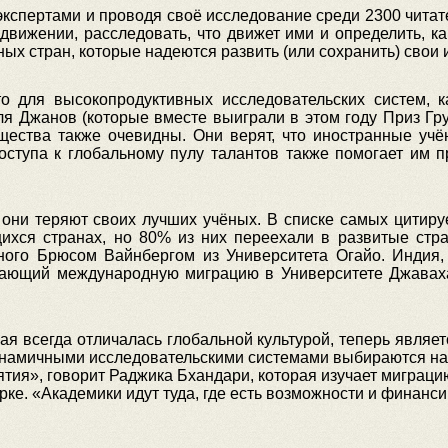
 экспертами и проводя своё исследование среди 2300 читат
движении, расследовать, что движет ими и определить, ка
ных стран, которые надеются развить (или сохранить) свои
что для высокопродуктивных исследовательских систем,
ля Джанов (которые вместе выиграли в этом году Приз Гру
щества также очевидны. Они верят, что иностранные уч
доступа к глобальному пулу талантов также помогает им 
 они теряют своих лучших учёных. В списке самых цитир
хся странах, но 80% из них переехали в развитые стр
ного Брюсом Вайнбергом из Университета Огайо. Индия, к
учающий международную миграцию в Университете Джава
рая всегда отличалась глобальной культурой, теперь являе
намичными исследовательскими системами выбираются нав
тия», говорит Раджика Бхандари, которая изучает миграц
е. «Академики идут туда, где есть возможности и финанс