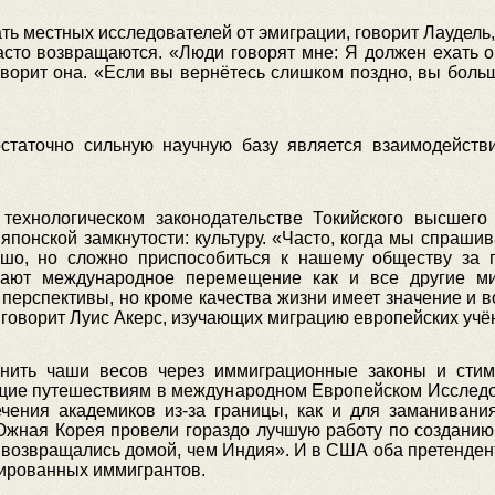
ть местных исследователей от эмиграции, говорит Лаудель,
асто возвращаются. «Люди говорят мне: Я должен ехать о
оворит она. «Если вы вернётесь слишком поздно, вы боль
статочно сильную научную базу является взаимодейст
технологическом законодательстве Токийского высшего 
 японской замкнутости: культуру. «Часто, когда мы спраш
рошо, но сложно приспособиться к нашему обществу за
вают международное перемещение как и все другие ми
перспективы, но кроме качества жизни имеет значение и 
 говорит Луис Акерс, изучающих миграцию европейских учё
енить чаши весов через иммиграционные законы и стим
ющие путешествиям в международном Европейском Исследов
ения академиков из-за границы, как и для заманивания
 Южная Корея провели гораздо лучшую работу по созданию
 возвращались домой, чем Индия». И в США оба претендент
цированных иммигрантов.