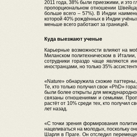
2011 года, 38% были приезжими, и это 
пропорциональном отношении Швейцар
больше всего – 57%). В Индии наимен
которой 40% рождённых в Индии учёных 
меньше всего работают за границей.
Куда выезжают ученые
Карьерные возможности влияют на моби
Миланском политехническом в Италии,
сотрудники гораздо чаще являются и
иностранцами, но только 35% ассистен
«Nature» обнаружила схожие паттерны,
Те, кто только получил свои «PhD» гор
были более открыты для международног
связаны отношениями и семьями. Проп
растёт от 10% среди тех, кто получил с
лет назад.
«С точки зрения формирования политики,
нацеливаться на молодых, поскольку он
Шарля в Праге. Он отследил перемещен