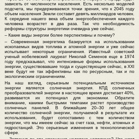
зависеть от численности населения. Есть несколько моделей
подсчета, мы придерживаемся точки зрения, что к 2045 году
объем населения Земли составит девять миллиардов человек.
К середине нашего века объем энергообеспечения каждого
человека возрастет в два раза. Так что необходимость
реформы структуры энергетики очевидна уже сейчас.
– Какие виды энергии более перспективны и почему?
– Современная энергетика базируется на использовании
ископаемых видов топлива и атомной энергии и уже сейчас
испытывает некоторые ограничения. Известный советский
ученый нобелевский лауреат Николай Семенов еще в 1974
году предсказывал, что интенсивные формы использования
энергии, существовавшие тогда и существующие сейчас, в XXI
веке будут не так эффективны как по ресурсным, так и по
экологическим ограничениям.
На наш взгляд, серьезным потенциальным источником
энергии является солнечная энергия. КПД солнечных
преобразователей энергии в настоящее время достигает 40%,
развивается их потенциал для экономики. Обратите
внимание, какими быстрыми темпами растет производство
солнечных панелей. В ближайшие 20–30 лет общее
количество солнечной энергии, получаемой в результате их
использования, будет сопоставимо с тем количеством
энергии, что мы имеем сейчас за счет газа, нефти, атомных и
гидростанций. Это серьезные изменения в технологической
сфере.
– Затронут ли эти изменения человека напрямую? Что ждет