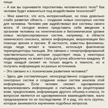
пищи.
– А как вы оцениваете перспективы человеческого тела? Как
человек будет изменяться под воздействием технологий?
– Мне кажется, что есть интереснейшая, но пока довольно
слабо развитая область – создание новых сенсорных систем
для человека. Человек уже задействовал все системы своего
мозга. И сегодня можно представить себе введение в
организм человека на генетическом и биохимическом уровне
новых экспрессированных систем, например, в области
химического сенсинга, записи информации, визуализации без
помощи зрения и прочее. В частности, известны феномены,
когда люди читают в темноте, используя фактически
терморецепторы пальцев. Это связано с гипертрофированной
чувствительностью, которая существует лишь у некоторых
индивидуумов, но может стать доступна абсолютно каждому. И
тогда каждый сможет не только видеть в темноте, но и
получать информацию из разных источников.
– Это связано и с психическим развитием человека?
– Здесь две составляющих: непосредственно создание новых
сенсорных систем и создание новых систем анализа этой
информации. Если человек сможет одновременно
визуализировать информацию и считывать ее рецепторами
кожи, предположим, информацию другого объема и класса, то
вопросом является их одновременное взаимодействие, мало
предсказуемое по их последствиям. И я рад, что есть группы,
которые занимаются изучением подобных вопросов.