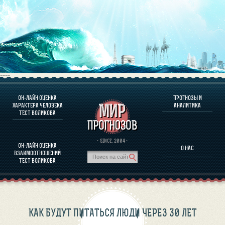
----
ОН-ЛАЙН ОЦЕНКА
ПРОГНОЗЫ И
О ПРОГРАММЕ
ХАРАКТЕРА ЧЕЛОВЕКА
АНАЛИТИКА
ТЕСТ ВОЛИКОВА
ОЦЕНКА ХАРАКТЕРA ЧЕЛОВЕКА
ОЦЕНКА ХАРАКТЕРА ВЫДАЮЩИХСЯ ЛИЧНОСТЕЙ
О ПРОГРАММЕ
· SINCE. 2004 ·
ОН-ЛАЙН ОЦЕНКА
О НАС
ТЕСТ НА СОВМЕСТИМОСТЬ ВОЛИКОВА
ВЗАИМООТНОШЕНИЙ
ПРОГНОЗЫ И АНАЛИТИКА
ТЕСТ ВОЛИКОВА
КАК БУДУТ ПИТАТЬСЯ ЛЮДИ ЧЕРЕЗ 30 ЛЕТ