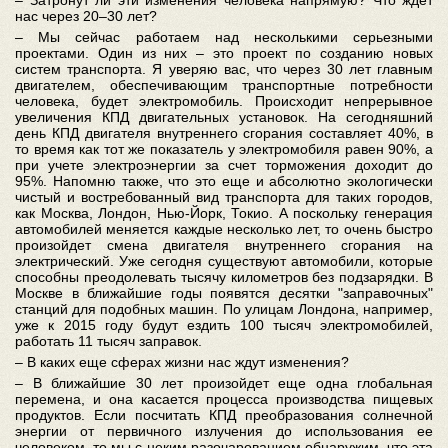
нас через 20–30 лет?
– Мы сейчас работаем над несколькими серьезными
проектами. Один из них – это проект по созданию новых
систем транспорта. Я уверяю вас, что через 30 лет главным
двигателем, обеспечивающим транспортные потребности
человека, будет электромобиль. Происходит непрерывное
увеличения КПД двигательных установок. На сегодняшний
день КПД двигателя внутреннего сгорания составляет 40%, в
то время как тот же показатель у электромобиля равен 90%, а
при учете электроэнергии за счет торможения доходит до
95%. Напомню также, что это еще и абсолютно экологически
чистый и востребованный вид транспорта для таких городов,
как Москва, Лондон, Нью-Йорк, Токио. А поскольку генерация
автомобилей меняется каждые несколько лет, то очень быстро
произойдет смена двигателя внутреннего сгорания на
электрический. Уже сегодня существуют автомобили, которые
способны преодолевать тысячу километров без подзарядки. В
Москве в ближайшие годы появятся десятки "заправочных"
станций для подобных машин. По улицам Лондона, например,
уже к 2015 году будут ездить 100 тысяч электромобилей,
работать 11 тысяч заправок.
– В каких еще сферах жизни нас ждут изменения?
– В ближайшие 30 лет произойдет еще одна глобальная
перемена, и она касается процесса производства пищевых
продуктов. Если посчитать КПД преобразования солнечной
энергии от первичного излучения до использования ее
человеком, то мы с неким разочарованием обнаружим, что эта