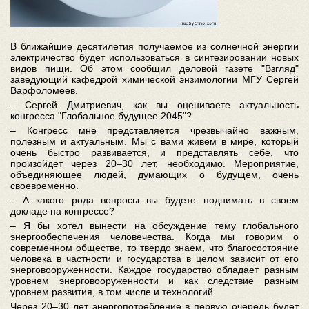
В ближайшие десятилетия получаемое из солнечной энергии
электричество будет использоваться в синтезировании новых
видов пищи. Об этом сообщил деловой газете "Взгляд"
заведующий кафедрой химической энзимологии МГУ Сергей
Варфоломеев.
– Сергей Дмитриевич, как вы оцениваете актуальность
конгресса "Глобальное будущее 2045"?
– Конгресс мне представляется чрезвычайно важным,
полезным и актуальным. Мы с вами живем в мире, который
очень быстро развивается, и представлять себе, что
произойдет через 20–30 лет, необходимо. Мероприятие,
объединяющее людей, думающих о будущем, очень
своевременно.
– А какого рода вопросы вы будете поднимать в своем
докладе на конгрессе?
– Я бы хотел вынести на обсуждение тему глобального
энергообеспечения человечества. Когда мы говорим о
современном обществе, то твердо знаем, что благосостояние
человека в частности и государства в целом зависит от его
энерговооруженности. Каждое государство обладает разным
уровнем энерговооруженности и как следствие разным
уровнем развития, в том числе и технологий.
Через 20–30 лет энергопотребление в первую очередь будет