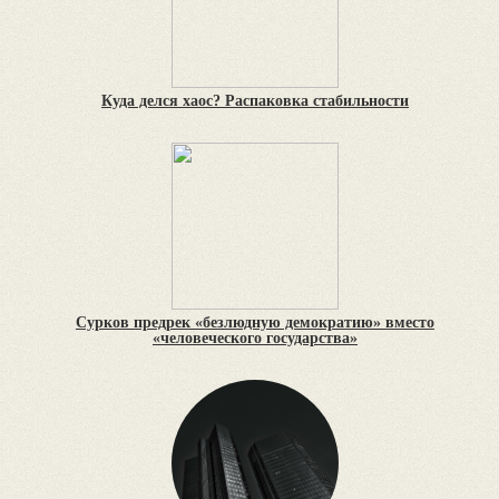
Куда делся хаос? Распаковка стабильности
Сурков предрек «безлюдную демократию» вместо
«человеческого государства»