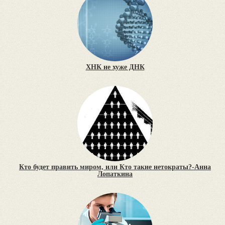
ХНК не хуже ДНК
Кто будет править миром, или Кто такие нетократы?-Анна
Лопаткина