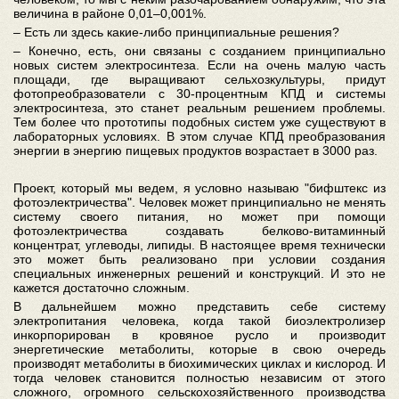
величина в районе 0,01–0,001%.
– Есть ли здесь какие-либо принципиальные решения?
– Конечно, есть, они связаны с созданием принципиально
новых систем электросинтеза. Если на очень малую часть
площади, где выращивают сельхозкультуры, придут
фотопреобразователи с 30-процентным КПД и системы
электросинтеза, это станет реальным решением проблемы.
Тем более что прототипы подобных систем уже существуют в
лабораторных условиях. В этом случае КПД преобразования
энергии в энергию пищевых продуктов возрастает в 3000 раз.
Проект, который мы ведем, я условно называю "бифштекс из
фотоэлектричества". Человек может принципиально не менять
систему своего питания, но может при помощи
фотоэлектричества создавать белково-витаминный
концентрат, углеводы, липиды. В настоящее время технически
это может быть реализовано при условии создания
специальных инженерных решений и конструкций. И это не
кажется достаточно сложным.
В дальнейшем можно представить себе систему
электропитания человека, когда такой биоэлектролизер
инкорпорирован в кровяное русло и производит
энергетические метаболиты, которые в свою очередь
производят метаболиты в биохимических циклах и кислород. И
тогда человек становится полностью независим от этого
сложного, огромного сельскохозяйственного производства