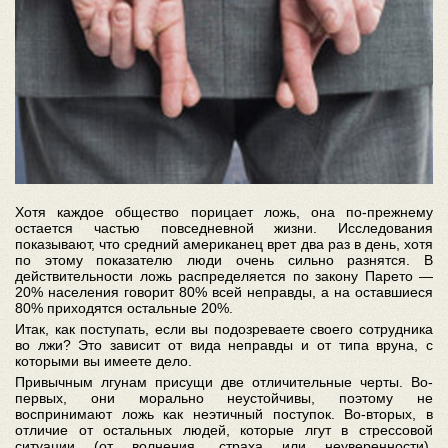
Хотя каждое общество порицает ложь, она по-прежнему
остается частью повседневной жизни. Исследования
показывают, что средний американец врет два раз в день, хотя
по этому показателю люди очень сильно разнятся. В
действительности ложь распределяется по закону Парето —
20% населения говорит 80% всей неправды, а на оставшиеся
80% приходятся остальные 20%.
Итак, как поступать, если вы подозреваете своего сотрудника
во лжи? Это зависит от вида неправды и от типа вруна, с
которыми вы имеете дело.
Привычным лгунам присущи две отличительные черты. Во-
первых, они морально неустойчивы, поэтому не
воспринимают ложь как неэтичный поступок. Во-вторых, в
отличие от остальных людей, которые лгут в стрессовой
ситуации (от волнения, страха или неуверенности),