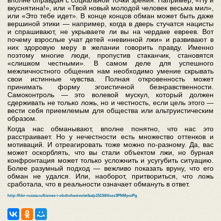
вполне оправдан с социальной точки зрения. Например, «Ну и
вкуснятина!», или «Твой новый молодой человек весьма мил»,
или «Это тебе идет». В конце концов обман может быть даже
вершиной этики — например, когда в дверь стучатся нацисты
и спрашивают, не укрываете ли вы на чердаке евреев. Вот
почему взрослые учат детей «невинной лжи» и развивают в
них здоровую меру в желании говорить правду. Именно
поэтому многие люди, пропустив стаканчик, становятся
«слишком честными». В самом деле для успешного
межличностного общения нам необходимо умение скрывать
свои истинные чувства. Полная откровенность может
принимать форму эгоистичной безнравственности.
Самоконтроль — это волевой мускул, который должен
сдерживать не только ложь, но и честность, если цель этого —
вести себя приемлемым для общества или альтруистическим
образом.
Когда нас обманывают, вполне понятно, что нас это
расстраивает. Но у нечестности есть множество оттенков и
мотиваций. И отреагировать тоже можно по-разному. Да, вас
может оскорблять, что вы стали объектом лжи, но бурная
конфронтация может только усложнить и усугубить ситуацию.
Более разумный подход — вежливо показать вруну, что его
обман не удался. Или, наоборот, притвориться, что ложь
сработала, что в реальности означает обмануть в ответ.
http://hbr-russia.ru/biznes-i-obshchestvo/etika/p15134/#ixzz3PNMpoiPg