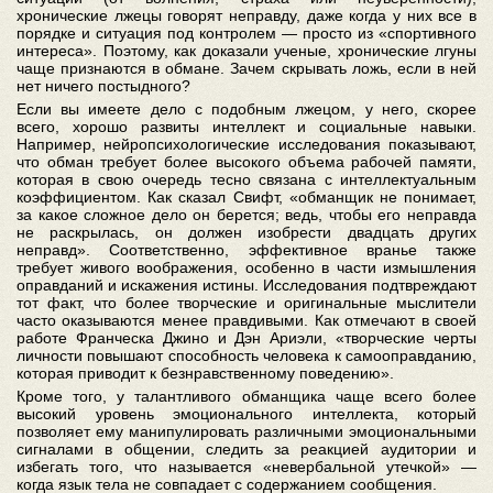
хронические лжецы говорят неправду, даже когда у них все в
порядке и ситуация под контролем — просто из «спортивного
интереса». Поэтому, как доказали ученые, хронические лгуны
чаще признаются в обмане. Зачем скрывать ложь, если в ней
нет ничего постыдного?
Если вы имеете дело с подобным лжецом, у него, скорее
всего, хорошо развиты интеллект и социальные навыки.
Например, нейропсихологические исследования показывают,
что обман требует более высокого объема рабочей памяти,
которая в свою очередь тесно связана с интеллектуальным
коэффициентом. Как сказал Свифт, «обманщик не понимает,
за какое сложное дело он берется; ведь, чтобы его неправда
не раскрылась, он должен изобрести двадцать других
неправд». Соответственно, эффективное вранье также
требует живого воображения, особенно в части измышления
оправданий и искажения истины. Исследования подтвреждают
тот факт, что более творческие и оригинальные мыслители
часто оказываются менее правдивыми. Как отмечают в своей
работе Франческа Джино и Дэн Ариэли, «творческие черты
личности повышают способность человека к самооправданию,
которая приводит к безнравственному поведению».
Кроме того, у талантливого обманщика чаще всего более
высокий уровень эмоционального интеллекта, который
позволяет ему манипулировать различными эмоциональными
сигналами в общении, следить за реакцией аудитории и
избегать того, что называется «невербальной утечкой» —
когда язык тела не совпадает с содержанием сообщения.