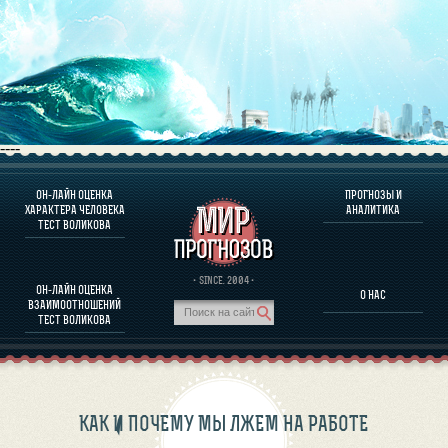
----
ОН-ЛАЙН ОЦЕНКА
ПРОГНОЗЫ И
О ПРОГРАММЕ
ХАРАКТЕРА ЧЕЛОВЕКА
АНАЛИТИКА
ТЕСТ ВОЛИКОВА
ОЦЕНКА ХАРАКТЕРA ЧЕЛОВЕКА
ОЦЕНКА ХАРАКТЕРА ВЫДАЮЩИХСЯ ЛИЧНОСТЕЙ
О ПРОГРАММЕ
· SINCE. 2004 ·
ОН-ЛАЙН ОЦЕНКА
О НАС
ТЕСТ НА СОВМЕСТИМОСТЬ ВОЛИКОВА
ВЗАИМООТНОШЕНИЙ
ПРОГНОЗЫ И АНАЛИТИКА
ТЕСТ ВОЛИКОВА
КАК И ПОЧЕМУ МЫ ЛЖЕМ НА РАБОТЕ