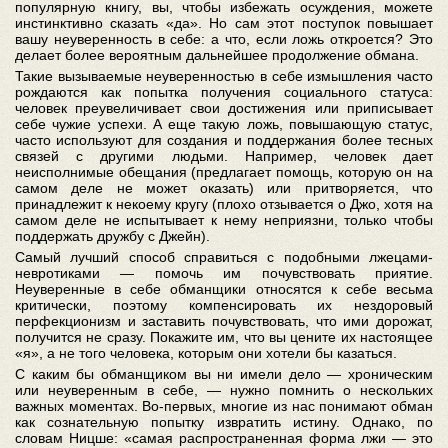
популярную книгу, вы, чтобы избежать осуждения, можете
инстинктивно сказать «да». Но сам этот поступок повышает
вашу неуверенность в себе: а что, если ложь откроется? Это
делает более вероятным дальнейшее продолжение обмана.
Такие вызываемые неуверенностью в себе измышления часто
рождаются как попытка получения социального статуса:
человек преувеличивает свои достижения или приписывает
себе чужие успехи. А еще такую ложь, повышающую статус,
часто используют для создания и поддержания более тесных
связей с другими людьми. Например, человек дает
неисполнимые обещания (предлагает помощь, которую он на
самом деле не может оказать) или притворяется, что
принадлежит к некоему кругу (плохо отзывается о Джо, хотя на
самом деле не испытывает к нему неприязни, только чтобы
поддержать дружбу с Джейн).
Самый лучший способ справиться с подобными лжецами-
невротиками — помочь им почувствовать приятие.
Неуверенные в себе обманщики относятся к себе весьма
критически, поэтому компенсировать их нездоровый
перфекционизм и заставить почувствовать, что ими дорожат,
получится не сразу. Покажите им, что вы цените их настоящее
«я», а не того человека, которым они хотели бы казаться.
С каким бы обманщиком вы ни имели дело — хроническим
или неуверенным в себе, — нужно помнить о нескольких
важных моментах. Во-первых, многие из нас понимают обман
как сознательную попытку извратить истину. Однако, по
словам Ницше: «самая распространенная форма лжи — это