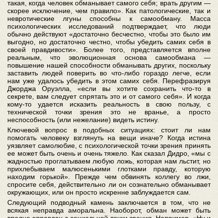
такая, когда человек обманывает самого себя; врать другим —
скорее исключение, чем правило». Как патологические, так и
невротические лгуны способны к самообману. Масса
психологических исследований подтверждает, что люди
обычно действуют «достаточно бесчестно, чтобы это было им
выгодно, но достаточно честно, чтобы убедить самих себя в
своей правдивости». Более того, представляется вполне
реальным, что эволюционная основа самообмана —
повышение нашей способности обманывать других, поскольку
заставить людей поверить во что-либо гораздо легче, если
нам уже удалось убедить в этом самих себя. Перефразируя
Джорджа Оруэлла, «если вы хотите сохранить что-то в
секрете, вам следует спрятать это и от самого себя». И когда
кому-то удается исказить реальность в свою пользу, с
технической точки зрения это не вранье, а просто
неспособность (или нежелание) видеть истину.
Ключевой вопрос в подобных ситуациях: стоит ли нам
помогать человеку взглянуть на вещи иначе? Когда истина
уязвляет самолюбие, с психологической точки зрения принять
ее может быть очень и очень тяжело. Как сказал Дидро, «мы с
жадностью проглатываем любую ложь, которая нам льстит, но
прихлебываем малюсенькими глотками правду, которую
находим горькой». Прежде чем обвинять коллегу во лжи,
спросите себя, действительно ли он сознательно обманывает
окружающих, или он просто искренне заблуждается сам.
Следующий подводный камень заключается в том, что не
всякая неправда аморальна. Наоборот, обман может быть