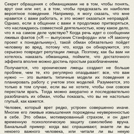
Секрет обращения с обманщиками не в том, чтобы понять,
врут они или нет, а в том, чтобы предсказать их наиболее
вероятное поведение. Например, я могу сказать, что мне
нравится с вами работать, и это может оказаться неправдой.
Однако, если в общении с вами я продолжаю притворяться,
что наслаждаюсь совместной деятельностью, кому какое дело,
что я на самом деле чувствую? Когда речь идет о сообщении
лживых фактов («Я — выпускник Стэнфорда» или «Я закончу
проект к понедельнику»), такой обман обязательно пойдет
человеку во вред, потому что, когда он обнаружится, это
серьезно повредит репутации лжеца. Поэтому, как бы вам ни
хотелось наказать обманщика, поймите, что достаточного
эффекта вполне можно достичь простым разоблачением.
Получается, что хронические лжецы создают не больше
проблем, чем те, кто регулярно опаздывает: все, что вам
нужно — это выявить типичные модели их поведения и
планировать работу с учетом этих моделей. Разумеется, это
только в том случае, если вы не хотите, чтобы они совсем
перестали врать. Тогда можно аккуратно и последовательно
разоблачать их обман, чтобы показать, что вы не настолько
глупый, как кажется.
Человек, который врет редко, устроен совершенно иначе.
Многие его лживые измышления порождены неуверенностью
в себе. Это обман, мотивированный страхом, и он дает
временную психологическую защиту самолюбию вруна.
Банальный пример: когда вас спрашивают, знаете ли вы
некоего важного человека, или читали ли вы некую