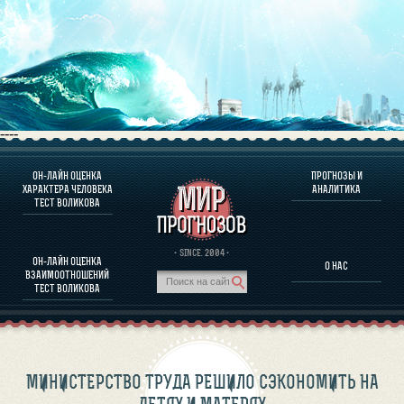
----
ОН-ЛАЙН ОЦЕНКА
ПРОГНОЗЫ И
О ПРОГРАММЕ
ХАРАКТЕРА ЧЕЛОВЕКА
АНАЛИТИКА
ТЕСТ ВОЛИКОВА
ОЦЕНКА ХАРАКТЕРA ЧЕЛОВЕКА
ОЦЕНКА ХАРАКТЕРА ВЫДАЮЩИХСЯ ЛИЧНОСТЕЙ
О ПРОГРАММЕ
· SINCE. 2004 ·
ОН-ЛАЙН ОЦЕНКА
О НАС
ТЕСТ НА СОВМЕСТИМОСТЬ ВОЛИКОВА
ВЗАИМООТНОШЕНИЙ
ПРОГНОЗЫ И АНАЛИТИКА
ТЕСТ ВОЛИКОВА
МИНИСТЕРСТВО ТРУДА РЕШИЛО СЭКОНОМИТЬ НА