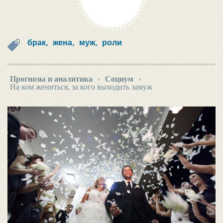
брак,
жена,
муж,
роли
Прогнозы и аналитика
›
Социум
›
На ком жениться, за кого выходить замуж