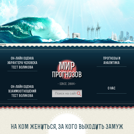
----
ОН-ЛАЙН ОЦЕНКА
ПРОГНОЗЫ И
О ПРОГРАММЕ
ХАРАКТЕРА ЧЕЛОВЕКА
АНАЛИТИКА
ТЕСТ ВОЛИКОВА
ОЦЕНКА ХАРАКТЕРA ЧЕЛОВЕКА
ОЦЕНКА ХАРАКТЕРА ВЫДАЮЩИХСЯ ЛИЧНОСТЕЙ
О ПРОГРАММЕ
· SINCE. 2004 ·
ОН-ЛАЙН ОЦЕНКА
О НАС
ТЕСТ НА СОВМЕСТИМОСТЬ ВОЛИКОВА
ВЗАИМООТНОШЕНИЙ
ПРОГНОЗЫ И АНАЛИТИКА
ТЕСТ ВОЛИКОВА
НА КОМ ЖЕНИТЬСЯ, ЗА КОГО ВЫХОДИТЬ ЗАМУЖ