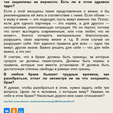
так зациклены на верности. Есть ли в этом здравое
ядро?
Если у этой женщины такие представления о жизни, я бы
рекомендовала ей жить в соответствие с ними. Если обоим —
и мужу и жене — это подходит, пусть живут именно так. Плохо,
если для одного партнера — это норма, а для другого —
нестерпимая, уничтожающая ситуация. Но он терпит, потому
что хочет выглядеть современным, или «так любит, что не
может», боится потерять материальное благополучие,
разрушить свою картинку жизни и т.д. В этом случае он
разрушает себя. Нет единого правила для всех — одни так
живут, другие иначе. Важно решить для себя — что для тебя
важно, а что нет.
Я считаю, что в браке должны быть границы, за которые
супруги не должны переступать. Должны быть нормы и
правила, которые они вместе установили. И должна быть
достаточная степень свободы в рамках этих границ.
В любом браке бывают трудные времена, как
разобраться, стоит ли несмотря ни на что сохранять
брак?
Я думаю, чтобы разобраться в этом, нужно задать себе три
вопроса. Ценю ли я человека, с которым живу? Уважаю ли
себя в этом браке? Насколько дороги мне сами отношения?
http://hbr-russia.ru/biznes-i-obshchestvo/fenomeny/p13327/#ixzz2usSOus1T