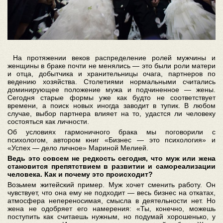
На протяжении веков распределение ролей мужчины и
женщины в браке почти не менялись — это были роли матери
и отца, добытчика и хранительницы очага, партнеров по
ведению хозяйства. Столетиями нормальными считались
доминирующее положение мужа и подчиненное — жены.
Сегодня старые формы уже как будто не соответствует
времени, а поиск новых иногда заводит в тупик. В любом
случае, выбор партнера влияет на то, удастся ли человеку
состояться как личности.
Об условиях гармоничного брака мы поговорили с
психологом, автором книг «Бизнес — это психология» и
«Успех — дело личное» Мариной Мелией.
Ведь это совсем не редкость сегодня, что муж или жена
становится препятствием в развитии и самореализации
человека. Как и почему это происходит?
Возьмем житейский пример. Муж хочет сменить работу. Он
чувствует, что она ему не подходит — весь бизнес на откатах,
атмосфера непереносимая, смысла в деятельности нет. Но
жена не одобряет его намерения: «Ты, конечно, можешь
поступить как считаешь нужным, но подумай хорошенько, у