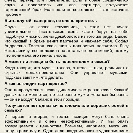
слуга и повелитель или два партнера, получается
гармоничный брак. Если роли не сочетаются — это источник
проблем.
Быть слугой, наверное, не очень приятно…
Слуга — от слова «служение», в этом нет ничего
унизительного. Писательские жены часто берут на себя
подобную миссию, жены декабристов из того же ряда. Важно,
что каждый в браке ценит партнера и уважает себя. Софья
Андреевна Толстая свою жизнь полностью посвятила Льву
Николаевичу, все положила на алтарь его достижений, потому
что понимала его гениальность.
А может ли женщина быть повелителем в семье?
Когда говорят, что муж — голова, а жена — шея, речь идет о
скрытых женах-повелителях. Они управляют мужьями,
подсказывают им, что делать.
А как выглядит партнерство?
Оно подразумевает некое динамическое равновесие. Каждый
день что-то меняется, но все равно муж и жена как бы равны
— они находят баланс в этой позиции.
Получается нет однозначно плохих или хороших ролей в
семьях?
И первая, и вторая, и третья позиция могут быть очень
эффективными и очень неэффективными. И мы опять
возвращаемся к ценностям. Возьмем, например, мужа или
жену в роли слуги. Одно дело, когда человек с удовольствием