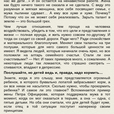
нас же дети…» И он остается на ненавистной работе. Жена
как будто ничего такого не сказала и не сделала. С виду это
разумная и мягкая женщина, всю себя посвящает семье, с
мужа пылинки сдувает… А ему все хуже и хуже. Почему?
Потому что он не может себя реализовать. Зарыть талант в
землю — это большой грех.
Чем лучше отношения, тем проще на человека
воздействовать, убедить в том, что его цели и представления о
жизни — полная ерунда, и жить нужно совсем по-другому. И
тогда он сходит со своей дороги. Ради чего? Ради спокойствия
и материального благополучия. Меняет свои таланты на три
полушки, которые для него самого большой ценности не
имеют. Я видела людей, которые начинали очень ярко, но все
положили на алтарь семейного счастья. Стали ли они
счастливыми? — Нет. И таких примеров много, к сожалению. А
некоторые люди так ломаются, что страшно смотреть —
спиваются, впадают в депрессию.
Послушайте, но детей ведь и, правда, надо кормить…
Знаете, когда я это слышу, мне представляется огромный
ребенок, в которого буквально лопатой забрасывают корм, а
он все никак не насытится. Сколько нужно, чтобы прокормить
ребенка? И самое ли это главное? Вспоминается пример
жены Петра Офицерова, которая поддержала мужа в тот
момент, когда он мог оказаться в тюрьме, а она — одна, с
пятью детьми. Но оба они считали, что для детей будет хуже,
если отец в той ситуации поступит наперекор своим
принципам.