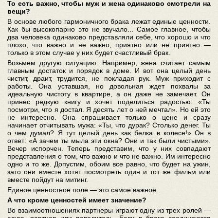
То есть важно, чтобы муж и жена одинаково смотрели на
вещи?
В основе любого гармоничного брака лежат единые ценности.
Как бы высокопарно это не звучало... Самое главное, чтобы
два человека одинаково представляли себе, что хорошо и что
плохо, что важно и не важно, приятно или не приятно —
только в этом случае у них будет счастливый брак.
Возьмем другую ситуацию. Например, жена считает самым
главным достаток и порядок в доме. И вот она целый день
чистит, драит, трудится, не покладая рук. Муж приходит с
работы. Она уставшая, но довольная ждет похвалы за
идеальную чистоту в квартире, а он даже не замечает. Он
принес редкую книгу и хочет поделиться радостью: «Ты
посмотри, что я достал. Я десять лет о ней мечтал». Но ей это
не интересно. Она спрашивает только о цене и сразу
начинает отчитывать мужа: «Ты, что дурак? Столько денег. Ты
о чем думал? Я тут целый день как белка в колесе!» Он в
ответ: «А зачем ты мыла эти окна? Они и так были чистыми».
Вечер испорчен. Теперь представим, что у них совпадают
представления о том, что важно и что не важно. Им интересно
одно и то же. Допустим, обоим все равно, что будет на ужин,
зато они вместе хотят посмотреть один и тот же фильм или
вместе пойдут на митинг.
Единое ценностное поле — это самое важное.
А что кроме ценностей имеет значение?
Во взаимоотношениях партнеры играют одну из трех ролей —
слуга, партнер или повелитель. Если в браке соединяются