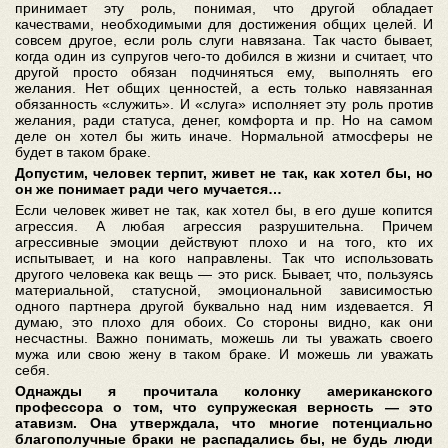
принимает эту роль, понимая, что другой обладает
качествами, необходимыми для достижения общих целей. И
совсем другое, если роль слуги навязана. Так часто бывает,
когда один из супругов чего-то добился в жизни и считает, что
другой просто обязан подчиняться ему, выполнять его
желания. Нет общих ценностей, а есть только навязанная
обязанность «служить». И «слуга» исполняет эту роль против
желания, ради статуса, денег, комфорта и пр. Но на самом
деле он хотел бы жить иначе. Нормальной атмосферы не
будет в таком браке.
Допустим, человек терпит, живет не так, как хотел бы, но
он же понимает ради чего мучается…
Если человек живет не так, как хотел бы, в его душе копится
агрессия. А любая агрессия разрушительна. Причем
агрессивные эмоции действуют плохо и на того, кто их
испытывает, и на кого направлены. Так что использовать
другого человека как вещь — это риск. Бывает, что, пользуясь
материальной, статусной, эмоциональной зависимостью
одного партнера другой буквально над ним издевается. Я
думаю, это плохо для обоих. Со стороны видно, как они
несчастны. Важно понимать, можешь ли ты уважать своего
мужа или свою жену в таком браке. И можешь ли уважать
себя.
Однажды я прочитала колонку американского
профессора о том, что супружеская верность — это
атавизм. Она утверждала, что многие потенциально
благополучные браки не распадались бы, не будь люди