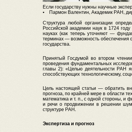
Если государству нужны научные экспер
• Пармон Валентин, Академик РАН, дир
Структура любой организации опред
Российской академии наук в 1724 году
науках (как теперь уточняют — фунда
терминах — возможность обеспечения ф
государства.
Принятый Госдумой во втором чтении
проведения фундаментальных исследова
главы 2): «Целью деятельности РАН я
способствующих технологическому, соц
Цель настоящей статьи — обратить вн
прогноза, по крайней мере в области т
математика и т. п., с одной стороны, и ф
и речи о продвижении в решении шумн
структуре РАН.
Экспертиза и прогноз