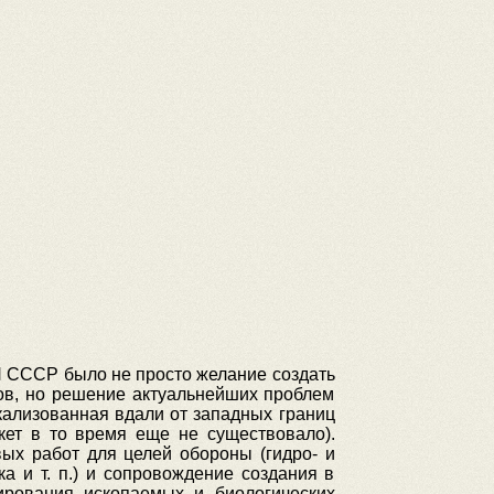
АН СССР было не просто желание создать
ов, но решение актуальнейших проблем
кализованная вдали от западных границ
ет в то время еще не существовало).
х работ для целей обороны (гидро- и
а и т. п.) и сопровождение создания в
ирования ископаемых и биологических