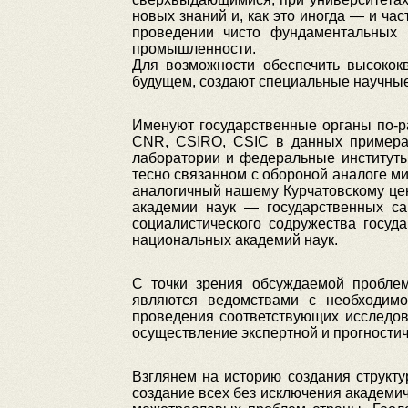
новых знаний и, как это иногда — и ч
проведении чисто фундаментальных 
промышленности.
Для возможности обеспечить высококв
будущем, создают специальные научные 
Именуют государственные органы по-ра
CNR, CSIRO, CSIС в данных примерах
лаборатории и федеральные институты
тесно связанном с обороной аналоге ми
аналогичный нашему Курчатовскому це
академии наук — государственных с
социалистического содружества госуд
национальных академий наук.
С точки зрения обсуждаемой пробле
являются ведомствами с необходимо
проведения соответствующих исследов
осуществление экспертной и прогности
Взглянем на историю создания структ
создание всех без исключения академ