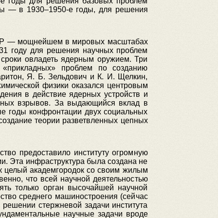
-е годы для решения базовых проблем
ты — в 1930–1950-е годы, для решения
СССР — мощнейшем в мировых масштабах
931 году для решения научных проблем
 сроки овладеть ядерным оружием. Три
е «прикладных» проблем по созданию
итон, Я. Б. Зельдович и К. И. Щелкин,
химической физики оказался центровым
дения в действие ядерных устройств и
мных взрывов. За выдающийся вклад в
лые годы конфронтации двух социальных
создание теории разветвленных цепных
ство предоставило институту огромную
и. Эта инфраструктура была создана не
ик целый академгородок со своим жилым
енно, что всей научной деятельностью
лять только орган высочайшей научной
ство среднего машиностроения (сейчас
и решении стержневой задачи института
ундаментальные научные задачи вроде