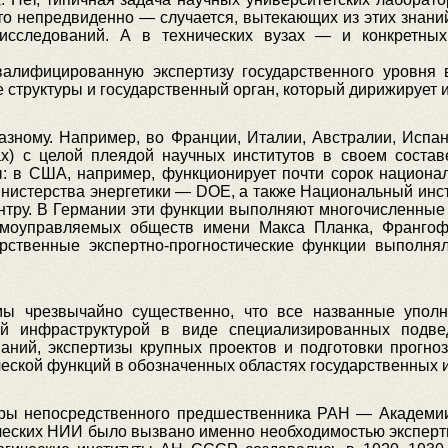
асто непредвиденно — случается, вытекающих из этих зна
исследований. А в технических вузах — и конкретных
алифицированную экспертизу государственного уровня 
структуры и государственный орган, который дирижирует и
зному. Например, во Франции, Италии, Австралии, Испан
) с целой плеядой научных институтов в своем составе
: в США, например, функционирует почти сорок национал
нистерства энергетики — DOE, а также Национальный инст
нтру. В Германии эти функции выполняют многочисленные 
амоуправляемых обществ имени Макса Планка, Франгофе
арственные экспертно-прогностические функции выполн
мы чрезвычайно существенно, что все названные уполн
й инфраструктурой в виде специализированных подве
аний, экспертизы крупных проектов и подготовки прогноз
ческой функций в обозначенных областях государственных 
уры непосредственного предшественника РАН — Академии
ических НИИ было вызвано именно необходимостью эксперт