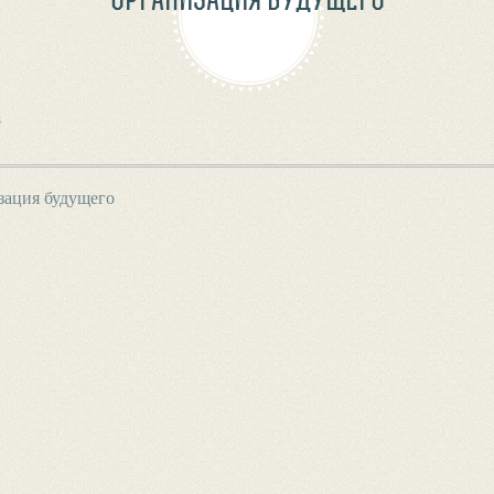
з
зация будущего