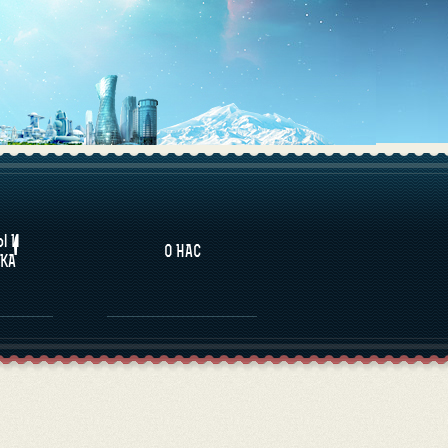
НАЛИТИКА
Ы И
О НАС
КА