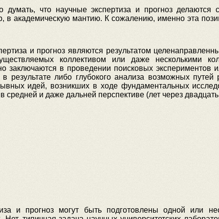
о думать, что научные экспертиза и прогноз делаются
, в академическую мантию. К сожалению, именно эта пози
пертиза и прогноз являются результатом целенаправленны
существляемых коллективом или даже несколькими ко
но заключаются в проведении поисковых экспериментов и
х в результате либо глубокого анализа возможных путе
рывных идей, возникших в ходе фундаментальных исслед
в средней и даже дальней перспективе (лет через двадцать,
тиза и прогноз могут быть подготовлены одной или не
 Нет, типичная задача научных университетских лаборато