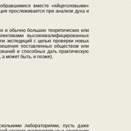
 собравшимися вместе «яйцеголовыми»
ция прослеживается при анализе духа и
х и обычно больших теоретических или
ллективами высококвалифицированных
ли экспедиций с целью проверки новых
й решения поставленных обществом или
ований и способных дать практическую
 а может быть, и позже).
сколькими лабораториями, пусть даже
рий состоит исключительно в генерации