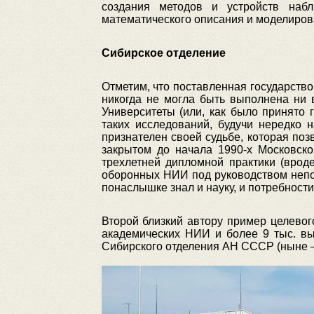
создания методов и устройств набл
математического описания и моделирова
Сибирское отделение
Отметим, что поставленная государств
никогда не могла быть выполнена ни в
Университеты (или, как было принято
таких исследований, будучи нередко
признателен своей судьбе, которая по
закрытом до начала 1990-х Московск
трехлетней дипломной практики (врод
оборонных НИИ под руководством непос
понаслышке знал и науку, и потребности
Второй близкий автору пример целевог
академических НИИ и более 9 тыс. в
Сибирского отделения АН СССР (ныне 