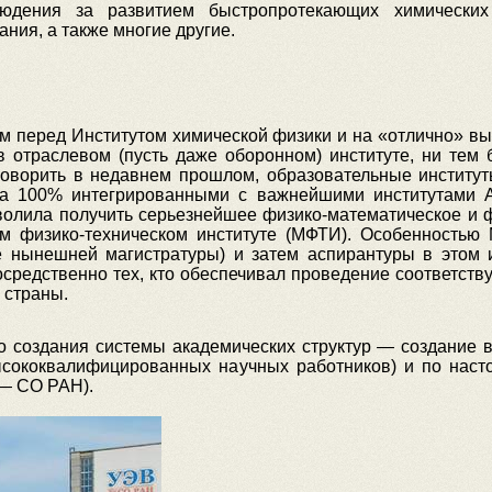
юдения за развитием быстропротекающих химических
ния, а также многие другие.
ом перед Институтом химической физики и на «отлично» в
 отраслевом (пусть даже оборонном) институте, ни тем 
 говорить в недавнем прошлом, образовательные институт
 на 100% интегрированными с важнейшими институтами 
зволила получить серьезнейшее физико-математическое и 
ом физико-техническом институте (МФТИ). Особенность
е нынешней магистратуры) и затем аспирантуры в этом
редственно тех, кто обеспечивал проведение соответств
 страны.
о создания системы академических структур — создание в 
ысококвалифицированных научных работников) и по наст
— СО РАН).