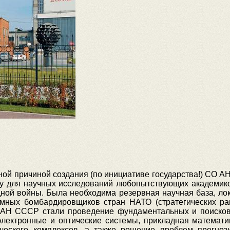
инной причиной создания (по инициативе государства!) СО 
ру для научных исследований любопытствующих академик
дной войны. Была необходима резервная научная база, ло
мных бомбардировщиков стран НАТО (стратегических рак
АН СССР стали проведение фундаментальных и поисковы
лектронные и оптические системы, прикладная математик
ического комплексов, а также решение проблем прогноз