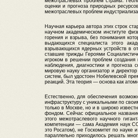
межотраслевых проблем страны. Геол
оценки и прогноза природных ресурсо
межотраслевых проблем индустриализа
Научная карьера автора этих строк с
научном академическом институте физ
горения и взрыва, без понимания кот
выдающихся специалиста этого акад
взрывающихся ядерных устройств в отр
ставшие трижды Героями Социалистиче
игроком в решении проблем создания 
наблюдения, диагностики и прогноза
мировую науку организатор и директор
систем, был удостоен Нобелевской пр
реакций. Эта теория — основа как атомн
Естественно, для обеспечения возмож
инфраструктуру с уникальными по свои
только в Москве, но и в широко извес
фондом. Сейчас официальное название
этого межотраслевого научного гиган
компетенции — сама Академия наук СС
это Росатом), не Госкомитет по науке
параллельно приходилось решать мно