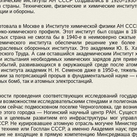
огические институты АН СССР создавались в 1920–1930
в страны. Технические, физические и химические институ
ции и обороны.
тартовала в Москве в Институте химической физики АН 
ико-химического профиля. Этот институт был создан в 1
орых страна не смогла бы в 1940-е в неимоверно сжатые
емического института обеспечили решение уже боле
аслевых оборонных институтах. Это академики Ю. Б. Хар
ского Труда. А сам оставшийся академическим Институт 
и испытания необходимых химических зарядов для приве
 событий, развивающихся в окружающей среде после ато
 института академик Н. Н. Семенов даже в 1950-е, тяже
емии за потрясающий прорыв в фундаментальной науке — 
ых бомб, так и атомных электростанций.
ности проведения соответствующих исследований государ
м возможностям исследовательскими стендами и полигонам
тном сейчас подмосковном поселке Черноголовка, где возн
 этого городка — Ногинский научный центр РАН. Существ
та и целевым развитием его инфраструктуры мог управ
СР. Не курировавшее атомную отрасль могучее Министер
 и технике или Госплан СССР, а именно Академия наук; пр
гие не входящие в прямую компетенцию Минсредмаша ф