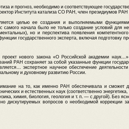
тиза и прогноз, необходимо и соответствующее государств
ектор Института катализа СО РАН, член президиумов РАН
еляется целью ее создания и выполняемыми функциям
 с самого начала было не только создание условий для 
ментальных), но и перспектива появления компетентного
ункции государственного эксперта, включая подготовку пр
 проект нового закона «О Российской академии наук…» 
ний РАН сохраняет за собой указанные функции государев
вляется… экспертное научное обеспечение деятельности 
иальному и духовному развитию России.
имание на то, как именно РАН обеспечивала и сможет 
ехнических и естественных наук (соответственно энергетика
изика, химия, биология, геология и т. п. — с другой). Без я
о дискутируемых вопросов о необходимой коррекции за