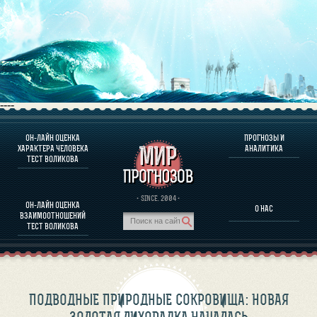
----
ОН-ЛАЙН ОЦЕНКА
ПРОГНОЗЫ И
О ПРОГРАММЕ
ХАРАКТЕРА ЧЕЛОВЕКА
АНАЛИТИКА
ТЕСТ ВОЛИКОВА
ОЦЕНКА ХАРАКТЕРA ЧЕЛОВЕКА
ОЦЕНКА ХАРАКТЕРА ВЫДАЮЩИХСЯ ЛИЧНОСТЕЙ
О ПРОГРАММЕ
· SINCE. 2004 ·
ОН-ЛАЙН ОЦЕНКА
О НАС
ТЕСТ НА СОВМЕСТИМОСТЬ ВОЛИКОВА
ВЗАИМООТНОШЕНИЙ
ПРОГНОЗЫ И АНАЛИТИКА
ТЕСТ ВОЛИКОВА
ПОДВОДНЫЕ ПРИРОДНЫЕ СОКРОВИЩА: НОВАЯ