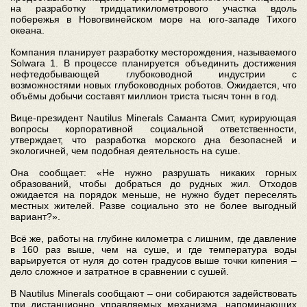
на разработку тридцатикилометрового участка вдоль
побережья в Новогвинейском море на юго-западе Тихого
океана.
Компания планирует разработку месторождения, называемого
Solwara 1. В процессе планируется объединить достижения
нефтедобывающей глубоководной индустрии с
возможностями новых глубоководных роботов. Ожидается, что
объёмы добычи составят миллион триста тысяч тонн в год.
Вице-президент Nautilus Minerals Саманта Смит, курирующая
вопросы корпоративной социальной ответственности,
утверждает, что разработка морского дна безопасней и
экологичней, чем подобная деятельность на суше.
Она сообщает: «Не нужно разрушать никаких горных
образований, чтобы добраться до рудных жил. Отходов
ожидается на порядок меньше, не нужно будет переселять
местных жителей. Разве социально это не более выгодный
вариант?».
Всё же, работы на глубине километра с лишним, где давление
в 160 раз выше, чем на суше, и где температура воды
варьируется от нуля до сотен градусов выше точки кипения –
дело сложное и затратное в сравнении с сушей.
В Nautilus Minerals сообщают – они собираются задействовать
три дистанционно управляемых механизма, напоминающих