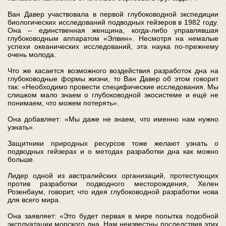
Ван Давер участвовала в первой глубоководной экспедиции
биологических исследований подводных гейзеров в 1982 году.
Она – единственная женщина, когда-либо управлявшая
глубоководным аппаратом «Элвин». Несмотря на немалые
успехи океанических исследований, эта наука по-прежнему
очень молода.
Что же касается возможного воздействия разработок дна на
глубоководные формы жизни, то Ван Давер об этом говорит
так: «Необходимо провести специфические исследования. Мы
слишком мало знаем о глубоководной экосистеме и ещё не
понимаем, что можем потерять».
Она добавляет: «Мы даже не знаем, что именно нам нужно
узнать».
Защитники природных ресурсов тоже желают узнать о
подводных гейзерах и о методах разработки дна как можно
больше.
Лидер одной из австралийских организаций, протестующих
против разработки подводного месторождения, Хелен
Розенбаум, говорит, что идея глубоководной разработки нова
для всего мира.
Она заявляет: «Это будет первая в мире попытка подобной
эксплуатации морского дна. Нам неизвестны последствия этих