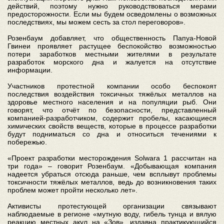
действий, поэтому нужно руководствоваться мерами
предосторожности. Если мы будем осведомлены о возможных
последствиях, мы можем сесть за стол переговоров».
Розенбаум добавляет, что общественность Папуа-Новой
Гвинеи проявляет растущее беспокойство возможностью
потери заработков местными жителями в результате
разработок морского дна и жалуется на отсутствие
информации.
Участников протестной компании особо беспокоят
последствия воздействия токсичных тяжёлых металлов на
здоровье местного населения и на популяции рыб. Они
говорят, что отчёт по безопасности, представленный
компанией-разработчиком, содержит пробелы, касающиеся
химических свойств веществ, которые в процессе разработки
будут подниматься со дна и относиться течениями к
побережью.
«Проект разработки месторождения Solwara 1 рассчитан на
три года» – говорит Розенбаум. «Добывающая компания
надеется убраться отсюда раньше, чем всплывут проблемы
токсичности тяжёлых металлов, ведь до возникновения таких
проблем может пройти несколько лет».
Активисты протестующей организации связывают
наблюдаемые в регионе «мутную воду, гибель тунца и вялую
реакцию местных акул на «Зов», издавна практикующийся