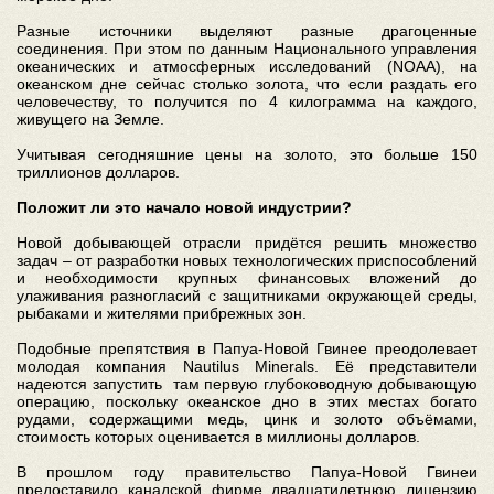
Разные источники выделяют разные драгоценные
соединения. При этом по данным Национального управления
океанических и атмосферных исследований (NOAA), на
океанском дне сейчас столько золота, что если раздать его
человечеству, то получится по 4 килограмма на каждого,
живущего на Земле.
Учитывая сегодняшние цены на золото, это больше 150
триллионов долларов.
Положит ли это начало новой индустрии?
Новой добывающей отрасли придётся решить множество
задач – от разработки новых технологических приспособлений
и необходимости крупных финансовых вложений до
улаживания разногласий с защитниками окружающей среды,
рыбаками и жителями прибрежных зон.
Подобные препятствия в Папуа-Новой Гвинее преодолевает
молодая компания Nautilus Minerals. Её представители
надеются запустить там первую глубоководную добывающую
операцию, поскольку океанское дно в этих местах богато
рудами, содержащими медь, цинк и золото объёмами,
стоимость которых оценивается в миллионы долларов.
В прошлом году правительство Папуа-Новой Гвинеи
предоставило канадской фирме двадцатилетнюю лицензию