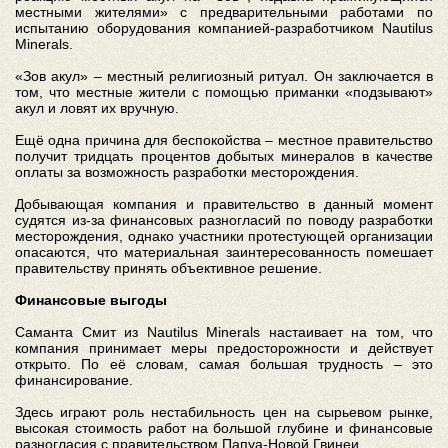
местными жителями» с предварительными работами по
испытанию оборудования компанией-разработчиком Nautilus
Minerals.
«Зов акул» – местный религиозный ритуал. Он заключается в
том, что местные жители с помощью приманки «подзывают»
акул и ловят их вручную.
Ещё одна причина для беспокойства – местное правительство
получит тридцать процентов добытых минералов в качестве
оплаты за возможность разработки месторождения.
Добывающая компания и правительство в данный момент
судятся из-за финансовых разногласий по поводу разработки
месторождения, однако участники протестующей организации
опасаются, что материальная заинтересованность помешает
правительству принять объективное решение.
Финансовые выгоды
Саманта Смит из Nautilus Minerals настаивает на том, что
компания принимает меры предосторожности и действует
открыто. По её словам, самая большая трудность – это
финансирование.
Здесь играют роль нестабильность цен на сырьевом рынке,
высокая стоимость работ на большой глубине и финансовые
разногласия с правительством Папуа-Новой Гвинеи.