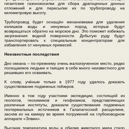
гигантские газонокосилки для сбора драгоценных донных
отложений и для пересылки их по трубопроводу на
километровую высоту.
Трубопровод будет оснащён механизмами для удаления
излишков воды и ненужных пород, которые будут
возвращаться обратно на морское дно. Это поможет избежать
загрязнения водной поверхности. Добытую руду будут
транспортировать к специальным концентраторам для
избавления от ненужных примесей.
Неизвестные последствия
Дно океана – по-прежнему очень малоизученное место, редко
посещаемое людьми и таящее в себе много неизвестного для
решивших его осваивать.
К слову, учёным только в 1977 году удалось доказать
существование подземных гейзеров.
Именно в том году участники экспедиции, состоящей из
геологов, геохимиков и геофизиков, представляющих
различные институты, доказали существование подземных
геотермальных источников в Галапагосской расщелине,
засняв их на камеру во время погружений на глубоководном
аппарате «Элвин».
Высокая температура воды и обилие животного мира стало