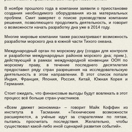
В ноябре прошлого года в компании заявили о приостановке
создания необходимого оборудования из-за материальных
проблем. Смит заверяет о поиске руководством компании
решения, позволяющего продолжить деятельность, и говорит
о возможности начать разработку дна уже в 2014 году.
Многие мировые компании также рассматривают возможность
разработки морского дна в южной части Тихого океана.
Международный орган по морскому дну (создан для контроля
и разработки международных районов морского дна; прим.),
действующий в рамках международной конвенции ООН по
морскому праву, в течение последнего десятилетия
предоставил ряду стран разрешения на исследовательскую
деятельность в этом направлении. В этот список попали
Индия, Франция, Япония, Россия, Китай, Южная Корея и
Германия.
Стоит ожидать, что финансовые выгоды будут вовлекать в этот
процесс всё больше стран-участников.
«Всем движет экономика» – говорит Майк Коффин из
института в Тасмании. «Технические возможности
расширяются, а учёные идут за старателями по пятам,
пытаясь просчитать последствия. Желательно, чтобы
существовал какой-либо иной сценарий развития событий».