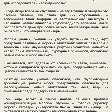
для исследователей неожиданностью.
«Кода люди впервые спустились на эту глубину и увидели это
своими глазами, это стало для них откровением» –
вспоминает Майк Коффин из австралийского института в
Тасмании. «Иллюминаторы глубоководного аппарата могли
расплавиться даже при более низкой температуре воды, чем
была у той, что извергали гейзеры».
Взорам учёных, ожидавших увидеть пустынный ландшафт,
предстали различные морские обитатели: улитки размером с
теннисный мяч, двухметровые рифтии (гигантские кольчатые
черви; прим. mixednews.ru), пурпурные осьминоги, абсолютно
белые крабы и морские скаты.
Оказывается, что вдалеке от солнечного света, минералы,
которые собираются добывать со дна, поддерживают жизнь
целого семейства живых существ.
Поэтому многие учёные опасаются, что глубоководные
добывающие работы могут представлять опасность для
малоизученных живых обитателей тех мест, ведь их
привычная среда подвергнется изменениям.
«Мы ещё только в самом начале решения проблем
коммерциализации морских глубин» – говорит директор
морской кафедры университета Дьюка Синди ван Давер. «И
пытаемся как можно отчётливей обрисовать круг задач».