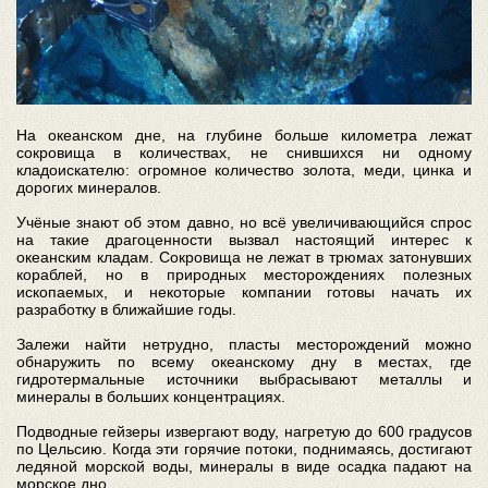
На океанском дне, на глубине больше километра лежат
сокровища в количествах, не снившихся ни одному
кладоискателю: огромное количество золота, меди, цинка и
дорогих минералов.
Учёные знают об этом давно, но всё увеличивающийся спрос
на такие драгоценности вызвал настоящий интерес к
океанским кладам. Сокровища не лежат в трюмах затонувших
кораблей, но в природных месторождениях полезных
ископаемых, и некоторые компании готовы начать их
разработку в ближайшие годы.
Залежи найти нетрудно, пласты месторождений можно
обнаружить по всему океанскому дну в местах, где
гидротермальные источники выбрасывают металлы и
минералы в больших концентрациях.
Подводные гейзеры извергают воду, нагретую до 600 градусов
по Цельсию. Когда эти горячие потоки, поднимаясь, достигают
ледяной морской воды, минералы в виде осадка падают на
морское дно.