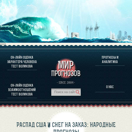
----
ОН-ЛАЙН ОЦЕНКА
ПРОГНОЗЫ И
О ПРОГРАММЕ
ХАРАКТЕРА ЧЕЛОВЕКА
АНАЛИТИКА
ТЕСТ ВОЛИКОВА
ОЦЕНКА ХАРАКТЕРA ЧЕЛОВЕКА
ОЦЕНКА ХАРАКТЕРА ВЫДАЮЩИХСЯ ЛИЧНОСТЕЙ
О ПРОГРАММЕ
· SINCE. 2004 ·
ОН-ЛАЙН ОЦЕНКА
О НАС
ТЕСТ НА СОВМЕСТИМОСТЬ ВОЛИКОВА
ВЗАИМООТНОШЕНИЙ
ПРОГНОЗЫ И АНАЛИТИКА
ТЕСТ ВОЛИКОВА
РАСПАД США И СНЕГ НА ЗАКАЗ: НАРОДНЫЕ