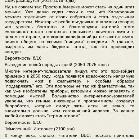
США распадутся (2012-2015 годы)
Ну, не совсем так. Просто в Америке может стать на один штат
меньше. Уже давно ходят слухи о том, что Калифорния
мечтает отделиться от своих собратьев и стать отдельным
государством. Некоторые особо въедливые аналитики говорят,
что уровень богатства и благополучия жителей этого
солнечного штата настолько превышает качество жизни в
целом по стране, что вскоре калифорнийцы не захотят иметь
ничего общего со своими "нищими" соседями. А главное,
выделять им часть бюджета штата, как это происходит
сегодня.
Вероятность: 8/10
Выведение новой породы людей (2050-2075 годы)
Многие интернет-пользователи пишут, что это произойдет
примерно в 2050 году, когда появится возможность напрямую
подключать мозг к компьютеру и особым образом
"подзаряжать" его. Эти прогнозы не так уж фантастичны, так
как уже изобретены приборы, которыми можно управлять с
помощью мыслей. Большинство интернет-пользователей
уверены, что генные инженеры и программисты создадут
биороботов, которые смогут жить если не вечно, то
значительно дольше, чем сегодняшний человек. За деньги
любой сможет стать "терминатором".
Вероятность: 9/10
"Мысленный" Интернет (2100 год)
К концу века, считают читатели BBC, послать приятелю