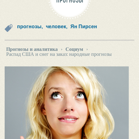
ПРОГНОЗЫ
прогнозы,
человек,
Ян Пирсен
Прогнозы и аналитика
›
Социум
›
Распад США и снег на заказ: народные прогнозы