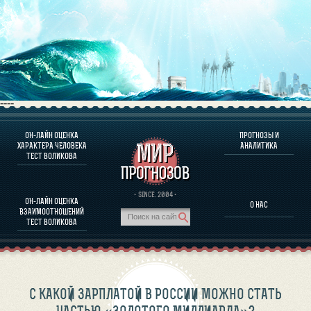
----
ОН-ЛАЙН ОЦЕНКА
ПРОГНОЗЫ И
О ПРОГРАММЕ
ХАРАКТЕРА ЧЕЛОВЕКА
АНАЛИТИКА
ТЕСТ ВОЛИКОВА
ОЦЕНКА ХАРАКТЕРA ЧЕЛОВЕКА
ОЦЕНКА ХАРАКТЕРА ВЫДАЮЩИХСЯ ЛИЧНОСТЕЙ
О ПРОГРАММЕ
· SINCE. 2004 ·
ОН-ЛАЙН ОЦЕНКА
О НАС
ТЕСТ НА СОВМЕСТИМОСТЬ ВОЛИКОВА
ВЗАИМООТНОШЕНИЙ
ПРОГНОЗЫ И АНАЛИТИКА
ТЕСТ ВОЛИКОВА
С КАКОЙ ЗАРПЛАТОЙ В РОССИИ МОЖНО СТАТЬ