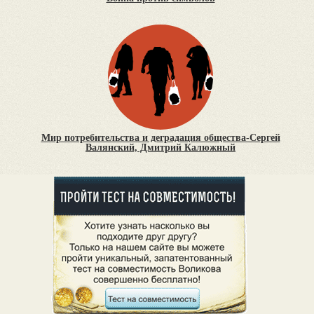
Мир потребительства и деградация общества-Сергей
Валянский, Дмитрий Калюжный