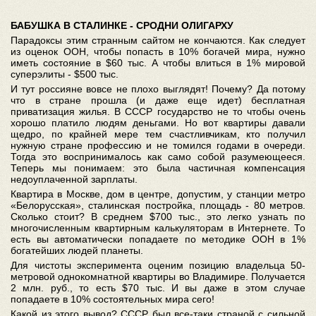
БАБУШКА В СТАЛИНКЕ - СРОДНИ ОЛИГАРХУ
Парадоксы этим странным сайтом не кончаются. Как следует
из оценок ООН, чтобы попасть в 10% богачей мира, нужно
иметь состояние в $60 тыс. А чтобы влиться в 1% мировой
суперэлиты - $500 тыс.
И тут россияне вовсе не плохо выглядят! Почему? Да потому
что в стране прошла (и даже еще идет) бесплатная
приватизация жилья. В СССР государство не то чтобы очень
хорошо платило людям деньгами. Но вот квартиры давали
щедро, по крайней мере тем счастливчикам, кто получил
нужную стране профессию и не томился годами в очереди.
Тогда это воспринималось как само собой разумеющееся.
Теперь мы понимаем: это была частичная компенсация
недоуплаченной зарплаты.
Квартира в Москве, дом в центре, допустим, у станции метро
«Белорусская», сталинская постройка, площадь - 80 метров.
Сколько стоит? В среднем $700 тыс., это легко узнать по
многочисленным квартирным калькуляторам в Интернете. То
есть вы автоматически попадаете по методике ООН в 1%
богатейших людей планеты.
Для чистоты эксперимента оценим позицию владельца 50-
метровой однокомнатной квартиры во Владимире. Получается
2 млн. руб., то есть $70 тыс. И вы даже в этом случае
попадаете в 10% состоятельных мира сего!
Какой из этого вывод? СССР был все-таки страной с сильной