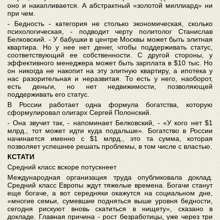
оно и накапливается. А абстрактный «золотой миллиард» ни
при чем.
- Бедность - категория не столько экономическая, сколько
психологическая, - подводит черту политолог Станислав
Белковский. - У бабушки в центре Москвы может быть элитная
квартира. Но у нее нет денег, чтобы поддерживать статус,
соответствующий ее собственности. С другой стороны, у
эффективного менеджера может быть зарплата в $10 тыс. Но
он никогда не накопит на эту элитную квартиру, а ипотека у
нас разорительная и неразвитая. То есть у него, наоборот,
есть деньги, но нет недвижимости, позволяющей
поддерживать его статус.
В России работает одна формула богатства, которую
сформулировал олигарх Сергей Полонский.
- Она звучит так, - напоминает Белковский, - «У кого нет $1
млрд., тот может идти куда подальше». Богатство в России
начинается именно с $1 млрд., это та сумма, которая
позволяет успешнее решать проблемы, в том числе с властью.
КСТАТИ
Средний класс вскоре потускнеет
Международная организация труда опубликовала доклад.
Средний класс Европы ждут тяжелые времена. Богачи станут
еще богаче, а вот середняки окажутся на социальном дне,
«многие семьи, сумевшие подняться выше уровня бедности,
сегодня рискуют вновь скатиться в нищету», сказано в
докладе. Главная причина - рост безработицы, уже через три