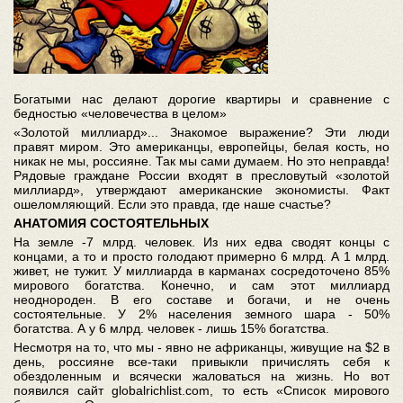
Богатыми нас делают дорогие квартиры и сравнение с
бедностью «человечества в целом»
«Золотой миллиард»... Знакомое выражение? Эти люди
правят миром. Это американцы, европейцы, белая кость, но
никак не мы, россияне. Так мы сами думаем. Но это неправда!
Рядовые граждане России входят в пресловутый «золотой
миллиард», утверждают американские экономисты. Факт
ошеломляющий. Если это правда, где наше счастье?
АНАТОМИЯ СОСТОЯТЕЛЬНЫХ
На земле -7 млрд. человек. Из них едва сводят концы с
концами, а то и просто голодают примерно 6 млрд. А 1 млрд.
живет, не тужит. У миллиарда в карманах сосредоточено 85%
мирового богатства. Конечно, и сам этот миллиард
неоднороден. В его составе и богачи, и не очень
состоятельные. У 2% населения земного шара - 50%
богатства. А у 6 млрд. человек - лишь 15% богатства.
Несмотря на то, что мы - явно не африканцы, живущие на $2 в
день, россияне все-таки привыкли причислять себя к
обездоленным и всячески жаловаться на жизнь. Но вот
появился сайт globalrichlist.com, то есть «Список мирового