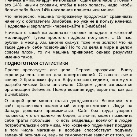
Нянечка в «миллиард» не попадает. Один миллиард от семи -
это 14%, иными словами, чтобы в него попасть, надо, чтобы
богаче тебя было 14% населения планеты или менее.
Что интересно, машина по-прежнему продолжает сравнивать
нянечку с обитателем Зимбабве, но уже не в пользу нянечки.
Недовольны зарплатой -переезжайте в Зимбабве!
Начиная с какой же зарплаты человек попадает в «золотой
миллиард»? Путем простого подбора получаем: с 15 тыс.
рублей в месяц. Хм, многие скажут: тоже мне золото! Что на
такие деньги себе позволишь? Но то ли дела в мире в целом
совсем плохи, то ли машина привирает, однако результат
именно таков.
ПОДНОГОТНАЯ СТАТИСТИКИ
Проект преследует две цели. Первая прозрачна. Внизу
страницы есть кнопка для пожертвований. С вашего счета
спишут 2 британских фунта. В фунтах счет, видимо, потому что
разработчиками были англичане. Сбором денег занимается
организация Believe.in. Пожертвования идут, вероятно, как раз
в Зимбабве.
О второй цели можно только догадываться. Вспомним, что
сайт организовал знаменитый интернет-магазин. Люди на
Западе довольно прижимистые. Сайт без труда уверяет
человека, что он далеко не беден, а значит, может позволить
себе траты побольше. То есть владельцы вселяют в людей
потребительский оптимизм. Что косвенно поднимает продажи
в том числе магазину и вообще способствует подъему
западной экономики, ведь ее самочувствие зависит от того, как