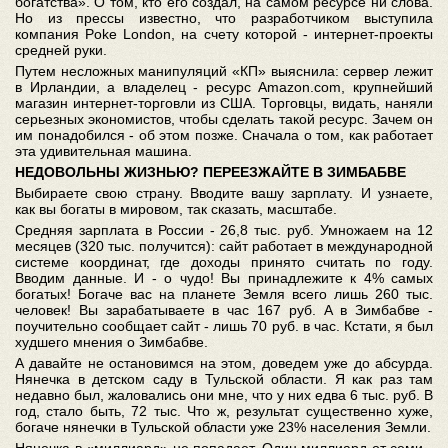
богатства». О том, кто его создал, на самом ресурсе ни слова.
Но из прессы известно, что разработчиком выступила
компания Poke London, на счету которой - интернет-проекты
средней руки.
Путем несложных манипуляций «КП» выяснила: сервер лежит
в Ирландии, а владелец - ресурс Amazon.com, крупнейший
магазин интернет-торговли из США. Торговцы, видать, наняли
серьезных экономистов, чтобы сделать такой ресурс. Зачем он
им понадобился - об этом позже. Сначала о том, как работает
эта удивительная машина.
НЕДОВОЛЬНЫ ЖИЗНЬЮ? ПЕРЕЕЗЖАЙТЕ В ЗИМБАБВЕ
Выбираете свою страну. Вводите вашу зарплату. И узнаете,
как вы богаты в мировом, так сказать, масштабе.
Средняя зарплата в России - 26,8 тыс. руб. Умножаем на 12
месяцев (320 тыс. получится): сайт работает в международной
системе координат, где доходы принято считать по году.
Вводим данные. И - о чудо! Вы принадлежите к 4% самых
богатых! Богаче вас на планете Земля всего лишь 260 тыс.
человек! Вы зарабатываете в час 167 руб. А в Зимбабве -
поучительно сообщает сайт - лишь 70 руб. в час. Кстати, я был
худшего мнения о Зимбабве.
А давайте не остановимся на этом, доведем уже до абсурда.
Нянечка в детском саду в Тульской области. Я как раз там
недавно был, жаловались они мне, что у них едва 6 тыс. руб. В
год, стало быть, 72 тыс. Что ж, результат существенно хуже,
богаче нянечки в Тульской области уже 23% населения Земли.