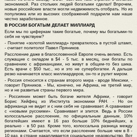
экономикой. Раз стольких людей богатыми сделал! Впрочем,
новые российские власти могли недвижимость отобрать. Но из
популизма или из высоких соображений подарили нам наше
честно заработанное.
В РОССИИ БОГАТЫМ ДЕЛАЕТ МИЛЛИАРД
Если мы по циферкам такие богатые, почему мы богатыми-то
себя не чувствуем?
- Понятие «золотой миллиард» превратилось в пустой штамп,
- считает политолог Павел Пряников.
Расслоение даже в благословенной Европе очень велико. Есть
служащие с окладом в $4 - 5 тыс. в месяц, они богаты по
сравнению с африканцами, но живут в общем-то без шика.
Есть врачи с $50 тыс., но и это не супербогатеи. А дальше
резко начинается класс миллиардеров, он-то и рулит миром.
- Россия относится к странам второго мира - вроде Мексики, -
говорит Пряников. - Мы, конечно, не Африка, не третий мир,
но и не развитые страны первого мира.
- Россиянин может быть богаче жителя Африки, - говорит
Борис Хейфец из Института экономики РАН. - Но он
африканца не видит и с ним себя не сравнивает. А сравнивает
с «новыми русскими». Сравнивает и злится. Ведь в России
колоссальное расслоение, по официальным данным, 10%
богатейших имеют в 16 раз больше 10% беднейших, а
реально - в 50 раз. Кроме того, колоссальна разница между
регионами. Считается, что если расслоение больше чем в 8 -
10 раз, в стране накапливается социальное недовольство. Вот