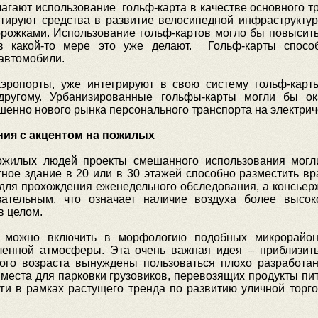
гают использование гольф-карта в качестве основного тр
стируют средства в развитие велосипедной инфраструктур
орожками. Использование гольф-картов могло бы повысит
 в какой-то мере это уже делают. Гольф-карты спосо
 автомобили.
эропорты, уже интегрируют в свою систему гольф-карт
другому. Урбанизированные гольфы-карты могли бы ок
шенно нового рынка персонального транспорта на электриче
ия с акцентом на пожилых
ожилых людей проекты смешанного использования могл
ое здание в 20 или в 30 этажей способно разместить вр
 для прохождения еженедельного обследования, а консьер
тельным, что означает наличие воздуха более высоко
в целом.
 можно включить в морфологию подобных микрорайон
ленной атмосферы. Эта очень важная идея – приблизит
ого возраста вынуждены пользоваться плохо разработа
места для парковки грузовиков, перевозящих продукты пи
уги в рамках растущего тренда по развитию уличной торг