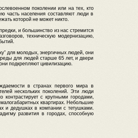
слевоенном поколении или на тех, кто
ую часть населения составляют люди в
ежать которой не может никто.
едки, и большинство из нас стремится
азговоров, техническую модернизацию,
бытий.
кку" для молодых, энергичных людей, они
реды для людей старше 65 лет, и двери
и они подкрепляют цивилизацию.
ождаемости в странах первого мира в
телей нескольких поколений. Эти люди
о контрастирует с крупными городами,
 малогабаритных квартирах. Небольшие
х и дедушках в компании с тетушками.
дигму развития в городах, способную