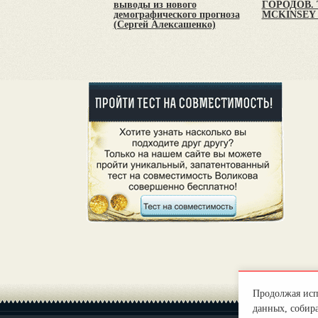
выводы из нового
ГОРОДОВ.
демографического прогноза
MCKINSEY
(Сергей Алексашенко)
Продолжая испо
данных, собира