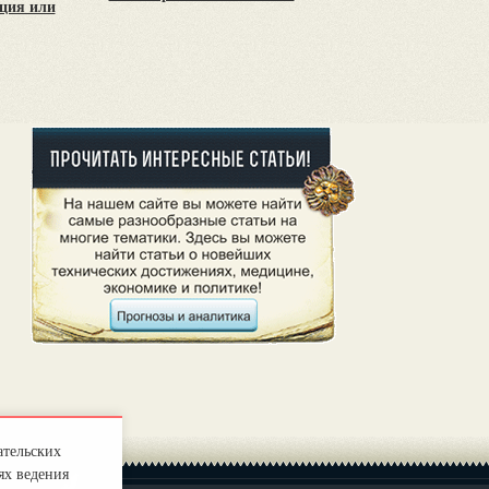
ция или
ательских
ях ведения