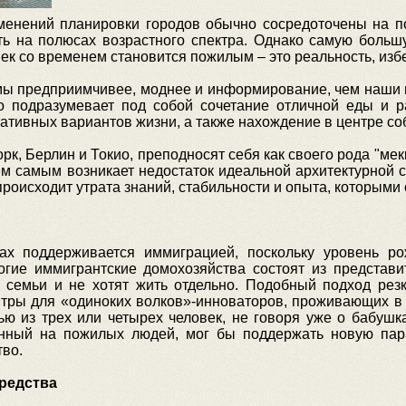
енений планировки городов обычно сосредоточены на по
сть на полюсах возрастного спектра. Однако самую больш
овек со временем становится пожилым – это реальность, изб
ы предприимчивее, моднее и информирование, чем наши пр
о подразумевает под собой сочетание отличной еды и р
ативных вариантов жизни, а также нахождение в центре со
рк, Берлин и Токио, преподносят себя как своего рода "ме
м самым возникает недостаток идеальной архитектурной с
происходит утрата знаний, стабильности и опыта, которым
вах поддерживается иммиграцией, поскольку уровень р
огие иммигрантские домохозяйства состоят из представи
 семьи и не хотят жить отдельно. Подобный подход резк
тры для «одиноких волков»-инноваторов, проживающих в
ю из трех или четырех человек, не говоря уже о бабушка
анный на пожилых людей, мог бы поддержать новую пара
тво.
редства