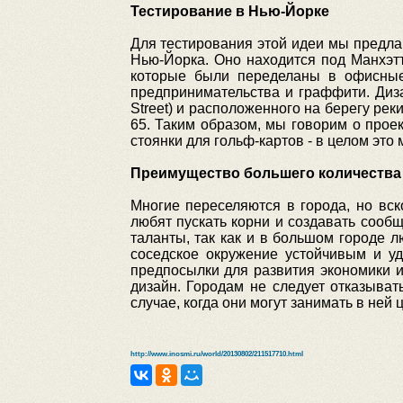
Тестирование в Нью-Йорке
Для тестирования этой идеи мы предлаг
Нью-Йорка. Оно находится под Манхэтт
которые были переделаны в офисные
предпринимательства и граффити. Диза
Street) и расположенного на берегу рек
65. Таким образом, мы говорим о прое
стоянки для гольф-картов - в целом эт
Преимущество большего количества
Многие переселяются в города, но вс
любят пускать корни и создавать сооб
таланты, так как и в большом городе 
соседское окружение устойчивым и уд
предпосылки для развития экономики 
дизайн. Городам не следует отказыват
случае, когда они могут занимать в ней 
http://www.inosmi.ru/world/20130802/211517710.html