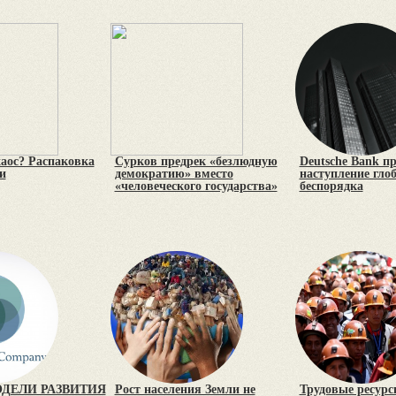
хаос? Распаковка
Сурков предрек «безлюдную
Deutsche Bank п
и
демократию» вместо
наступление гло
«человеческого государства»
беспорядка
ДЕЛИ РАЗВИТИЯ
Рост населения Земли не
Трудовые ресур