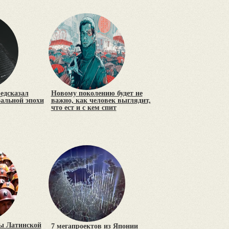
редсказал
Новому поколению будет не
бальной эпохи
важно, как человек выглядит,
что ест и с кем спит
сы Латинской
7 мегапроектов из Японии