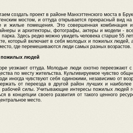
аем создать проект в районе Манхэттенского моста в Бру
енским мостом, и оттуда открывается прекрасный вид на 
 и жилые помещения. Это совершенная комбинация и
йнеры и архитекторы, фотографы, актеры и модели - все
и парка. Здесь редко можно увидеть человека старше 55 лет 
кте, который включает в себя молодых и пожилых людей, 
о место, где перемешиваются люди самых разных возрастов.
 пожилых людей
коре уезжают оттуда. Молодые люди охотно переезжают с
щества по месту жительства. Культивируемое чувство общн
люди иногда чувствуют себя одинокими, независимо от во
ержать от переезда в другой район лучших и наиболее
и рабочей силы. Учитывающие интересы пожилых людей г
ься в концепции своего развития от такого ценного ресу
центральное место.