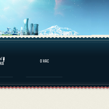
НАЛИТИКА
Ы И
О НАС
КА