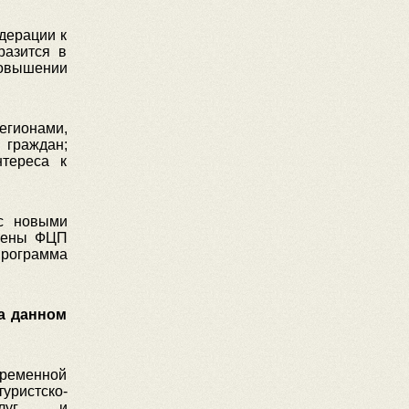
дерации к
разится в
повышении
егионами,
 граждан;
нтереса к
 с новыми
ючены ФЦП
программа
а данном
временной
стско-
услуг и