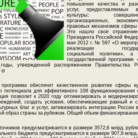
повышение качества и разн
услуг, предоставляемых
культуры; совершенст
организационных, экономи
правовых механизмов сферы 
Это нашло свое отражение
Президента Российской Федер
мая 2012 г. № 597 «О меропр
реализации государс
социальной политики», а
государственной программе 
годы, утвержденной распоряжением Правительства Р
-р
я программа обеспечит качественное развитие сферы к
о потенциала для эффективного 108 функционирования 
ция позволит к 2020 году оптимизировать и модернизиро
реждений, создать условия, обеспечивающие равный и 
ьтурных благ и услуг, активизировать интеграцию России 
ный образ страны за рубежом. Общий объем финансировани
точников предусматривается в размере 3572,6 млрд. рубл
ьного бюджета предусматривается в размере 907,9 млрд. 