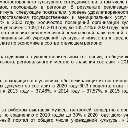
 многостороннего культурного сотрудничества, в том числе
ок, проходящих в регионах. В результате реализаци
игнуты следующие показатели: уровень удовлетворенност
едоставления государственных и муниципальных услу
0% к 2030 году; количество посещений организаций ку
т увеличен с 109,19 в 2013 году до 135,72% в 2020 году; п
у соотношения среднемесячной номинальной начисленной з
униципальных) учреждений культуры и искусства к средн
лате по экономике в соответствующем регионе;
, находящихся в удовлетворительном состоянии, в общем к
ьного, регионального и местного значения составит к 201
в, находящихся в условиях, обеспечивающих их постоянное
х документов составит в 2020 году 60,3 процента; охват 
к 2013 году – 37,46%, к 2014 году – 37,57%, к 2015 год
 за рубежом выставок музеев, гастролей концертных орг
в по сравнению с 2010 годом до 30% к 2020 году; доля у
ный портал от общего числа учреждений культуры, к 