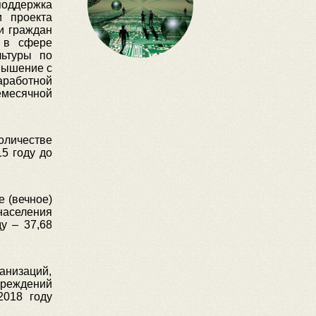
 поддержка
и проекта
и граждан
г в сфере
льтуры по
овышение с
аработной
емесячной
оличестве
5 году до
 (вечное)
населения
у – 37,68
анизаций,
чреждений
2018 году