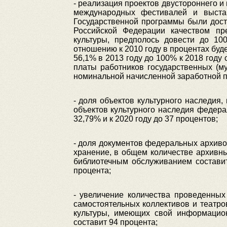
- реализация проектов двустороннего и
международных фестивалей и выстав
Государственной программы были дост
Российской Федерации качеством пр
культуры, предполось довести до 10
отношению к 2010 году в процентах буде
56,1% в 2013 году до 100% к 2018 год
платы работников государственных (м
номинальной начисленной заработной п
- доля объектов культурного наследия
объектов культурного наследия федерал
32,79% и к 2020 году до 37 процентов;
- доля документов федеральных архиво
хранение, в общем количестве архивны
библиотечным обслуживанием составит 
процента;
- увеличение количества проведенных
самостоятельных коллективов и театро
культуры, имеющих свой информацион
составит 94 процента;