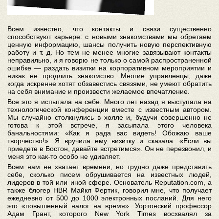
Всем известно, что контакты и связи существенно
способствуют карьере: с новыми знакомствами мы обретаем
ценную информацию, шансы получить новую перспективную
работу и т. д. Но тем не менее многие завязывают контакты
неправильно, и я говорю не только о самой распространенной
ошибке — раздать визитки на корпоративном мероприятии и
никак не продлить знакомство. Многие управленцы, даже
когда искренне хотят обзавестись связями, не умеют обратить
на себя внимание и произвести желаемое впечатление.
Все это я испытала на себе. Много лет назад я выступала на
технологической конференции вместе с известным автором.
Мы случайно столкнулись в холле и, будучи совершенно не
готова к этой встрече, я засыпала этого человека
банальностями: «Как я рада вас видеть! Обожаю ваше
творчество!». Я вручила ему визитку и сказала: «Если вы
приедете в Бостон, давайте встретимся». Он не перезвонил, и
меня это как-то особо не удивляет.
Всем нам не хватает времени, но трудно даже представить
себе, сколько писем обрушивается на известных людей,
лидеров в той или иной сфере. Основатель Reputation.com, а
также блогер HBR Майкл Фертик, говорил мне, что получает
ежедневно от 500 до 1000 электронных посланий. Для него
это «повышенный налог на время». Уортонский профессор
Адам Грант, которого New York Times восхвалял за