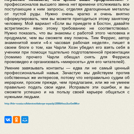
профессионалов высшего звена нет времени отслеживать все
поступающие к ним запросы, отделяя драгоценные металлы
от пустой руды. Нужно очень кратко и очень внятно
сформулировать, чем вы можете пригодиться этому занятому
человеку. Мой вариант «Если вы приедете в Бостон, давайте
встретимся» явно этому требованию не соответствовал.
Нужно показать, что вы знакомы с работой этого человека и
продумали, чем вы сможете ему помочь. Тим Феррис, автор
знаменитой книги «4-х часовая рабочая неделя», пишет в
своем блоге о том, как Чарли Хоэн убедил его взять себя в
ученики при помощи тщательно подготовленной презентации
(помимо прочего Чарли обещал снять для Ферриса
промовидео и организовать «микросеть» для его читателей).
Умение завязывать контакты — едва ли не самый ценный
профессиональный навык. Зачастую мы действуем против
собственных же интересов, потому что неправильно судим об
иерархии, просим прежде, чем предлагаем, или же не умеем
правильно подать свои идеи. Исправьте эти ошибки, и вы
сможете успешно и на пользу своей карьере общаться с
нужными людьми.
http://hbr-russia.ru/liderstvo/delovye-svyazi/p13355/#ixzz2uzGw5Mur