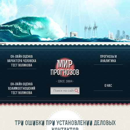
----
ОН-ЛАЙН ОЦЕНКА
ПРОГНОЗЫ И
О ПРОГРАММЕ
ХАРАКТЕРА ЧЕЛОВЕКА
АНАЛИТИКА
ТЕСТ ВОЛИКОВА
ОЦЕНКА ХАРАКТЕРA ЧЕЛОВЕКА
ОЦЕНКА ХАРАКТЕРА ВЫДАЮЩИХСЯ ЛИЧНОСТЕЙ
О ПРОГРАММЕ
· SINCE. 2004 ·
ОН-ЛАЙН ОЦЕНКА
О НАС
ТЕСТ НА СОВМЕСТИМОСТЬ ВОЛИКОВА
ВЗАИМООТНОШЕНИЙ
ПРОГНОЗЫ И АНАЛИТИКА
ТЕСТ ВОЛИКОВА
ТРИ ОШИБКИ ПРИ УСТАНОВЛЕНИИ ДЕЛОВЫХ