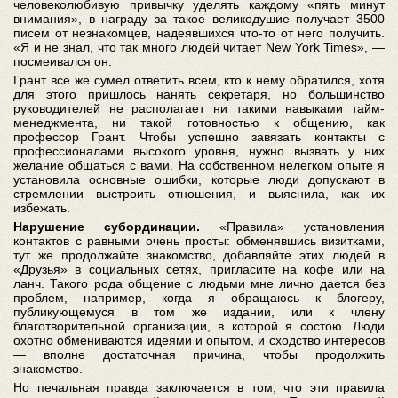
человеколюбивую привычку уделять каждому «пять минут
внимания», в награду за такое великодушие получает 3500
писем от незнакомцев, надеявшихся что-то от него получить.
«Я и не знал, что так много людей читает New York Times», —
посмеивался он.
Грант все же сумел ответить всем, кто к нему обратился, хотя
для этого пришлось нанять секретаря, но большинство
руководителей не располагает ни такими навыками тайм-
менеджмента, ни такой готовностью к общению, как
профессор Грант. Чтобы успешно завязать контакты с
профессионалами высокого уровня, нужно вызвать у них
желание общаться с вами. На собственном нелегком опыте я
установила основные ошибки, которые люди допускают в
стремлении выстроить отношения, и выяснила, как их
избежать.
Нарушение субординации.
«Правила» установления
контактов с равными очень просты: обменявшись визитками,
тут же продолжайте знакомство, добавляйте этих людей в
«Друзья» в социальных сетях, пригласите на кофе или на
ланч. Такого рода общение с людьми мне лично дается без
проблем, например, когда я обращаюсь к блогеру,
публикующемуся в том же издании, или к члену
благотворительной организации, в которой я состою. Люди
охотно обмениваются идеями и опытом, и сходство интересов
— вполне достаточная причина, чтобы продолжить
знакомство.
Но печальная правда заключается в том, что эти правила