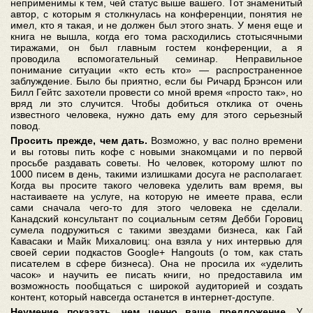
неприменимы к тем, чей статус выше вашего. Тот знаменитый
автор, с которым я столкнулась на конференции, понятия не
имел, кто я такая, и не должен был этого знать. У меня еще и
книга не вышла, когда его тома расходились стотысячными
тиражами, он был главным гостем конференции, а я
проводила вспомогательный семинар. Неправильное
понимание ситуации «кто есть кто» — распространенное
заблуждение. Было бы приятно, если бы Ричард Брэнсон или
Билл Гейтс захотели провести со мной время «просто так», но
вряд ли это случится. Чтобы добиться отклика от очень
известного человека, нужно дать ему для этого серьезный
повод.
Просить прежде, чем дать.
Возможно, у вас полно времени
и вы готовы пить кофе с новыми знакомцами и по первой
просьбе раздавать советы. Но человек, которому шлют по
1000 писем в день, такими излишками досуга не располагает.
Когда вы просите такого человека уделить вам время, вы
настаиваете на услуге, на которую не имеете права, если
сами сначала чего-то для этого человека не сделали.
Канадский консультант по социальным сетям Дебби Горовиц
сумела подружиться с такими звездами бизнеса, как Гай
Кавасаки и Майк Михаловиц: она взяла у них интервью для
своей серии подкастов Google+ Hangouts (о том, как стать
писателем в сфере бизнеса). Она не просила их «уделить
часок» и научить ее писать книги, но предоставила им
возможность пообщаться с широкой аудиторией и создать
контент, который навсегда останется в интернет-доступе.
Неумение показать, чем ценно ваше предложение.
У