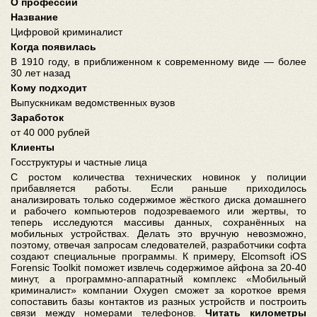
О профессии
Название
Цифровой криминалист
Когда появилась
В 1910 году, в приближенном к современному виде — более
30 лет назад
Кому подходит
Выпускникам ведомственных вузов
Заработок
от 40 000 рублей
Клиенты
Госструктуры и частные лица
С ростом количества технических новинок у полиции
прибавляется работы. Если раньше приходилось
анализировать только содержимое жёсткого диска домашнего
и рабочего компьютеров подозреваемого или жертвы, то
теперь исследуются массивы данных, сохранённых на
мобильных устройствах. Делать это вручную невозможно,
поэтому, отвечая запросам следователей, разработчики софта
создают специальные программы. К примеру, Elcomsoft iOS
Forensic Toolkit поможет извлечь содержимое айфона за 20-40
минут, а программно-аппаратный комплекс «Мобильный
криминалист» компании Oxygen сможет за короткое время
сопоставить базы контактов из разных устройств и построить
связи между номерами телефонов.
Читать километры