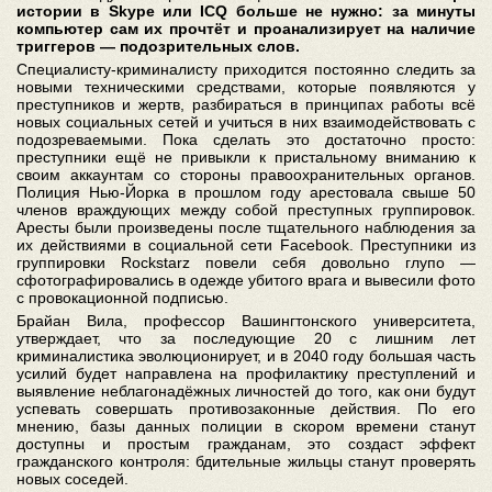
истории в Skype или ICQ больше не нужно: за минуты
компьютер сам их прочтёт и проанализирует на наличие
триггеров — подозрительных слов.
Специалисту-криминалисту приходится постоянно следить за
новыми техническими средствами, которые появляются у
преступников и жертв, разбираться в принципах работы всё
новых социальных сетей и учиться в них взаимодействовать с
подозреваемыми. Пока сделать это достаточно просто:
преступники ещё не привыкли к пристальному вниманию к
своим аккаунтам со стороны правоохранительных органов.
Полиция Нью-Йорка в прошлом году арестовала свыше 50
членов враждующих между собой преступных группировок.
Аресты были произведены после тщательного наблюдения за
их действиями в социальной сети Facebook. Преступники из
группировки Rockstarz повели себя довольно глупо —
сфотографировались в одежде убитого врага и вывесили фото
с провокационной подписью.
Брайан Вила, профессор Вашингтонского университета,
утверждает, что за последующие 20 с лишним лет
криминалистика эволюционирует, и в 2040 году большая часть
усилий будет направлена на профилактику преступлений и
выявление неблагонадёжных личностей до того, как они будут
успевать совершать противозаконные действия. По его
мнению, базы данных полиции в скором времени станут
доступны и простым гражданам, это создаст эффект
гражданского контроля: бдительные жильцы станут проверять
новых соседей.