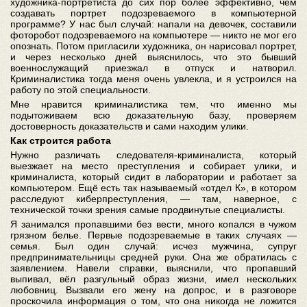
художника-портретиста до сих пор более эффективно, чем
создавать портрет подозреваемого в компьютерной
программе? У нас был случай: напали на девочек, составили
фоторобот подозреваемого на компьютере — никто не мог его
опознать. Потом пригласили художника, он нарисовал портрет,
и через несколько дней выяснилось, что это бывший
военнослужащий приезжал в отпуск и натворил.
Криминалистика тогда меня очень увлекла, и я устроился на
работу по этой специальности.
Мне нравится криминалистика тем, что именно мы
подытоживаем всю доказательную базу, проверяем
достоверность доказательств и сами находим улики.
Как строится работа
Нужно различать следователя-криминалиста, который
выезжает на место преступления и собирает улики, и
криминалиста, который сидит в лаборатории и работает за
компьютером. Ещё есть так называемый «отдел К», в котором
расследуют киберпреступления, — там, наверное, с
технической точки зрения самые продвинутые специалисты.
Я занимался пропавшими без вести, много копался в чужом
грязном белье. Первые подозреваемые в таких случаях —
семья. Был один случай: исчез мужчина, супруг
предпринимательницы средней руки. Она же обратилась с
заявлением. Навели справки, выяснили, что пропавший
выпивал, вёл разгульный образ жизни, имел нескольких
любовниц. Вызвали его жену на допрос, и в разговоре
проскочила информация о том, что она никогда не ложится