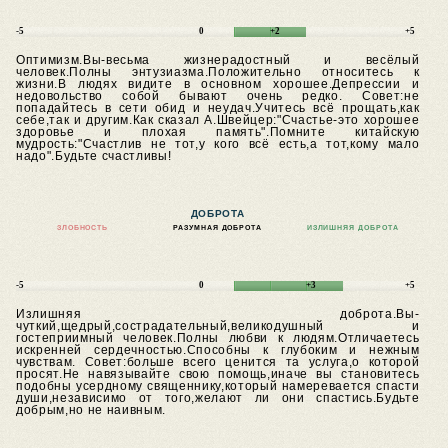
-5
0
+2
+5
Оптимизм.Вы-весьма жизнерадостный и весёлый
человек.Полны энтузиазма.Положительно относитесь к
жизни.В людях видите в основном хорошее.Депрессии и
недовольство собой бывают очень редко.
Совет:не
попадайтесь в сети обид и неудач.Учитесь всё прощать,как
себе,так и другим.Как сказал А.Швейцер:"Счастье-это хорошее
здоровье и плохая память".Помните китайскую
мудрость:"Счастлив не тот,у кого всё есть,а тот,кому мало
надо".Будьте счастливы!
ДОБРОТА
ЗЛОБНОСТЬ
РАЗУМНАЯ ДОБРОТА
ИЗЛИШНЯЯ ДОБРОТА
-5
0
+3
+5
Излишняя доброта.Вы-
чуткий,щедрый,сострадательный,великодушный и
гостеприимный человек.Полны любви к людям.Отличаетесь
искренней сердечностью.Способны к глубоким и нежным
чувствам.
Совет:больше всего ценится та услуга,о которой
просят.Не навязывайте свою помощь,иначе вы становитесь
подобны усердному священнику,который намеревается спасти
души,независимо от того,желают ли они спастись.Будьте
добрым,но не наивным.