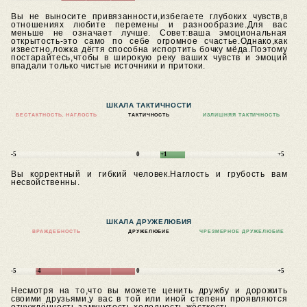
Вы не выносите привязанности,избегаете глубоких чувств,в
отношениях любите перемены и разнообразие.Для вас
меньше не означает лучше.
Совет:ваша эмоциональная
открытость-это само по себе огромное счастье.Однако,как
известно,ложка дёгтя способна испортить бочку мёда.Поэтому
постарайтесь,чтобы в широкую реку ваших чувств и эмоций
впадали только чистые источники и притоки.
ШКАЛА ТАКТИЧНОСТИ
БЕСТАКТНОСТЬ, НАГЛОСТЬ
ТАКТИЧНОСТЬ
ИЗЛИШНЯЯ ТАКТИЧНОСТЬ
-5
0
+1
+5
Вы корректный и гибкий человек.Наглость и грубость вам
несвойственны.
ШКАЛА ДРУЖЕЛЮБИЯ
ВРАЖДЕБНОСТЬ
ДРУЖЕЛЮБИЕ
ЧРЕЗМЕРНОЕ ДРУЖЕЛЮБИЕ
-5
-4
0
+5
Несмотря на то,что вы можете ценить дружбу и дорожить
своими друзьями,у вас в той или иной степени проявляются