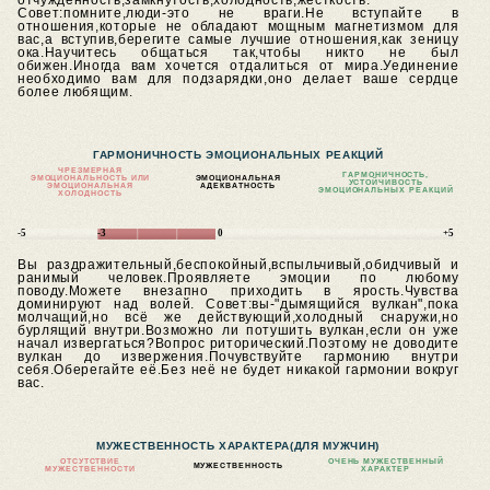
отчуждённость,замкнутость,холодность,жёсткость.
Совет:помните,люди-это не враги.Не вступайте в
отношения,которые не обладают мощным магнетизмом для
вас,а вступив,берегите самые лучшие отношения,как зеницу
ока.Научитесь общаться так,чтобы никто не был
обижен.Иногда вам хочется отдалиться от мира.Уединение
необходимо вам для подзарядки,оно делает ваше сердце
более любящим.
ГАРМОНИЧНОСТЬ ЭМОЦИОНАЛЬНЫХ РЕАКЦИЙ
ЧРЕЗМЕРНАЯ
ГАРМОНИЧНОСТЬ,
ЭМОЦИОНАЛЬНОСТЬ ИЛИ
ЭМОЦИОНАЛЬНАЯ
УСТОЙЧИВОСТЬ
ЭМОЦИОНАЛЬНАЯ
АДЕКВАТНОСТЬ
ЭМОЦИОНАЛЬНЫХ РЕАКЦИЙ
ХОЛОДНОСТЬ
-5
-3
0
+5
Вы раздражительный,беспокойный,вспыльчивый,обидчивый и
ранимый человек.Проявляете эмоции по любому
поводу.Можете внезапно приходить в ярость.Чувства
доминируют над волей.
Совет:вы-"дымящийся вулкан",пока
молчащий,но всё же действующий,холодный снаружи,но
бурлящий внутри.Возможно ли потушить вулкан,если он уже
начал извергаться?Вопрос риторический.Поэтому не доводите
вулкан до извержения.Почувствуйте гармонию внутри
себя.Оберегайте её.Без неё не будет никакой гармонии вокруг
вас.
МУЖЕСТВЕННОСТЬ ХАРАКТЕРА
(ДЛЯ МУЖЧИН)
ОТСУТСТВИЕ
ОЧЕНЬ МУЖЕСТВЕННЫЙ
МУЖЕСТВЕННОСТЬ
МУЖЕСТВЕННОСТИ
ХАРАКТЕР