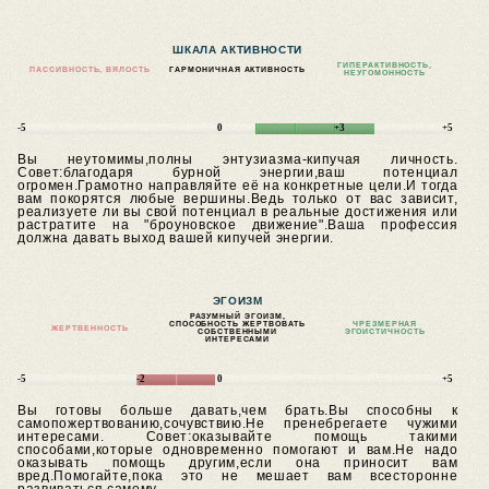
ШКАЛА АКТИВНОСТИ
ГИПЕРАКТИВНОСТЬ,
ПАССИВНОСТЬ, ВЯЛОСТЬ
ГАРМОНИЧНАЯ АКТИВНОСТЬ
НЕУГОМОННОСТЬ
-5
0
+3
+5
Вы неутомимы,полны энтузиазма-кипучая личность.
Совет:благодаря бурной энергии,ваш потенциал
огромен.Грамотно направляйте её на конкретные цели.И тогда
вам покорятся любые вершины.Ведь только от вас зависит,
реализуете ли вы свой потенциал в реальные достижения или
растратите на "броуновское движение".Ваша профессия
должна давать выход вашей кипучей энергии.
ЭГОИЗМ
РАЗУМНЫЙ ЭГОИЗМ,
СПОСОБНОСТЬ ЖЕРТВОВАТЬ
ЧРЕЗМЕРНАЯ
ЖЕРТВЕННОСТЬ
СОБСТВЕННЫМИ
ЭГОИСТИЧНОСТЬ
ИНТЕРЕСАМИ
-5
-2
0
+5
Вы готовы больше давать,чем брать.Вы способны к
самопожертвованию,сочувствию.Не пренебрегаете чужими
интересами.
Совет:оказывайте помощь такими
способами,которые одновременно помогают и вам.Не надо
оказывать помощь другим,если она приносит вам
вред.Помогайте,пока это не мешает вам всесторонне