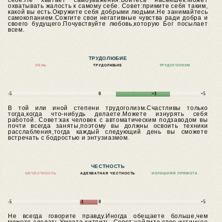
себе.Не хватает самоуважения.Боитесь насмешек.Может
охватывать жалость к самому себе.
Совет:примите себя таким,
какой вы есть.Окружите себя добрыми людьми.Не занимайтесь
самокопанием.Сожгите свои негативные чувства ради добра и
своего будущего.Почувствуйте любовь,которую Бог посылает
всем.
ТРУДОЛЮБИЕ
ЛЕНЬ
ТРУДОЛЮБИЕ
ТРУДОГОЛИЗМ
-5
0
+3
+5
В той или иной степени трудоголизм.Счастливы только
тогда,когда что-нибудь делаете.Можете изнурять себя
работой.
Совет:как человек с автоматическим подзаводом вы
почти всегда заняты,поэтому вы должны освоить техники
расслабления,тогда каждый следующий день вы сможете
встречать с бодростью и энтузиазмом.
ЧЕСТНОСТЬ
НЕЧЕСТНОСТЬ
АДЕКВАТНАЯ ЧЕСТНОСТЬ
ИЗЛИШНЯЯ ПРЯМОТА
-5
-1
0
+5
Не всегда говорите правду.Иногда обещаете больше,чем