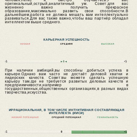
человек.Легко и быстро обучаетесь.У вас
оригинальный,острый,аналитичный ум.
Совет:для вас
жизненно важно получить прекрасное
образование,максимально развить свои способности.В
дальнейшем,работа не должна мешать вам интеллектуально
развиваться.Для вас также важно,чтобы ваш партнёр обладал
интеллектом выше среднего.
КАРЬЕРНАЯ УСПЕШНОСТЬ
НИЗКАЯ
СРЕДНЯЯ
ВЫСОКАЯ
-5
►0◄
+5
При наличии амбиций,вы способны добиться успеха в
карьере.Однако вам часто не достаёт деловой хватки и
лидерских качеств.
Совет:вы можете сделать успешную
карьеру там,где не требуется развитых деловых качеств и
предприимчивости,например в
государственных,общественных организациях,в разных видах
творчества,искусства.
ИРРАЦИОНАЛЬНАЯ, В ТОМ ЧИСЛЕ ИНТУИТИВНАЯ СОСТАВЛЯЮЩАЯ
ИНТЕЛЛЕКТА (ИИСИ)
НИЗКИЙ ПОТЕНЦИАЛ
СРЕДНИЙ ПОТЕНЦИАЛ
ГЕНИАЛЬНОСТЬ
-5
0
+5