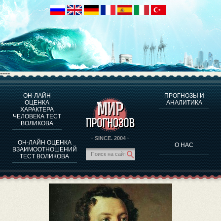
----
ОН-ЛАЙН
ПРОГНОЗЫ И
О ПРОГРАММЕ
ОЦЕНКА
АНАЛИТИКА
ХАРАКТЕРА
ОЦЕНКА ХАРАКТЕРA ЧЕЛОВЕКА
ЧЕЛОВЕКА ТЕСТ
ОЦЕНКА ХАРАКТЕРА ВЫДАЮЩИХСЯ ЛИЧНОСТЕЙ
ВОЛИКОВА
О ПРОГРАММЕ
· SINCE. 2004 ·
ОН-ЛАЙН ОЦЕНКА
О НАС
ТЕСТ НА СОВМЕСТИМОСТЬ ВОЛИКОВА
ВЗАИМООТНОШЕНИЙ
ТЕСТ ВОЛИКОВА
ПРОГНОЗЫ И АНАЛИТИКА