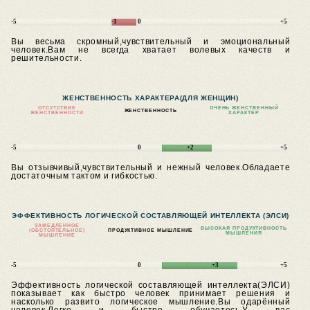
-5
-1
0
+5
Вы весьма скромный,чувствительный и эмоциональный
человек.Вам не всегда хватает волевых качеств и
решительности.
ЖЕНСТВЕННОСТЬ ХАРАКТЕРА
(ДЛЯ ЖЕНЩИН)
ОТСУТСТВИЕ
ОЧЕНЬ ЖЕНСТВЕННЫЙ
ЖЕНСТВЕННОСТЬ
ЖЕНСТВЕННОСТИ
ХАРАКТЕР
-5
0
+2
+5
Вы отзывчивый,чувствительный и нежный человек.Обладаете
достаточным тактом и гибкостью.
ЭФФЕКТИВНОСТЬ ЛОГИЧЕСКОЙ СОСТАВЛЯЮЩЕЙ ИНТЕЛЛЕКТА (ЭЛСИ)
ЗАМЕДЛЕННОЕ
ВЫСОКАЯ ПРОДУКТИВНОСТЬ
(ОБСТОЯТЕЛЬНОЕ)
ПРОДУКТИВНОЕ МЫШЛЕНИЕ
МЫШЛЕНИЯ
МЫШЛЕНИЕ
-5
0
+3
+5
Эффективность логической составляющей интеллекта(ЭЛСИ)
показывает как быстро человек принимает решения и
насколько развито логическое мышление.Вы одарённый