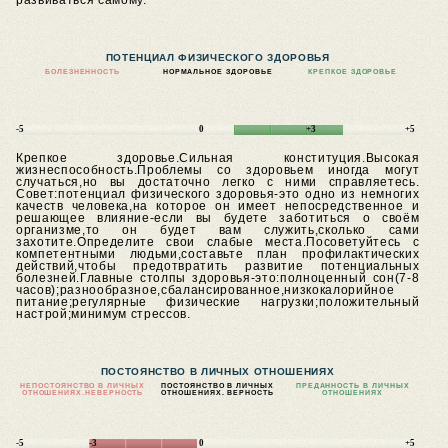
развиваться самому.
ПОТЕНЦИАЛ ФИЗИЧЕСКОГО ЗДОРОВЬЯ
БОЛЕЗНЕННОСТЬ
НОРМАЛЬНОЕ ЗДОРОВЬЕ
КРЕПКОЕ ЗДОРОВЬЕ
-5
0
+3
+5
Крепкое здоровье.Сильная конституция.Высокая
жизнеспособность.Проблемы со здоровьем иногда могут
случаться,но вы достаточно легко с ними справляетесь.
Совет:потенциал физического здоровья-это одно из немногих
качеств человека,на которое он имеет непосредственное и
решающее влияние-если вы будете заботиться о своём
организме,то он будет вам служить,сколько сами
захотите.Определите свои слабые места.Посоветуйтесь с
компетентными людьми,составьте план профилактических
действий,чтобы предотвратить развитие потенциальных
болезней.Главные столпы здоровья-это:полноценный сон(7-8
часов);разнообразное,сбалансированное,низкокалорийное
питание;регулярные физические нагрузки;положительный
настрой;минимум стрессов.
ПОСТОЯНСТВО В ЛИЧНЫХ ОТНОШЕНИЯХ
НЕПОСТОЯНСТВО В ЛИЧНЫХ
ПОСТОЯНСТВО В ЛИЧНЫХ
ПРЕДАННОСТЬ В ЛИЧНЫХ
ОТНОШЕНИЯХ.
НЕВЕРНОСТЬ
ОТНОШЕНИЯХ. ВЕРНОСТЬ
ОТНОШЕНИЯХ
-5
-3
0
+5