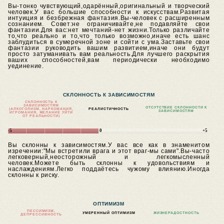
Вы-тонко чувствующий,одарённый,оригинальный и творческий
человек.У вас большие способности к искусствам.Развитая
интуиция и безбрежная фантазия.Вы-человек с расширенным
сознанием.
Совет:не ограничивайте,не подавляйте свои
фантазии.Для вас:нет мечтаний-нет жизни.Только различайте
то,что реально и то,что только возможно,иначе есть шанс
заблудиться в сумеречной зоне и сойти с ума.Заставьте свои
фантазии руководить вашим развитием,иначе они будут
просто затуманивать вам реальность.Для лучшего раскрытия
ваших способностей,вам периодически необходимо
уединение.
СКЛОННОСТЬ К ЗАВИСИМОСТЯМ
СКЛОННОСТЬ К
ЗАВИСИМОСТЯМ
ОТСУТСТВИЕ СКЛОННОСТИ К
(АЛКОГОЛИЗМ, НАРКОМАНИЯ,
РЕАЛИСТИЧНОСТЬ
ЗАВИСИМОСТЯМ
ИГРОМАНИЯ, ЖЕЛАНИЕ УЙТИ
ОТ РЕАЛЬНОСТИ)
-5
0
+5
Вы склонны к зависимостям.У вас все как в знаменитом
изречении:"Мы встретили врага и этот враг-мы сами".Вы-часто
легковерный,неосторожный и легкомысленный
человек.Можете быть склонны к удовольствиям и
наслаждениям.Легко поддаётесь чужому влиянию.Иногда
склонны к риску.
ОПТИМИЗМ
ПЕССИМИЗМ,
УМЕРЕННЫЙ ОПТИМИЗМ
ЖИЗНЕРАДОСТНОСТЬ
ДЕПРЕССИВНОСТЬ