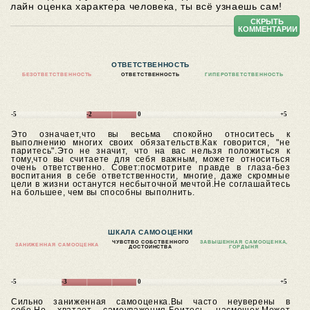
лайн оценка характера человека, ты всё узнаешь сам!
СКРЫТЬ
КОММЕНТАРИИ
ОТВЕТСТВЕННОСТЬ
БЕЗОТВЕТСТВЕННОСТЬ
ОТВЕТСТВЕННОСТЬ
ГИПЕРОТВЕТСТВЕННОСТЬ
-5
-2
0
+5
Это означает,что вы весьма спокойно относитесь к
выполнению многих своих обязательств.Как говорится, "не
паритесь".Это не значит, что на вас нельзя положиться к
тому,что вы считаете для себя важным, можете относиться
очень ответственно.
Совет:посмотрите правде в глаза-без
воспитания в себе ответственности, многие, даже скромные
цели в жизни останутся несбыточной мечтой.Не соглашайтесь
на большее, чем вы способны выполнить.
ШКАЛА САМООЦЕНКИ
ЧУВСТВО СОБСТВЕННОГО
ЗАВЫШЕННАЯ САМООЦЕНКА,
ЗАНИЖЕННАЯ САМООЦЕНКА
ДОСТОИНСТВА
ГОРДЫНЯ
-5
-3
0
+5
Сильно заниженная самооценка.Вы часто неуверены в