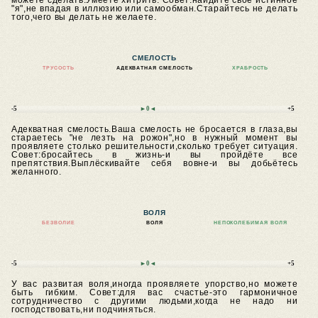
можете сделать.Умеете хитрить.
Совет:найдите свое истинное
"я",не впадая в иллюзию или самообман.Старайтесь не делать
того,чего вы делать не желаете.
СМЕЛОСТЬ
ТРУСОСТЬ
АДЕКВАТНАЯ СМЕЛОСТЬ
ХРАБРОСТЬ
-5
►0◄
+5
Адекватная смелость.Ваша смелость не бросается в глаза,вы
стараетесь "не лезть на рожон",но в нужный момент вы
проявляете столько решительности,сколько требует ситуация.
Совет:бросайтесь в жизнь-и вы пройдёте все
препятствия.Выплёскивайте себя вовне-и вы добьётесь
желанного.
ВОЛЯ
БЕЗВОЛИЕ
ВОЛЯ
НЕПОКОЛЕБИМАЯ ВОЛЯ
-5
►0◄
+5
У вас развитая воля,иногда проявляете упорство,но можете
быть гибким.
Совет:для вас счастье-это гармоничное
сотрудничество с другими людьми,когда не надо ни
господствовать,ни подчиняться.