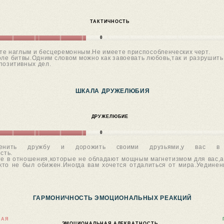
ТАКТИЧНОСТЬ
0
ете наглым и бесцеремонным.Не имеете приспособленческих черт.
ле битвы.Одним словом можно как завоевать любовь,так и разрушить
позитивных дел.
ШКАЛА ДРУЖЕЛЮБИЯ
ДРУЖЕЛЮБИЕ
0
нить дружбу и дорожить своими друзьями,у вас в
сть.
те в отношения,которые не обладают мощным магнетизмом для вас,а
икто не был обижен.Иногда вам хочется отдалиться от мира.Уедине
ГАРМОНИЧНОСТЬ ЭМОЦИОНАЛЬНЫХ РЕАКЦИЙ
НАЯ
ЭМОЦИОНАЛЬНАЯ АДЕКВАТНОСТЬ