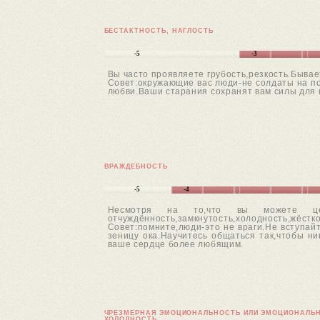
БЕСТАКТНОСТЬ, НАГЛОСТЬ
-5
-3
Вы часто проявляете грубость,резкость.Быва
Совет:окружающие вас люди-не солдаты на по
любви.Ваши старания сохранят вам силы для 
ВРАЖДЕБНОСТЬ
-5
-4
Несмотря на то,что вы можете це
отчуждённость,замкнутость,холодность,жёстко
Совет:помните,люди-это не враги.Не вступай
зеницу ока.Научитесь общаться так,чтобы н
ваше сердце более любящим.
ЧРЕЗМЕРНАЯ ЭМОЦИОНАЛЬНОСТЬ ИЛИ ЭМОЦИОНАЛЬ
ХОЛОДНОСТЬ