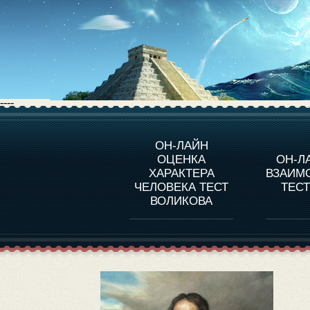
----
О ПРОГРАММЕ
О 
ОН-ЛАЙН
ОЦЕНКА
ОН-Л
ОЦЕНКА ХАРАКТЕРA
ЧЕЛОВЕКА
СОВ
ХАРАКТЕРА
ВЗАИМ
В
ЧЕЛОВЕКА ТЕСТ
ТЕС
ОЦЕНКА ХАРАКТЕРА
ВЫДАЮЩИХСЯ
ВОЛИКОВА
ЛИЧНОСТЕЙ