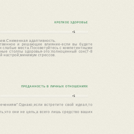
КРЕПКОЕ ЗДОРОВЬЕ
+5
ьем.Сниженная адаптивность.
дственное и решающее влияние-если вы будете
вои слабые места.Посоветуйтесь с компетентными
вные столпы здоровья-это:полноценный сон(7-8
й настрой;минимум стрессов.
ПРЕДАННОСТЬ В ЛИЧНЫХ ОТНОШЕНИЯХ
+5
лечениям".Однако,если встретите свой идеал,то
ь,что они не цель,а всего лишь средство ваших