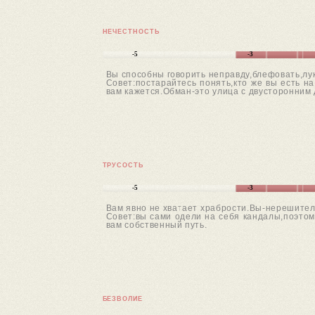
НЕЧЕСТНОСТЬ
-5
-3
Вы способны говорить неправду,блефовать,лу
Совет:постарайтесь понять,кто же вы есть на
вам кажется.Обман-это улица с двусторонним д
ТРУСОСТЬ
-5
-3
Вам явно не хватает храбрости.Вы-нерешител
Совет:вы сами одели на себя кандалы,поэтом
вам собственный путь.
БЕЗВОЛИЕ