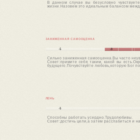
В данном случае вы безусловно чувствуете
жизни.Назовем это идеальным балансом между
ЗАНИЖЕННАЯ САМООЦЕНКА
-5
-3
Сильно заниженная самооценка.Вы часто неув
Совет:примите себя таким, какой вы есть.О
будущего.Почувствуйте любовь,которую Бог п
ЛЕНЬ
-5
Способны работать усердно.Трудолюбивы.
Совет:достичь цели,а затем расслабиться и н