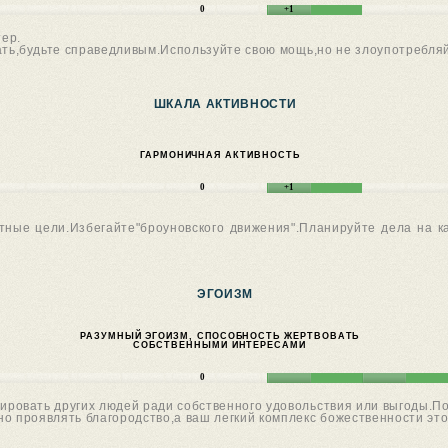
0
+1
тер.
ать,будьте справедливым.Используйте свою мощь,но не злоупотребля
ШКАЛА АКТИВНОСТИ
ГАРМОНИЧНАЯ АКТИВНОСТЬ
0
+1
тные цели.Избегайте"броуновского движения".Планируйте дела на к
ЭГОИЗМ
РАЗУМНЫЙ ЭГОИЗМ, СПОСОБНОСТЬ ЖЕРТВОВАТЬ
СОБСТВЕННЫМИ ИНТЕРЕСАМИ
0
ировать других людей ради собственного удовольствия или выгоды.П
но проявлять благородство,а ваш легкий комплекс божественности эт