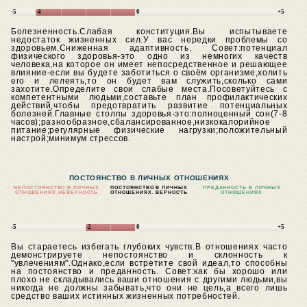
-5
-4
0
+5
Болезненность.Слабая конституция.Вы испытываете
недостаток жизненных сил.У вас нередки проблемы со
здоровьем.Сниженная адаптивность.
Совет:потенциал
физического здоровья-это одно из немногих качеств
человека,на которое он имеет непосредственное и решающее
влияние-если вы будете заботиться о своём организме,холить
его и лелеять,то он будет вам служить,сколько сами
захотите.Определите свои слабые места.Посоветуйтесь с
компетентными людьми,составьте план профилактических
действий,чтобы предотвратить развитие потенциальных
болезней.Главные столпы здоровья-это:полноценный сон(7-8
часов);разнообразное,сбалансированное,низкокалорийное
питание;регулярные физические нагрузки;положительный
настрой;минимум стрессов.
ПОСТОЯНСТВО В ЛИЧНЫХ ОТНОШЕНИЯХ
НЕПОСТОЯНСТВО В ЛИЧНЫХ
ПОСТОЯНСТВО В ЛИЧНЫХ
ПРЕДАННОСТЬ В ЛИЧНЫХ
ОТНОШЕНИЯХ.
НЕВЕРНОСТЬ
ОТНОШЕНИЯХ. ВЕРНОСТЬ
ОТНОШЕНИЯХ
-5
-2
0
+5
Вы стараетесь избегать глубоких чувств.В отношениях часто
демонстрируете непостоянство и склонность к
"увлечениям".Однако,если встретите свой идеал,то способны
на постоянство и преданность.
Совет:как бы хорошо или
плохо не складывались ваши отношения с другими людьми,вы
никогда не должны забывать,что они не цель,а всего лишь
средство ваших истинных жизненных потребностей.