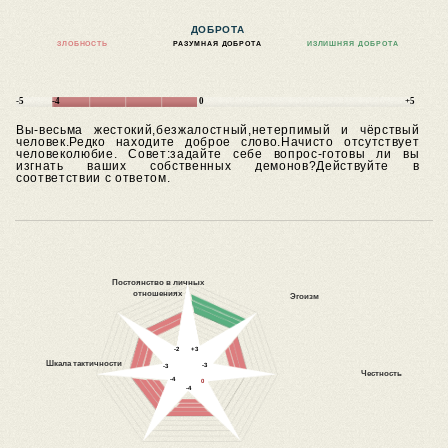
ДОБРОТА
ЗЛОБНОСТЬ
РАЗУМНАЯ ДОБРОТА
ИЗЛИШНЯЯ ДОБРОТА
-5
-4
0
+5
Вы-весьма жестокий,безжалостный,нетерпимый и чёрствый
человек.Редко находите доброе слово.Начисто отсутствует
человеколюбие.
Совет:задайте себе вопрос-готовы ли вы
изгнать ваших собственных демонов?Действуйте в
соответствии с ответом.