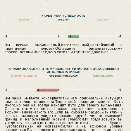
КАРЬЕРНАЯ УСПЕШНОСТЬ
НИЗКАЯ
СРЕДНЯЯ
ВЫСОКАЯ
-5
0
+1
+5
Вы весьма амбициозный,ответственный,настойчивый и
практичный человек.Обладаете организаторскими
способностями.Знаете,чего хотите и как этого добиться.
ИРРАЦИОНАЛЬНАЯ, В ТОМ ЧИСЛЕ ИНТУИТИВНАЯ СОСТАВЛЯЮЩАЯ
ИНТЕЛЛЕКТА (ИИСИ)
НИЗКИЙ ПОТЕНЦИАЛ
СРЕДНИЙ ПОТЕНЦИАЛ
ГЕНИАЛЬНОСТЬ
-5
-2
0
+5
Вы чаще бываете консервативны,чем оригинальны.Интуиция
недостаточно проявлена.Творческой энергии может быть
много,но она не всегда находит пути для своего выражения.
Совет:в каком-то смысле ваше подсознание заключено в
тюрьму человеческого эго.Если вы сможете раздобыть ключ и
открыть замок,то увидите совсем другой мир,не имеющий
границ и наполненный новым смыслом.И тогда,всё,что вы
увидите,услышите,потрогаете,понюхаете,вы будете
чувствовать,как на осязаемом,так и на эфирном уровне
восприятия.Вы сможете воспринимать не отдельную