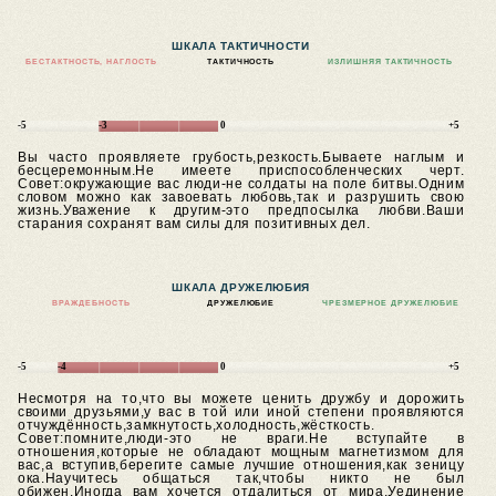
ШКАЛА ТАКТИЧНОСТИ
БЕСТАКТНОСТЬ, НАГЛОСТЬ
ТАКТИЧНОСТЬ
ИЗЛИШНЯЯ ТАКТИЧНОСТЬ
-5
-3
0
+5
Вы часто проявляете грубость,резкость.Бываете наглым и
бесцеремонным.Не имеете приспособленческих черт.
Совет:окружающие вас люди-не солдаты на поле битвы.Одним
словом можно как завоевать любовь,так и разрушить свою
жизнь.Уважение к другим-это предпосылка любви.Ваши
старания сохранят вам силы для позитивных дел.
ШКАЛА ДРУЖЕЛЮБИЯ
ВРАЖДЕБНОСТЬ
ДРУЖЕЛЮБИЕ
ЧРЕЗМЕРНОЕ ДРУЖЕЛЮБИЕ
-5
-4
0
+5
Несмотря на то,что вы можете ценить дружбу и дорожить
своими друзьями,у вас в той или иной степени проявляются
отчуждённость,замкнутость,холодность,жёсткость.
Совет:помните,люди-это не враги.Не вступайте в
отношения,которые не обладают мощным магнетизмом для
вас,а вступив,берегите самые лучшие отношения,как зеницу
ока.Научитесь общаться так,чтобы никто не был
обижен.Иногда вам хочется отдалиться от мира.Уединение