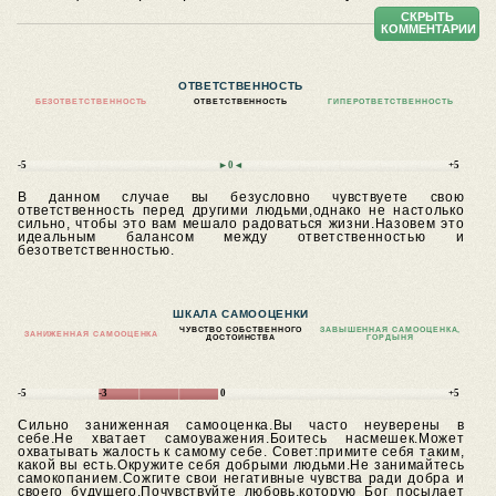
СКРЫТЬ
КОММЕНТАРИИ
ОТВЕТСТВЕННОСТЬ
БЕЗОТВЕТСТВЕННОСТЬ
ОТВЕТСТВЕННОСТЬ
ГИПЕРОТВЕТСТВЕННОСТЬ
-5
►0◄
+5
В данном случае вы безусловно чувствуете свою
ответственность перед другими людьми,однако не настолько
сильно, чтобы это вам мешало радоваться жизни.Назовем это
идеальным балансом между ответственностью и
безответственностью.
ШКАЛА САМООЦЕНКИ
ЧУВСТВО СОБСТВЕННОГО
ЗАВЫШЕННАЯ САМООЦЕНКА,
ЗАНИЖЕННАЯ САМООЦЕНКА
ДОСТОИНСТВА
ГОРДЫНЯ
-5
-3
0
+5
Сильно заниженная самооценка.Вы часто неуверены в
себе.Не хватает самоуважения.Боитесь насмешек.Может
охватывать жалость к самому себе.
Совет:примите себя таким,
какой вы есть.Окружите себя добрыми людьми.Не занимайтесь
самокопанием.Сожгите свои негативные чувства ради добра и
своего будущего.Почувствуйте любовь,которую Бог посылает