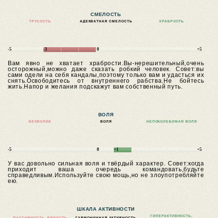
СМЕЛОСТЬ
ТРУСОСТЬ
АДЕКВАТНАЯ СМЕЛОСТЬ
ХРАБРОСТЬ
-5
-3
0
+5
Вам явно не хватает храбрости.Вы-нерешительный,очень
осторожный,можно даже сказать робкий человек.
Совет:вы
сами одели на себя кандалы,поэтому только вам и удасться их
снять.Освободитесь от внутреннего рабства.Не бойтесь
жить.Напор и желания подскажут вам собственный путь.
ВОЛЯ
БЕЗВОЛИЕ
ВОЛЯ
НЕПОКОЛЕБИМАЯ ВОЛЯ
-5
0
+1
+5
У вас довольно сильная воля и твёрдый характер.
Совет:когда
приходит ваша очередь командовать,будьте
справедливым.Используйте свою мощь,но не злоупотребляйте
ею.
ШКАЛА АКТИВНОСТИ
ГИПЕРАКТИВНОСТЬ,
ПАССИВНОСТЬ, ВЯЛОСТЬ
ГАРМОНИЧНАЯ АКТИВНОСТЬ