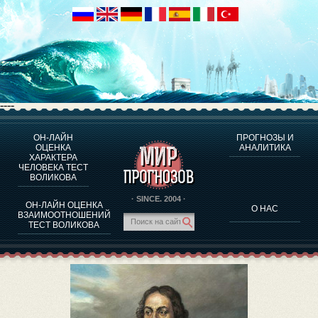
----
ОН-ЛАЙН
ПРОГНОЗЫ И
О ПРОГРАММЕ
ОЦЕНКА
АНАЛИТИКА
ХАРАКТЕРА
ОЦЕНКА ХАРАКТЕРA ЧЕЛОВЕКА
ЧЕЛОВЕКА ТЕСТ
ОЦЕНКА ХАРАКТЕРА ВЫДАЮЩИХСЯ ЛИЧНОСТЕЙ
ВОЛИКОВА
О ПРОГРАММЕ
· SINCE. 2004 ·
ОН-ЛАЙН ОЦЕНКА
О НАС
ТЕСТ НА СОВМЕСТИМОСТЬ ВОЛИКОВА
ВЗАИМООТНОШЕНИЙ
ТЕСТ ВОЛИКОВА
ПРОГНОЗЫ И АНАЛИТИКА