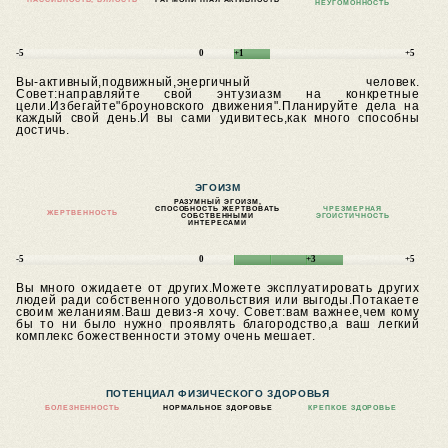
НЕУГОМОННОСТЬ
-5
0
+1
+5
Вы-активный,подвижный,энергичный человек.
Совет:направляйте свой энтузиазм на конкретные
цели.Избегайте"броуновского движения".Планируйте дела на
каждый свой день.И вы сами удивитесь,как много способны
достичь.
ЭГОИЗМ
РАЗУМНЫЙ ЭГОИЗМ,
СПОСОБНОСТЬ ЖЕРТВОВАТЬ
ЧРЕЗМЕРНАЯ
ЖЕРТВЕННОСТЬ
СОБСТВЕННЫМИ
ЭГОИСТИЧНОСТЬ
ИНТЕРЕСАМИ
-5
0
+3
+5
Вы много ожидаете от других.Можете эксплуатировать других
людей ради собственного удовольствия или выгоды.Потакаете
своим желаниям.Ваш девиз-я хочу.
Совет:вам важнее,чем кому
бы то ни было нужно проявлять благородство,а ваш легкий
комплекс божественности этому очень мешает.
ПОТЕНЦИАЛ ФИЗИЧЕСКОГО ЗДОРОВЬЯ
БОЛЕЗНЕННОСТЬ
НОРМАЛЬНОЕ ЗДОРОВЬЕ
КРЕПКОЕ ЗДОРОВЬЕ