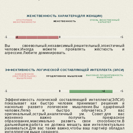
ЖЕНСТВЕННОСТЬ ХАРАКТЕРА
(ДЛЯ ЖЕНЩИН)
ОТСУТСТВИЕ
ОЧЕНЬ ЖЕНСТВЕННЫЙ
ЖЕНСТВЕННОСТЬ
ЖЕНСТВЕННОСТИ
ХАРАКТЕР
-5
-4
0
+5
Вы своевольный,независимый,решительный,эгоистичный
человек.Иногда можете проявлять жёсткость и
агрессию.Любите доминировать.
ЭФФЕКТИВНОСТЬ ЛОГИЧЕСКОЙ СОСТАВЛЯЮЩЕЙ ИНТЕЛЛЕКТА (ЭЛСИ)
ЗАМЕДЛЕННОЕ
ВЫСОКАЯ ПРОДУКТИВНОСТЬ
(ОБСТОЯТЕЛЬНОЕ)
ПРОДУКТИВНОЕ МЫШЛЕНИЕ
МЫШЛЕНИЯ
МЫШЛЕНИЕ
-5
0
+4
+5
Эффективность логической составляющей интеллекта(ЭЛСИ)
показывает как быстро человек принимает решения и
насколько развито логическое мышление.Вы одарённый
человек.Легко и быстро обучаетесь.У вас
оригинальный,острый,аналитичный ум.
Совет:для вас
жизненно важно получить прекрасное
образование,максимально развить свои способности.В
дальнейшем,работа не должна мешать вам интеллектуально
развиваться.Для вас также важно,чтобы ваш партнёр обладал
интеллектом выше среднего.