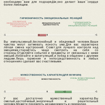
необходимо вам для подзарядки,оно делает ваше сердце
более любящим.
ГАРМОНИЧНОСТЬ ЭМОЦИОНАЛЬНЫХ РЕАКЦИЙ
ЧРЕЗМЕРНАЯ
ГАРМОНИЧНОСТЬ,
ЭМОЦИОНАЛЬНОСТЬ ИЛИ
ЭМОЦИОНАЛЬНАЯ
УСТОЙЧИВОСТЬ
ЭМОЦИОНАЛЬНАЯ
АДЕКВАТНОСТЬ
ЭМОЦИОНАЛЬНЫХ РЕАКЦИЙ
ХОЛОДНОСТЬ
-5
-1
0
+5
Вы импульсивный,беспокойный и обидчивый человек.Ваши
чувства могут затмевать ясность ума.Для вас характерна
лёгкая смена настроений.
Совет:для лучшего контроля над
эмоциями,старайтесь чаще смотреть на себя со
стороны.Отделяйте события и предметы от связанных с ними
эмоций.Избегайте и капитуляций,и побед в общении с другими
людьми.Лишь гармония и непосредственность в любых
отношениях сделают вас счастливыми.
МУЖЕСТВЕННОСТЬ ХАРАКТЕРА
(ДЛЯ МУЖЧИН)
ОТСУТСТВИЕ
ОЧЕНЬ МУЖЕСТВЕННЫЙ
МУЖЕСТВЕННОСТЬ
МУЖЕСТВЕННОСТИ
ХАРАКТЕР
-5
0
+2
+5
У вас достаточно мужественный характер.Вы
смелый,настойчивый,энергичный и решительный
человек.Можете проявлять независимость и своеволие.