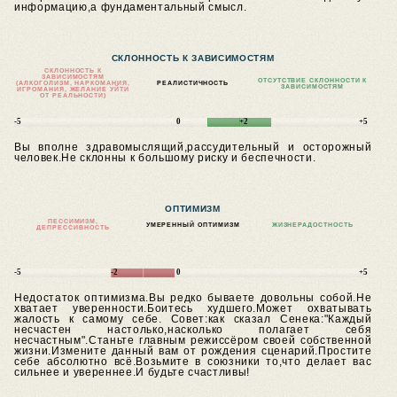
информацию,а фундаментальный смысл.
СКЛОННОСТЬ К ЗАВИСИМОСТЯМ
СКЛОННОСТЬ К
ЗАВИСИМОСТЯМ
ОТСУТСТВИЕ СКЛОННОСТИ К
(АЛКОГОЛИЗМ, НАРКОМАНИЯ,
РЕАЛИСТИЧНОСТЬ
ЗАВИСИМОСТЯМ
ИГРОМАНИЯ, ЖЕЛАНИЕ УЙТИ
ОТ РЕАЛЬНОСТИ)
-5
0
+2
+5
Вы вполне здравомыслящий,рассудительный и осторожный
человек.Не склонны к большому риску и беспечности.
ОПТИМИЗМ
ПЕССИМИЗМ,
УМЕРЕННЫЙ ОПТИМИЗМ
ЖИЗНЕРАДОСТНОСТЬ
ДЕПРЕССИВНОСТЬ
-5
-2
0
+5
Недостаток оптимизма.Вы редко бываете довольны собой.Не
хватает уверенности.Боитесь худшего.Может охватывать
жалость к самому себе.
Совет:как сказал Сенека:"Каждый
несчастен настолько,насколько полагает себя
несчастным".Станьте главным режиссёром своей собственной
жизни.Измените данный вам от рождения сценарий.Простите
себе абсолютно всё.Возьмите в союзники то,что делает вас
сильнее и увереннее.И будьте счастливы!