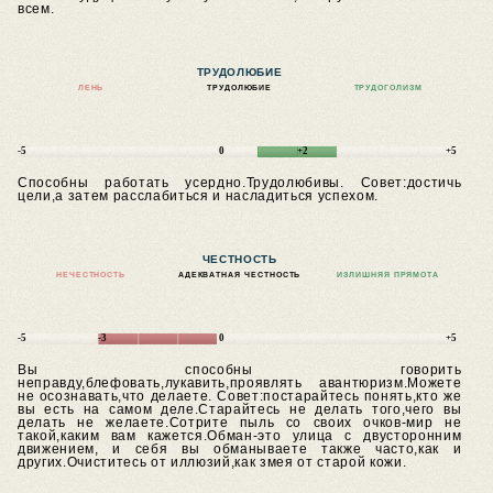
всем.
ТРУДОЛЮБИЕ
ЛЕНЬ
ТРУДОЛЮБИЕ
ТРУДОГОЛИЗМ
-5
0
+2
+5
Способны работать усердно.Трудолюбивы.
Совет:достичь
цели,а затем расслабиться и насладиться успехом.
ЧЕСТНОСТЬ
НЕЧЕСТНОСТЬ
АДЕКВАТНАЯ ЧЕСТНОСТЬ
ИЗЛИШНЯЯ ПРЯМОТА
-5
-3
0
+5
Вы способны говорить
неправду,блефовать,лукавить,проявлять авантюризм.Можете
не осознавать,что делаете.
Совет:постарайтесь понять,кто же
вы есть на самом деле.Старайтесь не делать того,чего вы
делать не желаете.Сотрите пыль со своих очков-мир не
такой,каким вам кажется.Обман-это улица с двусторонним
движением, и себя вы обманываете также часто,как и
других.Очиститесь от иллюзий,как змея от старой кожи.