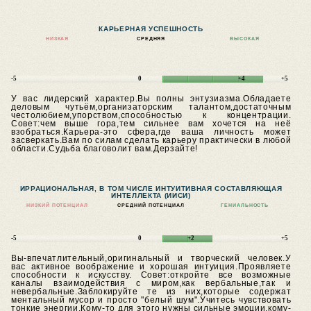
КАРЬЕРНАЯ УСПЕШНОСТЬ
НИЗКАЯ
СРЕДНЯЯ
ВЫСОКАЯ
-5
0
+4
+5
У вас лидерский характер.Вы полны энтузиазма.Обладаете
деловым чутьём,организаторским талантом,достаточным
честолюбием,упорством,способностью к концентрации.
Совет:чем выше гора,тем сильнее вам хочется на неё
взобраться.Карьера-это сфера,где ваша личность может
засверкать.Вам по силам сделать карьеру практически в любой
области.Судьба благоволит вам.Дерзайте!
ИРРАЦИОНАЛЬНАЯ, В ТОМ ЧИСЛЕ ИНТУИТИВНАЯ СОСТАВЛЯЮЩАЯ
ИНТЕЛЛЕКТА (ИИСИ)
НИЗКИЙ ПОТЕНЦИАЛ
СРЕДНИЙ ПОТЕНЦИАЛ
ГЕНИАЛЬНОСТЬ
-5
0
+2
+5
Вы-впечатлительный,оригинальный и творческий человек.У
вас активное воображение и хорошая интуиция.Проявляете
способности к искусству.
Совет:откройте все возможные
каналы взаимодействия с миром,как вербальные,так и
невербальные.Заблокируйте те из них,которые содержат
ментальный мусор и просто "белый шум".Учитесь чувствовать
тонкие энергии.Кому-то для этого нужны сильные эмоции,кому-