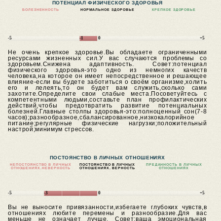
ПОТЕНЦИАЛ ФИЗИЧЕСКОГО ЗДОРОВЬЯ
БОЛЕЗНЕННОСТЬ
НОРМАЛЬНОЕ ЗДОРОВЬЕ
КРЕПКОЕ ЗДОРОВЬЕ
-5
-1
0
+5
Не очень крепкое здоровье.Вы обладаете ограниченными
ресурсами жизненных сил.У вас случаются проблемы со
здоровьем.Снижена адаптивность.
Совет:потенциал
физического здоровья-это одно из немногих качеств
человека,на которое он имеет непосредственное и решающее
влияние-если вы будете заботиться о своём организме,холить
его и лелеять,то он будет вам служить,сколько сами
захотите.Определите свои слабые места.Посоветуйтесь с
компетентными людьми,составьте план профилактических
действий,чтобы предотвратить развитие потенциальных
болезней.Главные столпы здоровья-это:полноценный сон(7-8
часов);разнообразное,сбалансированное,низкокалорийное
питание;регулярные физические нагрузки;положительный
настрой;минимум стрессов.
ПОСТОЯНСТВО В ЛИЧНЫХ ОТНОШЕНИЯХ
НЕПОСТОЯНСТВО В ЛИЧНЫХ
ПОСТОЯНСТВО В ЛИЧНЫХ
ПРЕДАННОСТЬ В ЛИЧНЫХ
ОТНОШЕНИЯХ.
НЕВЕРНОСТЬ
ОТНОШЕНИЯХ. ВЕРНОСТЬ
ОТНОШЕНИЯХ
-5
-3
0
+5
Вы не выносите привязанности,избегаете глубоких чувств,в
отношениях любите перемены и разнообразие.Для вас
меньше не означает лучше.
Совет:ваша эмоциональная