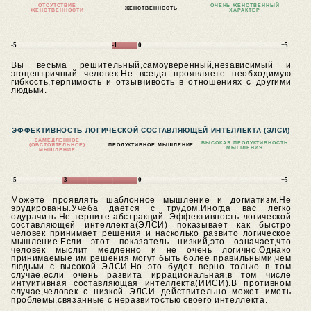
ОТСУТСТВИЕ
ОЧЕНЬ ЖЕНСТВЕННЫЙ
ЖЕНСТВЕННОСТЬ
ЖЕНСТВЕННОСТИ
ХАРАКТЕР
-5
-1
0
+5
Вы весьма решительный,самоуверенный,независимый и
эгоцентричный человек.Не всегда проявляете необходимую
гибкость,терпимость и отзывчивость в отношениях с другими
людьми.
ЭФФЕКТИВНОСТЬ ЛОГИЧЕСКОЙ СОСТАВЛЯЮЩЕЙ ИНТЕЛЛЕКТА (ЭЛСИ)
ЗАМЕДЛЕННОЕ
ВЫСОКАЯ ПРОДУКТИВНОСТЬ
(ОБСТОЯТЕЛЬНОЕ)
ПРОДУКТИВНОЕ МЫШЛЕНИЕ
МЫШЛЕНИЯ
МЫШЛЕНИЕ
-5
-3
0
+5
Можете проявлять шаблонное мышление и догматизм.Не
эрудированы.Учёба даётся с трудом.Иногда вас легко
одурачить.Не терпите абстракций. Эффективность логической
составляющей интеллекта(ЭЛСИ) показывает как быстро
человек принимает решения и насколько развито логическое
мышление.Если этот показатель низкий,это означает,что
человек мыслит медленно и не очень логично.Однако
принимаемые им решения могут быть более правильными,чем
людьми с высокой ЭЛСИ.Но это будет верно только в том
случае,если очень развита иррациональная,в том числе
интуитивная составляющая интеллекта(ИИСИ).В противном
случае,человек с низкой ЭЛСИ действительно может иметь
проблемы,связанные с неразвитостью своего интеллекта.