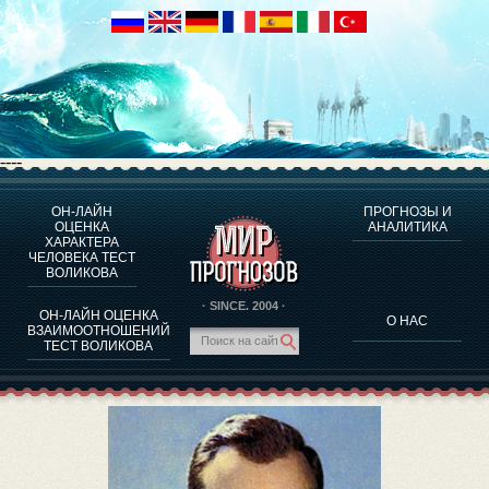
----
ОН-ЛАЙН
ПРОГНОЗЫ И
О ПРОГРАММЕ
ОЦЕНКА
АНАЛИТИКА
ХАРАКТЕРА
ОЦЕНКА ХАРАКТЕРA ЧЕЛОВЕКА
ЧЕЛОВЕКА ТЕСТ
ОЦЕНКА ХАРАКТЕРА ВЫДАЮЩИХСЯ ЛИЧНОСТЕЙ
ВОЛИКОВА
О ПРОГРАММЕ
· SINCE. 2004 ·
ОН-ЛАЙН ОЦЕНКА
О НАС
ТЕСТ НА СОВМЕСТИМОСТЬ ВОЛИКОВА
ВЗАИМООТНОШЕНИЙ
ТЕСТ ВОЛИКОВА
ПРОГНОЗЫ И АНАЛИТИКА