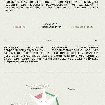
иллюзии,как бы правдоподобны и красивы они не были.Это
позволит вам избежать разочарований от фантазий и
несбыточных желаний,а также сохранить доверие других
людей.
ДОБРОТА
ЗЛОБНОСТЬ
РАЗУМНАЯ ДОБРОТА
ИЗЛИШНЯЯ ДОБРОТА
-5
►0◄
+5
Разумная дорота.Вы наделены определённым
добродушием,сочувствием и терпимостью,однако всё это
зависит от вашей мотивации в каждом конкретном случае.В
некоторых ситуациях вы можете вести себя не очень гуманно.
Совет:вам нужно постичь истинный смысл сострадания.Будьте
добрым,но не наивным.