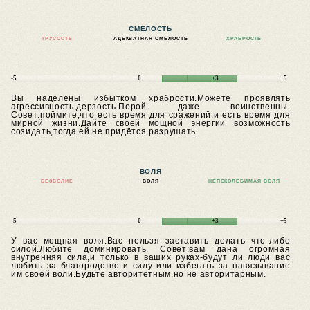
СМЕЛОСТЬ
ТРУСОСТЬ
АДЕКВАТНАЯ СМЕЛОСТЬ
ХРАБРОСТЬ
-5
0
+3
+5
Вы наделены избытком храбрости.Можете проявлять
агрессивность,дерзость.Порой даже воинственны.
Совет:поймите,что есть время для сражений,и есть время для
мирной жизни.Дайте своей мощной энергии возможность
созидать,тогда ей не придётся разрушать.
ВОЛЯ
БЕЗВОЛИЕ
ВОЛЯ
НЕПОКОЛЕБИМАЯ ВОЛЯ
-5
0
+3
+5
У вас мощная воля.Вас нельзя заставить делать что-либо
силой.Любите доминировать.
Совет:вам дана огромная
внутренняя сила,и только в ваших руках-будут ли люди вас
любить за благородство и силу или избегать за навязывание
им своей воли.Будьте авторитетным,но не авторитарным.