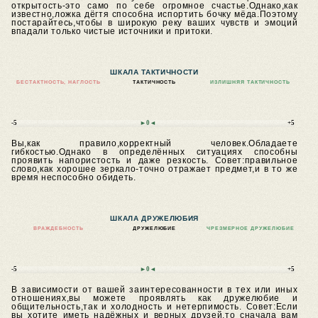
открытость-это само по себе огромное счастье.Однако,как
известно,ложка дёгтя способна испортить бочку мёда.Поэтому
постарайтесь,чтобы в широкую реку ваших чувств и эмоций
впадали только чистые источники и притоки.
ШКАЛА ТАКТИЧНОСТИ
БЕСТАКТНОСТЬ, НАГЛОСТЬ
ТАКТИЧНОСТЬ
ИЗЛИШНЯЯ ТАКТИЧНОСТЬ
-5
►0◄
+5
Вы,как правило,корректный человек.Обладаете
гибкостью.Однако в определённых ситуациях способны
проявить напористость и даже резкость.
Совет:правильное
слово,как хорошее зеркало-точно отражает предмет,и в то же
время неспособно обидеть.
ШКАЛА ДРУЖЕЛЮБИЯ
ВРАЖДЕБНОСТЬ
ДРУЖЕЛЮБИЕ
ЧРЕЗМЕРНОЕ ДРУЖЕЛЮБИЕ
-5
►0◄
+5
В зависимости от вашей заинтересованности в тех или иных
отношениях,вы можете проявлять как дружелюбие и
общительность,так и холодность и нетерпимость.
Совет:Если
вы хотите иметь надёжных и верных друзей,то сначала вам