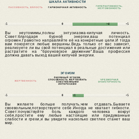
ШКАЛА АКТИВНОСТИ
ГИПЕРАКТИВНОСТЬ,
ПАССИВНОСТЬ, ВЯЛОСТЬ
ГАРМОНИЧНАЯ АКТИВНОСТЬ
НЕУГОМОННОСТЬ
-5
0
+4
+5
Вы неутомимы,полны энтузиазма-кипучая личность.
Совет:благодаря бурной энергии,ваш потенциал
огромен.Грамотно направляйте её на конкретные цели.И тогда
вам покорятся любые вершины.Ведь только от вас зависит,
реализуете ли вы свой потенциал в реальные достижения или
растратите на "броуновское движение".Ваша профессия
должна давать выход вашей кипучей энергии.
ЭГОИЗМ
РАЗУМНЫЙ ЭГОИЗМ,
СПОСОБНОСТЬ ЖЕРТВОВАТЬ
ЧРЕЗМЕРНАЯ
ЖЕРТВЕННОСТЬ
СОБСТВЕННЫМИ
ЭГОИСТИЧНОСТЬ
ИНТЕРЕСАМИ
-5
0
+1
+5
Вы желаете больше получать,чем отдавать.Бываете
своевольным,потворствуете себе.Иногда не хватает гибкости.
Совет:почувствуйте боль каждого человека вокруг
себя,простите ему любые настоящие или придуманные
слабости и грехи,и вы увидите насколько светлее станет ваш
мир.