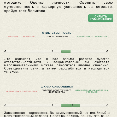
методике Оценке личности. Оценить свою
мужественность и карьерную успешность вы сможете,
пройдя тест Воликова.
СКРЫТЬ
КОММЕНТАРИИ
ОТВЕТСТВЕННОСТЬ
БЕЗОТВЕТСТВЕННОСТЬ
ОТВЕТСТВЕННОСТЬ
ГИПЕРОТВЕТСТВЕННОСТЬ
-5
0
+1
+5
Это означает, что в вас весьма развито чувство
ответственности.Хотя к вещам,которые вы считаете
малозначительными можете относиться вполне спокойно.
Совет:достичь цели, а затем расслабиться и насладиться
успехом.
ШКАЛА САМООЦЕНКИ
ЧУВСТВО СОБСТВЕННОГО
ЗАВЫШЕННАЯ САМООЦЕНКА,
ЗАНИЖЕННАЯ САМООЦЕНКА
ДОСТОИНСТВА
ГОРДЫНЯ
-5
0
+2
+5
Завышенная самооценка.Вы-самоуверенный,честолюбивый,в
меру тщеславный человек.
Совет:вы должны понять, что ваша