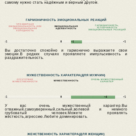
самому нужно стать надёжным и верным другом.
ГАРМОНИЧНОСТЬ ЭМОЦИОНАЛЬНЫХ РЕАКЦИЙ
ЧРЕЗМЕРНАЯ
ГАРМОНИЧНОСТЬ,
ЭМОЦИОНАЛЬНОСТЬ ИЛИ
ЭМОЦИОНАЛЬНАЯ
УСТОЙЧИВОСТЬ
ЭМОЦИОНАЛЬНАЯ
АДЕКВАТНОСТЬ
ЭМОЦИОНАЛЬНЫХ РЕАКЦИЙ
ХОЛОДНОСТЬ
-5
0
+1
+5
Вы достаточно спокойно и гармонично выражаете свои
эмоции.В редких случаях проявляете импульсивность и
раздражительность.
МУЖЕСТВЕННОСТЬ ХАРАКТЕРА
(ДЛЯ МУЖЧИН)
ОТСУТСТВИЕ
ОЧЕНЬ МУЖЕСТВЕННЫЙ
МУЖЕСТВЕННОСТЬ
МУЖЕСТВЕННОСТИ
ХАРАКТЕР
-5
0
+4
+5
У вас очень мужественный характер.Вы
отважный,самоуверенный,сильный,волевой и немного
грубоватый человек.Можете проявлять
жёсткость,агрессию.Любите доминировать.
ЖЕНСТВЕННОСТЬ ХАРАКТЕРА
(ДЛЯ ЖЕНЩИН)