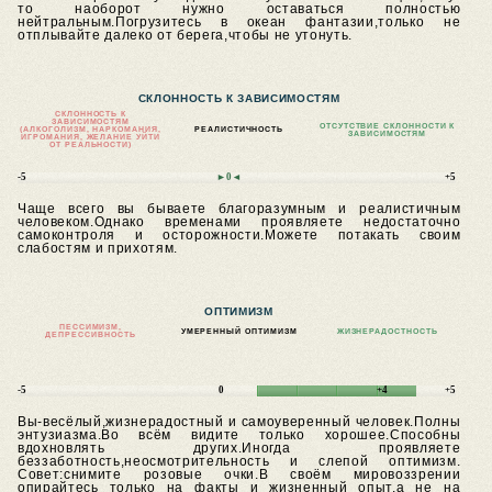
то наоборот нужно оставаться полностью
нейтральным.Погрузитесь в океан фантазии,только не
отплывайте далеко от берега,чтобы не утонуть.
СКЛОННОСТЬ К ЗАВИСИМОСТЯМ
СКЛОННОСТЬ К
ЗАВИСИМОСТЯМ
ОТСУТСТВИЕ СКЛОННОСТИ К
(АЛКОГОЛИЗМ, НАРКОМАНИЯ,
РЕАЛИСТИЧНОСТЬ
ЗАВИСИМОСТЯМ
ИГРОМАНИЯ, ЖЕЛАНИЕ УЙТИ
ОТ РЕАЛЬНОСТИ)
-5
►0◄
+5
Чаще всего вы бываете благоразумным и реалистичным
человеком.Однако временами проявляете недостаточно
самоконтроля и осторожности.Можете потакать своим
слабостям и прихотям.
ОПТИМИЗМ
ПЕССИМИЗМ,
УМЕРЕННЫЙ ОПТИМИЗМ
ЖИЗНЕРАДОСТНОСТЬ
ДЕПРЕССИВНОСТЬ
-5
0
+4
+5
Вы-весёлый,жизнерадостный и самоуверенный человек.Полны
энтузиазма.Во всём видите только хорошее.Способны
вдохновлять других.Иногда проявляете
беззаботность,неосмотрительность и слепой оптимизм.
Совет:снимите розовые очки.В своём мировоззрении
опирайтесь только на факты и жизненный опыт,а не на