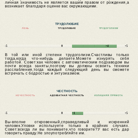
личная значимость не является вашим правом от рождения,а
возникает благодаря оценке вас окружающими.
ТРУДОЛЮБИЕ
ЛЕНЬ
ТРУДОЛЮБИЕ
ТРУДОГОЛИЗМ
-5
0
+4
+5
В той или иной степени трудоголизм.Счастливы только
тогда,когда что-нибудь делаете.Можете изнурять себя
работой.
Совет:как человек с автоматическим подзаводом вы
почти всегда заняты,поэтому вы должны освоить техники
расслабления,тогда каждый следующий день вы сможете
встречать с бодростью и энтузиазмом.
ЧЕСТНОСТЬ
НЕЧЕСТНОСТЬ
АДЕКВАТНАЯ ЧЕСТНОСТЬ
ИЗЛИШНЯЯ ПРЯМОТА
-5
0
+1
+5
Вы-вполне откровенный,справедливый и искренний
человек.Уловки используете только в крайних случаях.
Совет:всегда ли вы понимаете,что говорите?У вас есть дар
говорить правду.Не злоупотребляйте им.