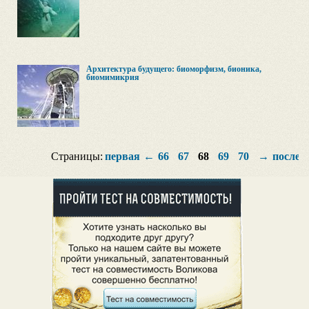
Архитектура будущего: биоморфизм, бионика,
биомимикрия
Страницы:
первая
←
66
67
68
69
70
→
послед