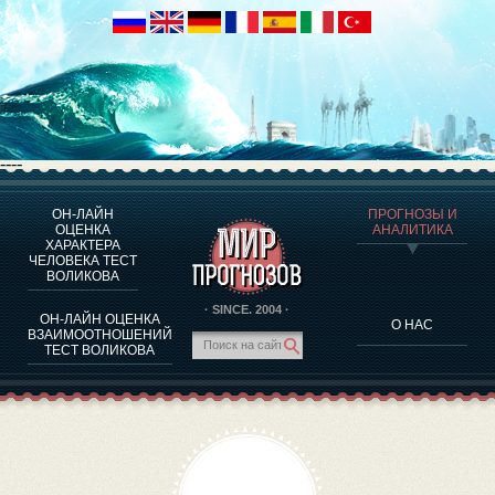
----
ОН-ЛАЙН
ПРОГНОЗЫ И
О ПРОГРАММЕ
ОЦЕНКА
АНАЛИТИКА
ХАРАКТЕРА
ОЦЕНКА ХАРАКТЕРA ЧЕЛОВЕКА
ЧЕЛОВЕКА ТЕСТ
ОЦЕНКА ХАРАКТЕРА ВЫДАЮЩИХСЯ ЛИЧНОСТЕЙ
ВОЛИКОВА
О ПРОГРАММЕ
· SINCE. 2004 ·
ОН-ЛАЙН ОЦЕНКА
О НАС
ТЕСТ НА СОВМЕСТИМОСТЬ ВОЛИКОВА
ВЗАИМООТНОШЕНИЙ
ТЕСТ ВОЛИКОВА
ПРОГНОЗЫ И АНАЛИТИКА