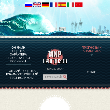
----
ОН-ЛАЙН
ПРОГНОЗЫ И
О ПРОГРАММЕ
ОЦЕНКА
АНАЛИТИКА
ХАРАКТЕРА
ОЦЕНКА ХАРАКТЕРA ЧЕЛОВЕКА
ЧЕЛОВЕКА ТЕСТ
ОЦЕНКА ХАРАКТЕРА ВЫДАЮЩИХСЯ ЛИЧНОСТЕЙ
ВОЛИКОВА
О ПРОГРАММЕ
· SINCE. 2004 ·
ОН-ЛАЙН ОЦЕНКА
О НАС
ТЕСТ НА СОВМЕСТИМОСТЬ ВОЛИКОВА
ВЗАИМООТНОШЕНИЙ
ТЕСТ ВОЛИКОВА
ПРОГНОЗЫ И АНАЛИТИКА