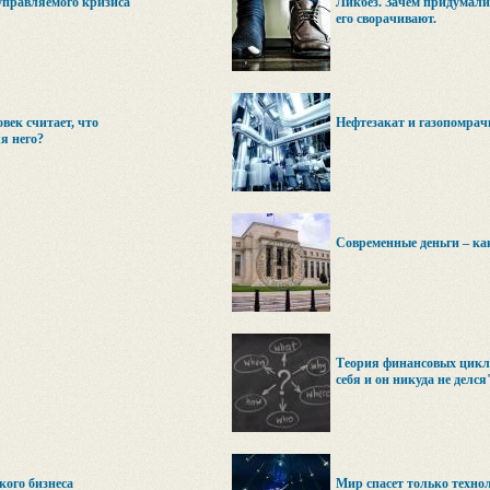
управляемого кризиса
Ликбез. Зачем придумали
его сворачивают.
ек считает, что
Нефтезакат и газопомрач
я него?
Современные деньги – ка
Теория финансовых цикло
себя и он никуда не делся
кого бизнеса
Мир спасет только техно