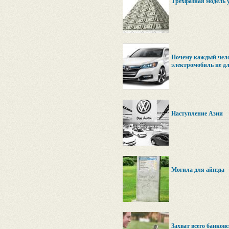
Трёхфазная модель 
Почему каждый челов
электромобиль не дл
Наступление Азии
Могила для айпэда
Захват всего банковс