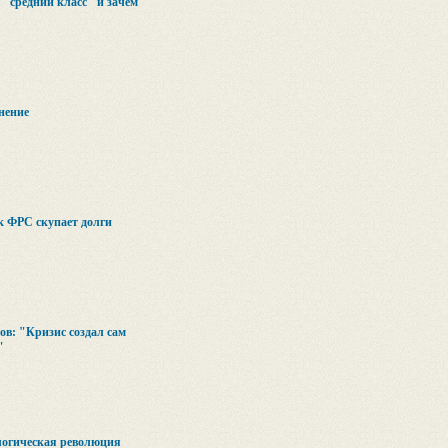
 "средний класс" и зачем
нение
к ФРС скупает долги
в: "Кризис создал сам
"
логическая революция