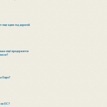
т еще один год дорогой
лько ещё продержится
после?
ны Евро?
или ЕС?