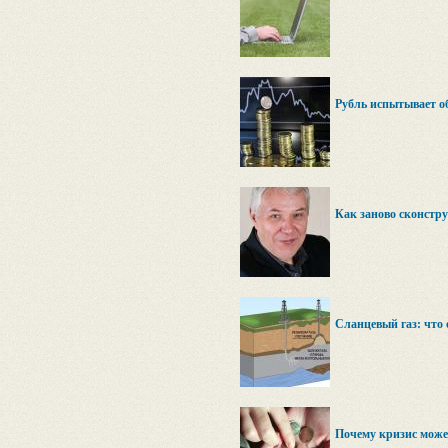
Рубль испытывает о
Как заново сконстр
Сланцевый газ: что 
Почему кризис може