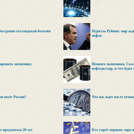
бострение голландской болезни
Нуриэль Рубини: мир жде
нефти
уировать экономику
Немного экономики. Ско
нефтедоллар, и что будет 
он несёт России?
Что нас ждет после отме
т продлиться 20 лет
Кто умрёт первым: евро 