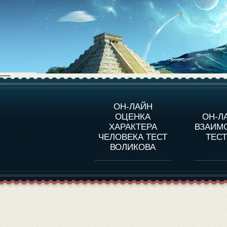
----
О ПРОГРАММЕ
О 
ОН-ЛАЙН
ОЦЕНКА
ОН-Л
ОЦЕНКА ХАРАКТЕРA
ЧЕЛОВЕКА
СОВ
ХАРАКТЕРА
ВЗАИМ
В
ЧЕЛОВЕКА ТЕСТ
ТЕС
ОЦЕНКА ХАРАКТЕРА
ВЫДАЮЩИХСЯ
ВОЛИКОВА
ЛИЧНОСТЕЙ