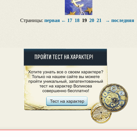
Страницы:
первая
←
17
18
19
20
21
→
последняя