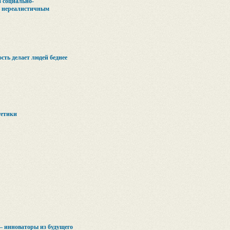
з социально-
я нереалистичным
сть делает людей беднее
гетики
 инноваторы из будущего