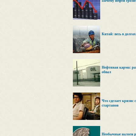
Почему нефти грози
Китай: весь в долга
Нефтяная карма: р
обвал
Что сделает кризис 
стартапов
Необычные налоги р