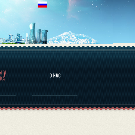
НАЛИТИКА
Ы И
О НАС
КА