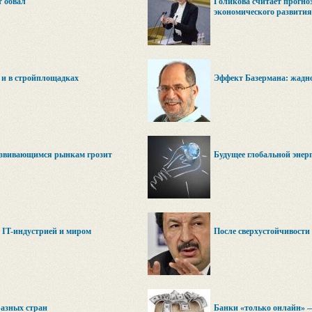
т обвал
Голикова считает прогно
экономического развити
х и в стройплощадках
Эффект Базермана: жадно
азвивающимся рынкам грозит
Будущее глобальной энер
с IT-индустрией и миром
После сверхустойчивости
азных стран
Банки «только онлайн» —