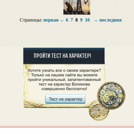
Страницы:
первая
←
6
7
8
9
10
→
последняя