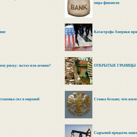
мира финансов
ние
Катастрофа Америки прид
му риску: экстаз или агония?
ОТКРЫТЫЕ ГРАНИЦЫ 
сстановка сил в мировой
Ставка больше, чем жизн
Сырьевой придаток навсе