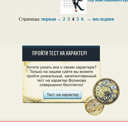
году инвестиционного кр
Страницы:
первая
←
2
3
4
5
6
→
последняя