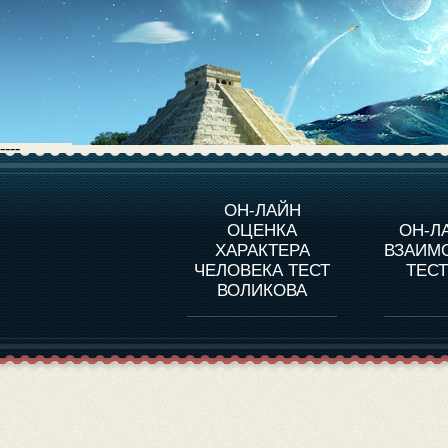
----
О ПРОГРАММЕ
О 
ОН-ЛАЙН
ОЦЕНКА
ОН-Л
ОЦЕНКА ХАРАКТЕРA
ЧЕЛОВЕКА
СОВ
ХАРАКТЕРА
ВЗАИМ
В
ЧЕЛОВЕКА ТЕСТ
ТЕС
ОЦЕНКА ХАРАКТЕРА
ВЫДАЮЩИХСЯ
ВОЛИКОВА
ЛИЧНОСТЕЙ