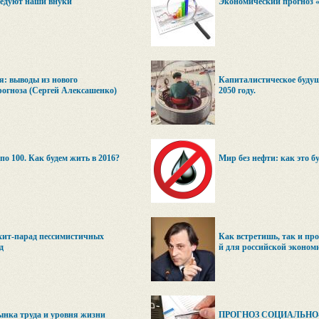
едуют наши внуки
Экономический прогноз «
я: выводы из нового
Капиталистическое будуще
рогноза (Сергей Алексашенко)
2050 году.
по 100. Как будем жить в 2016?
Мир без нефти: как это бу
 хит-парад пессимистичных
Как встретишь, так и про
д
й для российской эконом
ынка труда и уровня жизни
ПРОГНОЗ СОЦИАЛЬН