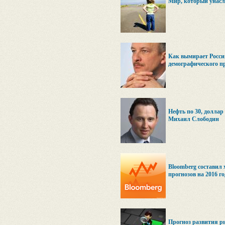
Мир, который унасл
Как вымирает Росси
демографического п
Нефть по 30, доллар 
Михаил Слободин
Bloomberg составил
прогнозов на 2016 го
Прогноз развития р