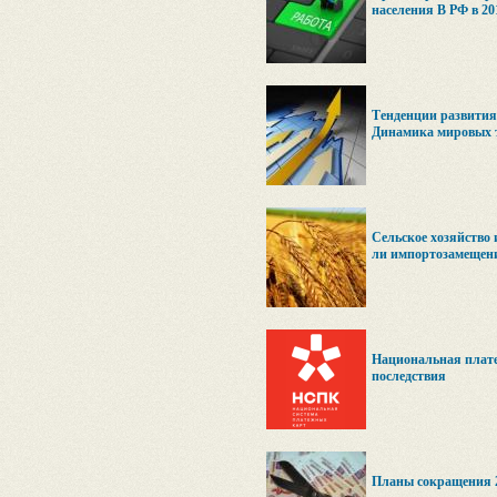
населения В РФ в 201
Тенденции развития
Динамика мировых 
Cельское хозяйство 
ли импортозамещен
Национальная плате
последствия
Планы сокращения 2