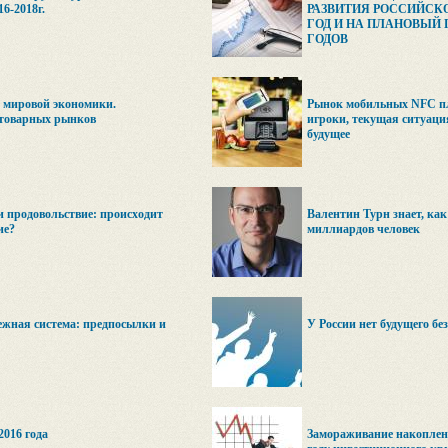
6-2018г.
РАЗВИТИЯ РОССИЙСКО
ГОД И НА ПЛАНОВЫЙ ПЕ
ГОДОВ
 мировой экономики.
Рынок мобильных NFC п
товарных рынков
игроки, текущая ситуаци
будущее
и продовольствие: происходит
Валентин Турн знает, как
ие?
миллиардов человек
жная система: предпосылки и
У России нет будущего бе
016 года
Замораживание накоплен