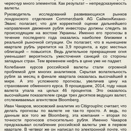
чересчур много элементов. Как результат – непредсказуемость
валюты.
Руководитель исследований развивающихся рынков
лондонского отделения Commerzbank AG СаймонКихано-
Эванс полагает, что для корректной оценки дальнейшего
направления движения рубля инвесторы должны следить за
происходящим на востоке Украины. Именно его прогнозы в
течение последнего года оказались наиболее близкими к
реальной рыночной ситуации. Он полагает, что в нынешнем
квартале рубль укрепится на 3,9 процента, а курс местных
облигаций – повысится. Ведь длительное прекращение огня
уменьшает вероятность ужесточения санкций со стороны
западных стран. Тем временем нефть в цене уже не падает.
Колебания курсов российской валюты стали огромной
проблемой для многих аналитиков. Скрытая волатильность
рубля за месяц в финале квартала оказалась высочайшей в
мире. А это усложнило прогнозы, увеличив цену на
страхование обменного курса. В прошедшем, 2014, году наша
валюта упала на целых 46 процентов. Это оказалось
высочайшим показателем среди трех десятков ведущих валют,
отслеживаемых агентством Bloomberg.
Иван Чакаров, московский аналитик из CitigroupInc считает, что
делать прогнозы по валюте не так-то просто. А ведь, по
данным все того же Bloomberg, эта компания – вторая по
точности прогнозов относительно рубля. Именно Чакаров
предсказывал ослабление российской валюты уже в первом
квартале. В четверг же он написал по электронной почте, что