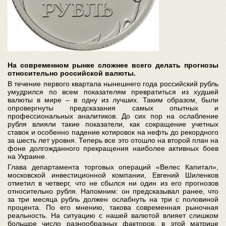
На современном рынке сложнее всего делать прогнозы
относительно российской валюты.
В течение первого квартала нынешнего года российский рубль
умудрился по всем показателям превратиться из худшей
валюты в мире – в одну из лучших. Таким образом, были
опровергнуты предсказания самых опытных и
профессиональных аналитиков. До сих пор на ослабление
рубля влияли такие показатели, как сокращение учетных
ставок и особенно падение котировок на нефть до рекордного
за шесть лет уровня. Теперь все это отошло на второй план на
фоне долгожданного прекращения наиболее активных боев
на Украине.
Глава департамента торговых операций «Велес Капитал»,
московской инвестиционной компании, Евгений Шиленков
отметил в четверг, что не сбылся ни один из его прогнозов
относительно рубля. Напомним: он предсказывал ранее, что
за три месяца рубль должен ослабнуть на три с половиной
процента. По его мнению, такова современная рыночная
реальность. На ситуацию с нашей валютой влияет слишком
большое число разнообразных факторов, в этой матрице