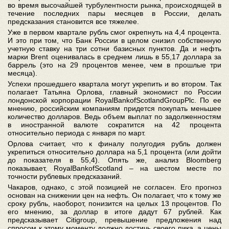
во время высочайшей турбулентности рынка, происходящей в
течение последних пары месяцев в России, делать
предсказания становится все тяжелее.
Уже в первом квартале рубль смог окрепнуть на 4,4 процента.
И это при том, что Банк России в целом снизил собственную
учетную ставку на три сотни базисных пунктов. Да и нефть
марки Brent оценивалась в среднем лишь в 55,17 доллара за
баррель (это на 29 процентов менее, чем в прошлые три
месяца).
Успехи прошедшего квартала могут укрепить и во втором. Так
полагает Татьяна Орлова, главный экономист по России
лондонской корпорации RoyalBankofScotlandGroupPlc. По ее
мнению, российским компаниям придется покупать меньшее
количество долларов. Ведь объем выплат по задолженностям
в иностранной валюте сократится на 42 процента
относительно периода с января по март.
Орлова считает, что к финалу полугодия рубль должен
укрепиться относительно доллара на 5,1 процента (или дойти
до показателя в 55,4). Опять же, анализ Bloomberg
показывает, RoyalBankofScotland – на шестом месте по
точности рублевых предсказаний.
Чакаров, однако, с этой позицией не согласен. Его прогноз
основан на снижении цен на нефть. Он полагает, что к тому же
сроку рубль, наоборот, понизится на целых 13 процентов. По
его мнению, за доллар в итоге дадут 67 рублей. Как
предсказывает Citigroup, превышение предложения над
спросом к этому моменту должно достичь своего пика, а цены