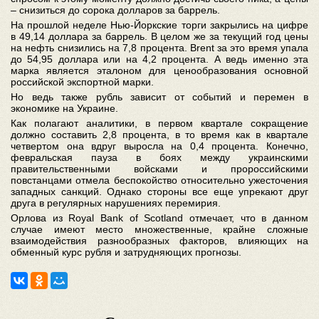
– снизиться до сорока долларов за баррель.
На прошлой неделе Нью-Йоркские торги закрылись на цифре
в 49,14 доллара за баррель. В целом же за текущий год цены
на нефть снизились на 7,8 процента. Brent за это время упала
до 54,95 доллара или на 4,2 процента. А ведь именно эта
марка является эталоном для ценообразования основной
российской экспортной марки.
Но ведь также рубль зависит от событий и перемен в
экономике на Украине.
Как полагают аналитики, в первом квартале сокращение
должно составить 2,8 процента, в то время как в квартале
четвертом она вдруг выросла на 0,4 процента. Конечно,
февральская пауза в боях между украинскими
правительственными войсками и пророссийскими
повстанцами отмела беспокойство относительно ужесточения
западных санкций. Однако стороны все еще упрекают друг
друга в регулярных нарушениях перемирия.
Орлова из Royal Bank of Scotland отмечает, что в данном
случае имеют место множественные, крайне сложные
взаимодействия разнообразных факторов, влияющих на
обменный курс рубля и затрудняющих прогнозы.