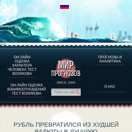
----
ОН-ЛАЙН
ПРОГНОЗЫ И
О ПРОГРАММЕ
ОЦЕНКА
АНАЛИТИКА
ХАРАКТЕРА
ОЦЕНКА ХАРАКТЕРA ЧЕЛОВЕКА
ЧЕЛОВЕКА ТЕСТ
ОЦЕНКА ХАРАКТЕРА ВЫДАЮЩИХСЯ ЛИЧНОСТЕЙ
ВОЛИКОВА
О ПРОГРАММЕ
· SINCE. 2004 ·
ОН-ЛАЙН ОЦЕНКА
О НАС
ТЕСТ НА СОВМЕСТИМОСТЬ ВОЛИКОВА
ВЗАИМООТНОШЕНИЙ
ТЕСТ ВОЛИКОВА
ПРОГНОЗЫ И АНАЛИТИКА
РУБЛЬ ПРЕВРАТИЛСЯ ИЗ ХУДШЕЙ
ВАЛЮТЫ В ЛУЧШУЮ