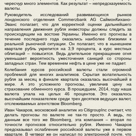
чересчур много элементов. Как результат – непредсказуемость
валюты.
Руководитель исследований развивающихся рынков
лондонского отделения Commerzbank AG СаймонКихано-
Эванс полагает, что для корректной оценки дальнейшего
направления движения рубля инвесторы должны следить за
происходящим на востоке Украины. Именно его прогнозы в
течение последнего года оказались наиболее близкими к
реальной рыночной ситуации. Он полагает, что в нынешнем
квартале рубль укрепится на 3,9 процента, а курс местных
облигаций – повысится. Ведь длительное прекращение огня
уменьшает вероятность ужесточения санкций со стороны
западных стран. Тем временем нефть в цене уже не падает.
Колебания курсов российской валюты стали огромной
проблемой для многих аналитиков. Скрытая волатильность
рубля за месяц в финале квартала оказалась высочайшей в
мире. А это усложнило прогнозы, увеличив цену на
страхование обменного курса. В прошедшем, 2014, году наша
валюта упала на целых 46 процентов. Это оказалось
высочайшим показателем среди трех десятков ведущих валют,
отслеживаемых агентством Bloomberg.
Иван Чакаров, московский аналитик из CitigroupInc считает, что
делать прогнозы по валюте не так-то просто. А ведь, по
данным все того же Bloomberg, эта компания – вторая по
точности прогнозов относительно рубля. Именно Чакаров
предсказывал ослабление российской валюты уже в первом
квартале. В четверг же он написал по электронной почте, что