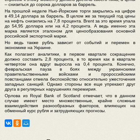
– снизиться до сорока долларов за баррель.
На прошлой неделе Нью-Йоркские торги закрылись на цифре
в 49,14 доллара за баррель. В целом же за текущий год цены
на нефть снизились на 7,8 процента. Brent за это время упала
до 54,95 доллара или на 4,2 процента. А ведь именно эта
марка является эталоном для ценообразования основной
российской экспортной марки.
Но ведь также рубль зависит от событий и перемен в
экономике на Украине.
Как полагают аналитики, в первом квартале сокращение
должно составить 2,8 процента, в то время как в квартале
четвертом она вдруг выросла на 0,4 процента. Конечно,
февральская пауза в боях между украинскими
правительственными войсками и пророссийскими
повстанцами отмела беспокойство относительно ужесточения
западных санкций. Однако стороны все еще упрекают друг
друга в регулярных нарушениях перемирия.
Орлова из Royal Bank of Scotland отмечает, что в данном
случае имеют место множественные, крайне сложные
взаимодействия разнообразных факторов, влияющих на
обменный курс рубля и затрудняющих прогнозы.