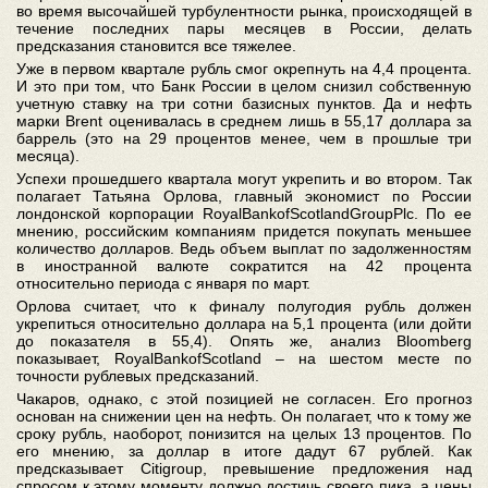
во время высочайшей турбулентности рынка, происходящей в
течение последних пары месяцев в России, делать
предсказания становится все тяжелее.
Уже в первом квартале рубль смог окрепнуть на 4,4 процента.
И это при том, что Банк России в целом снизил собственную
учетную ставку на три сотни базисных пунктов. Да и нефть
марки Brent оценивалась в среднем лишь в 55,17 доллара за
баррель (это на 29 процентов менее, чем в прошлые три
месяца).
Успехи прошедшего квартала могут укрепить и во втором. Так
полагает Татьяна Орлова, главный экономист по России
лондонской корпорации RoyalBankofScotlandGroupPlc. По ее
мнению, российским компаниям придется покупать меньшее
количество долларов. Ведь объем выплат по задолженностям
в иностранной валюте сократится на 42 процента
относительно периода с января по март.
Орлова считает, что к финалу полугодия рубль должен
укрепиться относительно доллара на 5,1 процента (или дойти
до показателя в 55,4). Опять же, анализ Bloomberg
показывает, RoyalBankofScotland – на шестом месте по
точности рублевых предсказаний.
Чакаров, однако, с этой позицией не согласен. Его прогноз
основан на снижении цен на нефть. Он полагает, что к тому же
сроку рубль, наоборот, понизится на целых 13 процентов. По
его мнению, за доллар в итоге дадут 67 рублей. Как
предсказывает Citigroup, превышение предложения над
спросом к этому моменту должно достичь своего пика, а цены