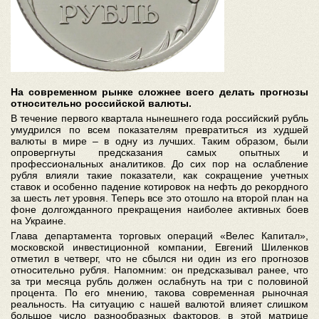
На современном рынке сложнее всего делать прогнозы
относительно российской валюты.
В течение первого квартала нынешнего года российский рубль
умудрился по всем показателям превратиться из худшей
валюты в мире – в одну из лучших. Таким образом, были
опровергнуты предсказания самых опытных и
профессиональных аналитиков. До сих пор на ослабление
рубля влияли такие показатели, как сокращение учетных
ставок и особенно падение котировок на нефть до рекордного
за шесть лет уровня. Теперь все это отошло на второй план на
фоне долгожданного прекращения наиболее активных боев
на Украине.
Глава департамента торговых операций «Велес Капитал»,
московской инвестиционной компании, Евгений Шиленков
отметил в четверг, что не сбылся ни один из его прогнозов
относительно рубля. Напомним: он предсказывал ранее, что
за три месяца рубль должен ослабнуть на три с половиной
процента. По его мнению, такова современная рыночная
реальность. На ситуацию с нашей валютой влияет слишком
большое число разнообразных факторов, в этой матрице