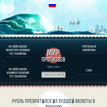
----
ОН-ЛАЙН ОЦЕНКА
ПРОГНОЗЫ И
О ПРОГРАММЕ
ХАРАКТЕРА ЧЕЛОВЕКА
АНАЛИТИКА
ТЕСТ ВОЛИКОВА
ОЦЕНКА ХАРАКТЕРA ЧЕЛОВЕКА
ОЦЕНКА ХАРАКТЕРА ВЫДАЮЩИХСЯ ЛИЧНОСТЕЙ
О ПРОГРАММЕ
· SINCE. 2004 ·
ОН-ЛАЙН ОЦЕНКА
О НАС
ТЕСТ НА СОВМЕСТИМОСТЬ ВОЛИКОВА
ВЗАИМООТНОШЕНИЙ
ПРОГНОЗЫ И АНАЛИТИКА
ТЕСТ ВОЛИКОВА
РУБЛЬ ПРЕВРАТИЛСЯ ИЗ ХУДШЕЙ ВАЛЮТЫ В