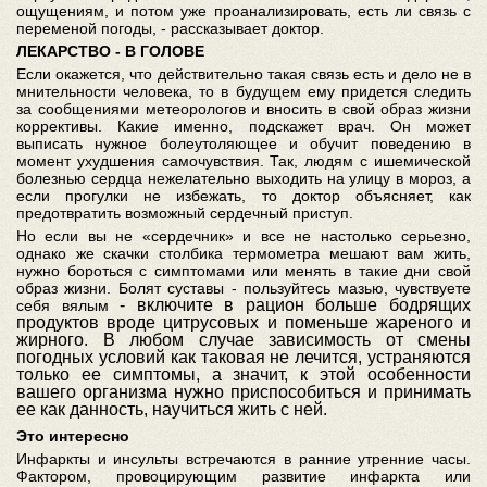
ощущениям, и потом уже проанализировать, есть ли связь с
переменой погоды, - рассказывает доктор.
ЛЕКАРСТВО
-
В
ГОЛОВЕ
Если окажется, что действительно такая связь есть и дело не в
мнительности человека, то в будущем ему придется следить
за сообщениями метеорологов и вносить в свой образ жизни
коррективы. Какие именно, подскажет врач. Он может
выписать нужное болеутоляющее и обучит поведению в
момент ухудшения самочувствия. Так, людям с ишемической
болезнью сердца нежелательно выходить на улицу в мороз, а
если прогулки не избежать, то доктор объясняет, как
предотвратить возможный сердечный приступ.
Но если вы не «сердечник» и все не настолько серьезно,
однако же скачки столбика термометра мешают вам жить,
нужно бороться с симптомами или менять в такие дни свой
образ жизни. Болят суставы - пользуйтесь мазью, чувствуете
- включите в рацион больше бодрящих
себя вялым
продуктов вроде цитрусовых и поменьше жареного и
жирного. В любом случае зависимость от смены
погодных условий как таковая не лечится, устраняются
только ее симптомы, а значит, к этой особенности
вашего организма нужно приспособиться и принимать
ее как данность, научиться жить с ней.
Это
интересно
Инфаркты и инсульты встречаются в ранние утренние часы.
Фактором, провоцирующим развитие инфаркта или