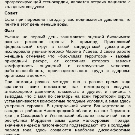
прогрессирующей стенокардии, является встреча пациента с
холодным воздухом.
Совет
Если при перемене погоды у вас поднимается давление, то
пейте в этот день меньше воды.
Факт
Ученые не первый день занимаются оценкой биоклимата
разных регионов страны. К примеру, Приволжский
федеральный округ в своей кандидатской диссертации
исследовала ученый-географ Марина Исаева. В своей работе
женщина отмечает, что «биоклимат территории - важный
природный ресурс, от состояния которого зависит
комфортность ощущений и самочувствие человека,
работоспособность, производительность труда и здоровье
организма в целом».
При помощи разных методов она в разное время года
сравнила такие показатели, как температура воздуха,
атмосферное давление, влажность и другие, и пришла к
выводам, что с мая по сентябрь на всей территории округа
устанавливаются комфортные погодные условия, а зима здесь
умеренно суровая. В центральной части Башкортостана, в
западных районах Нижегородской области, на юге Пермского
края, в Самарской и Ульяновской областях, восточной части
республики Мордовия зимы даже малосуровые. Правда,
значения индекса патогенности подтверждают, что в холодный
период года здесь создаются наиболее дискомфортные
условия.