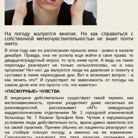
На погоду жалуются многие. Но как справиться с
собственной метеочувствительностью не знает почти
никто.
В этом году как по расписанию пришла зима - ровно в начале
декабря. Правда, она не успела еще войти в свои права: то
двадцатиградусный мороз, то чуть ниже нуля. А ведь на такие
перепады реагируют не только сельхозпосевы, но и наш
организм! Нет-нет, да жалуются люди на давление и ломоту в
суставах в такие переходные дни. Вот и возникает вопрос - а
как лечить это? И существует ли зависимость от погоды на
самом деле или это просто «то, что кажется».
«ПАСМУРНЫЕ»
ЧУВСТВА
В медицине действительно существует такой термин, как
метеозависимость, причем разделяют даже несколько ее
разновидностей, рассказывает «КП» заведующая
кардиологическим отделением № 1 городской клинической
больницы № 7 Казани Зульфия Ким. Чуткие к окружающим
условиям люди действительно есть, врачи давно заметили это
на своей практике. Причем обычно их пациенты реагируют не
на стойкую плохую погоду, а именно на ее изменение.
Специалисты называют три типа реакции организма на