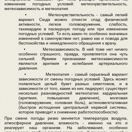
изменение погодных условий: метеочувствительность,
метеозависимость и метеопатия.
• Метеочувствительность - самый легкий
вариант. Сюда можно отнести спад физической
активности, легкое головокружение, слабость,
тахикардию в пасмурную погоду или при изменении
погодных условий. То есть каких-то особенно значимых
изменений в самочувствии нет, равно как и повода для
беспокойства и немедленного обращения к врачу.
• Метеозависимость. В ней тоже нет ничего
особенно страшного, правда, проявляется она чуть
сильней. Яркими признаками метеозависимости
являются аритмия и колебания артериального
давления.
• Метеопатия - самый серьезный вариант
зависимости от смены погодных условий. Здесь может
появляться целый букет разных симптомов, и в
зависимости от того, какие из них лидируют, существует
несколько разновидностей метеопатии: кардиальная
(аритмия, повышение давления), мозговая
(головокружение, головная боль), астеновегетативная
(быстрое истощение центральной нервной системы,
которое приводит к снижению работоспособности).
При смене погоды резко меняется температура воздуха,
атмосферное давление, влажность - именно на это и
реагирует наш организм. На заболевания, особенно