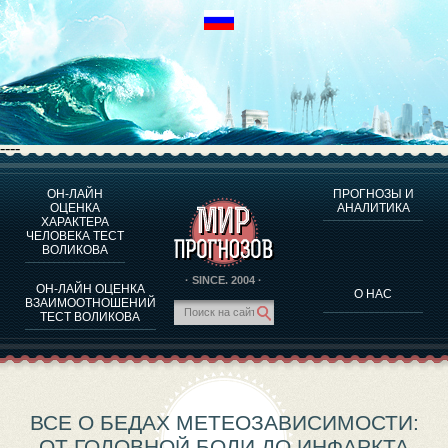
----
ОН-ЛАЙН
ПРОГНОЗЫ И
О ПРОГРАММЕ
ОЦЕНКА
АНАЛИТИКА
ХАРАКТЕРА
ОЦЕНКА ХАРАКТЕРA ЧЕЛОВЕКА
ЧЕЛОВЕКА ТЕСТ
ОЦЕНКА ХАРАКТЕРА ВЫДАЮЩИХСЯ ЛИЧНОСТЕЙ
ВОЛИКОВА
О ПРОГРАММЕ
· SINCE. 2004 ·
ОН-ЛАЙН ОЦЕНКА
О НАС
ТЕСТ НА СОВМЕСТИМОСТЬ ВОЛИКОВА
ВЗАИМООТНОШЕНИЙ
ТЕСТ ВОЛИКОВА
ПРОГНОЗЫ И АНАЛИТИКА
ВСЕ О БЕДАХ МЕТЕОЗАВИСИМОСТИ:
ОТ ГОЛОВНОЙ БОЛИ ДО ИНФАРКТА