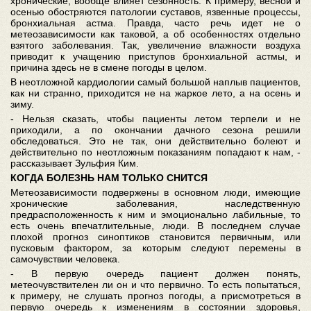
хронические, вообще влияет сезонность. К примеру, весной и
осенью обостряются патологии суставов, язвенные процессы,
бронхиальная астма. Правда, часто речь идет не о
метеозависимости как таковой, а об особенностях отдельно
взятого заболевания. Так, увеличение влажности воздуха
приводит к учащению приступов бронхиальной астмы, и
причина здесь не в смене погоды в целом.
В неотложной кардиологии самый большой наплыв пациентов,
как ни странно, приходится не на жаркое лето, а на осень и
зиму.
- Нельзя сказать, чтобы пациенты летом терпели и не
приходили, а по окончании дачного сезона решили
обследоваться. Это не так, они действительно болеют и
действительно по неотложным показаниям попадают к нам, -
рассказывает Зульфия Ким.
КОГДА
БОЛЕЗНЬ
НАМ
ТОЛЬКО
СНИТСЯ
Метеозависимости подвержены в основном люди, имеющие
хронические заболевания, наследственную
предрасположенность к ним и эмоционально лабильные, то
есть очень впечатлительные, люди. В последнем случае
плохой прогноз синоптиков становится первичным, или
пусковым фактором, за которым следуют перемены в
самочувствии человека.
- В первую очередь пациент должен понять,
метеочувствителен ли он и что первично. То есть попытаться,
к примеру, не слушать прогноз погоды, а присмотреться в
первую очередь к изменениям в состоянии здоровья,