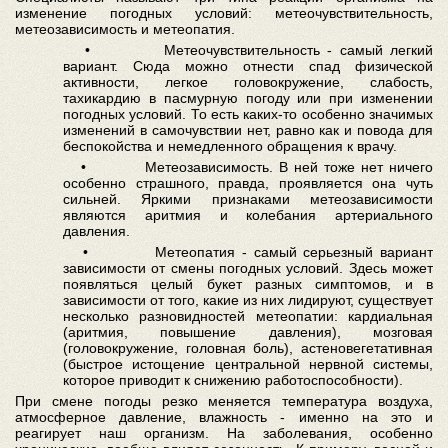
изменение погодных условий: метеочувствительность,
метеозависимость и метеопатия.
• Метеочувствительность - самый легкий
вариант. Сюда можно отнести спад физической
активности, легкое головокружение, слабость,
тахикардию в пасмурную погоду или при изменении
погодных условий. То есть каких-то особенно значимых
изменений в самочувствии нет, равно как и повода для
беспокойства и немедленного обращения к врачу.
• Метеозависимость. В ней тоже нет ничего
особенно страшного, правда, проявляется она чуть
сильней. Яркими признаками метеозависимости
являются аритмия и колебания артериального
давления.
• Метеопатия - самый серьезный вариант
зависимости от смены погодных условий. Здесь может
появляться целый букет разных симптомов, и в
зависимости от того, какие из них лидируют, существует
несколько разновидностей метеопатии: кардиальная
(аритмия, повышение давления), мозговая
(головокружение, головная боль), астеновегетативная
(быстрое истощение центральной нервной системы,
которое приводит к снижению работоспособности).
При смене погоды резко меняется температура воздуха,
атмосферное давление, влажность - именно на это и
реагирует наш организм. На заболевания, особенно