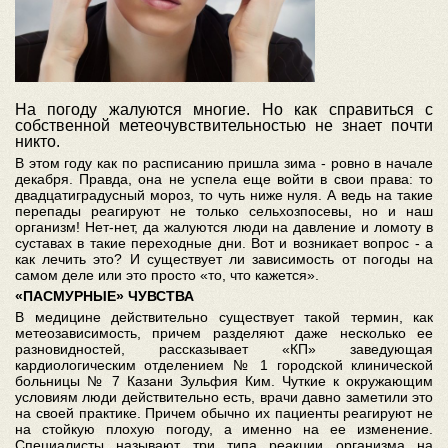
На погоду жалуются многие. Но как справиться с
собственной метеочувствительностью не знает почти
никто.
В этом году как по расписанию пришла зима - ровно в начале
декабря. Правда, она не успела еще войти в свои права: то
двадцатиградусный мороз, то чуть ниже нуля. А ведь на такие
перепады реагируют не только сельхозпосевы, но и наш
организм! Нет-нет, да жалуются люди на давление и ломоту в
суставах в такие переходные дни. Вот и возникает вопрос - а
как лечить это? И существует ли зависимость от погоды на
самом деле или это просто «то, что кажется».
«ПАСМУРНЫЕ»
ЧУВСТВА
В медицине действительно существует такой термин, как
метеозависимость, причем разделяют даже несколько ее
разновидностей, рассказывает «КП» заведующая
кардиологическим отделением № 1 городской клинической
больницы № 7 Казани Зульфия Ким. Чуткие к окружающим
условиям люди действительно есть, врачи давно заметили это
на своей практике. Причем обычно их пациенты реагируют не
на стойкую плохую погоду, а именно на ее изменение.
Специалисты называют три типа реакции организма на