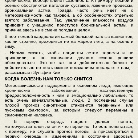
хронические, вообще влияет сезонность. К примеру, весной и
осенью обостряются патологии суставов, язвенные процессы,
бронхиальная астма. Правда, часто речь идет не о
метеозависимости как таковой, а об особенностях отдельно
взятого заболевания. Так, увеличение влажности воздуха
приводит к учащению приступов бронхиальной астмы, и
причина здесь не в смене погоды в целом.
В неотложной кардиологии самый большой наплыв пациентов,
как ни странно, приходится не на жаркое лето, а на осень и
зиму.
- Нельзя сказать, чтобы пациенты летом терпели и не
приходили, а по окончании дачного сезона решили
обследоваться. Это не так, они действительно болеют и
действительно по неотложным показаниям попадают к нам, -
рассказывает Зульфия Ким.
КОГДА
БОЛЕЗНЬ
НАМ
ТОЛЬКО
СНИТСЯ
Метеозависимости подвержены в основном люди, имеющие
хронические заболевания, наследственную
предрасположенность к ним и эмоционально лабильные, то
есть очень впечатлительные, люди. В последнем случае
плохой прогноз синоптиков становится первичным, или
пусковым фактором, за которым следуют перемены в
самочувствии человека.
- В первую очередь пациент должен понять,
метеочувствителен ли он и что первично. То есть попытаться,
к примеру, не слушать прогноз погоды, а присмотреться в
первую очередь к изменениям в состоянии здоровья,