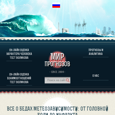
----
ОН-ЛАЙН ОЦЕНКА
ПРОГНОЗЫ И
О ПРОГРАММЕ
ХАРАКТЕРА ЧЕЛОВЕКА
АНАЛИТИКА
ТЕСТ ВОЛИКОВА
ОЦЕНКА ХАРАКТЕРA ЧЕЛОВЕКА
ОЦЕНКА ХАРАКТЕРА ВЫДАЮЩИХСЯ ЛИЧНОСТЕЙ
О ПРОГРАММЕ
· SINCE. 2004 ·
ОН-ЛАЙН ОЦЕНКА
О НАС
ТЕСТ НА СОВМЕСТИМОСТЬ ВОЛИКОВА
ВЗАИМООТНОШЕНИЙ
ПРОГНОЗЫ И АНАЛИТИКА
ТЕСТ ВОЛИКОВА
ВСЕ О БЕДАХ МЕТЕОЗАВИСИМОСТИ: ОТ ГОЛОВНОЙ