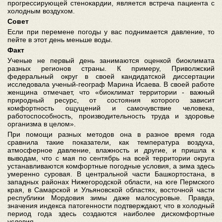
прогрессирующей стенокардии, является встреча пациента с
холодным воздухом.
Совет
Если при перемене погоды у вас поднимается давление, то
пейте в этот день меньше воды.
Факт
Ученые не первый день занимаются оценкой биоклимата
разных регионов страны. К примеру, Приволжский
федеральный округ в своей кандидатской диссертации
исследовала ученый-географ Марина Исаева. В своей работе
женщина отмечает, что «биоклимат территории - важный
природный ресурс, от состояния которого зависит
комфортность ощущений и самочувствие человека,
работоспособность, производительность труда и здоровье
организма в целом».
При помощи разных методов она в разное время года
сравнила такие показатели, как температура воздуха,
атмосферное давление, влажность и другие, и пришла к
выводам, что с мая по сентябрь на всей территории округа
устанавливаются комфортные погодные условия, а зима здесь
умеренно суровая. В центральной части Башкортостана, в
западных районах Нижегородской области, на юге Пермского
края, в Самарской и Ульяновской областях, восточной части
республики Мордовия зимы даже малосуровые. Правда,
значения индекса патогенности подтверждают, что в холодный
период года здесь создаются наиболее дискомфортные
условия.