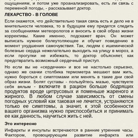
ощущениям, и потом уже проанализировать, есть ли связь с
переменой погоды, - рассказывает доктор.
ЛЕКАРСТВО
-
В
ГОЛОВЕ
Если окажется, что действительно такая связь есть и дело не в
мнительности человека, то в будущем ему придется следить
за сообщениями метеорологов и вносить в свой образ жизни
коррективы. Какие именно, подскажет врач. Он может
выписать нужное болеутоляющее и обучит поведению в
момент ухудшения самочувствия. Так, людям с ишемической
болезнью сердца нежелательно выходить на улицу в мороз, а
если прогулки не избежать, то доктор объясняет, как
предотвратить возможный сердечный приступ.
Но если вы не «сердечник» и все не настолько серьезно,
однако же скачки столбика термометра мешают вам жить,
нужно бороться с симптомами или менять в такие дни свой
образ жизни. Болят суставы - пользуйтесь мазью, чувствуете
- включите в рацион больше бодрящих
себя вялым
продуктов вроде цитрусовых и поменьше жареного и
жирного. В любом случае зависимость от смены
погодных условий как таковая не лечится, устраняются
только ее симптомы, а значит, к этой особенности
вашего организма нужно приспособиться и принимать
ее как данность, научиться жить с ней.
Это
интересно
Инфаркты и инсульты встречаются в ранние утренние часы.
Фактором, провоцирующим развитие инфаркта или