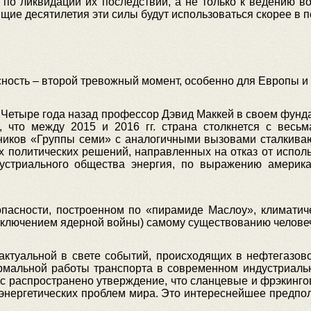
е по ликвидации их последствий, а не только к ведению
щие десятилетия эти силы будут использоваться скорее в п
ность – второй тревожный момент, особенно для Европы и
Четыре года назад профессор Дэвид Маккей в своем фунд
ал, что между 2015 и 2016 гг. страна столкнется с вес
стников «Группы семи» с аналогичными вызовами сталкиваю
ых политических решений, направленных на отказ от испол
устриального общества энергия, по выражению америка
пасности, построенном по «пирамиде Маслоу», климатичес
сключением ядерной войны) самому существованию человеч
ктуальной в свете событий, происходящих в нефтегазово
ормальной работы транспорта в современном индустриал
с распространено утверждение, что сланцевые и фрэкинг
нергетических проблем мира. Это интереснейшее предпол