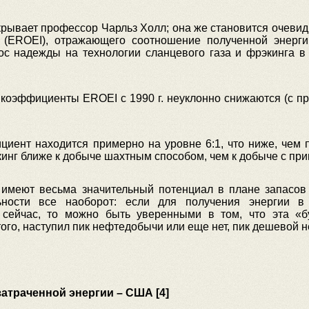
рывает профессор Чарльз Холл; она же становится очеви
» (EROEI), отражающего соотношение полученной энерг
 надежды на технологии сланцевого газа и фрэкинга в к
оэффициенты EROEI с 1990 г. неуклонно снижаются (с при
ент находится примерно на уровне 6:1, что ниже, чем 
кинг ближе к добыче шахтным способом, чем к добыче с пр
 имеют весьма значительный потенциал в плане запасов 
ьности все наоборот: если для получения энергии в
 сейчас, то можно быть уверенными в том, что эта «
того, наступил пик нефтедобычи или еще нет, пик дешевой 
атраченной энергии – США [4]