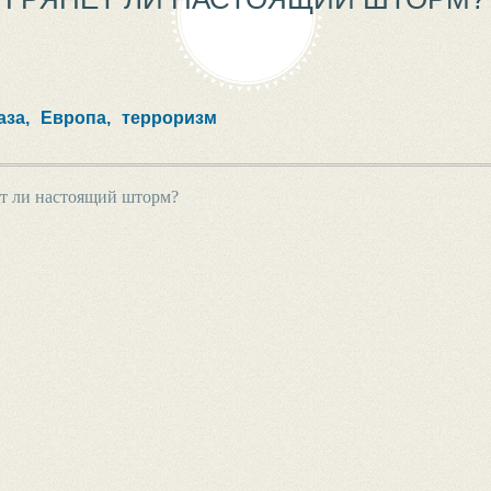
аза,
Европа,
терроризм
т ли настоящий шторм?