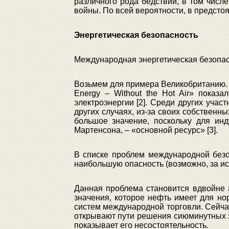
различного рода бедствий, в том числ
войны. По всей вероятности, в предстоя
Энергетическая безопасность
Международная энергетическая безопас
Возьмем для примера Великобританию. 
Energy – Without the Hot Air» показ
электроэнергии [2]. Среди других уча
других случаях, из-за своих собственн
большое значение, поскольку для инд
Мартенсона, – «основной ресурс» [3].
В списке проблем международной безо
наибольшую опасность (возможно, за и
Данная проблема становится вдвойне а
значения, которое нефть имеет для н
систем международной торговли. Сейча
открывают пути решения сиюминутных э
показывает его несостоятельность.