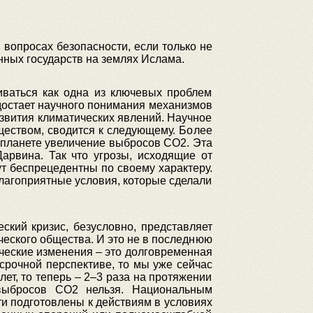
опросах безопасности, если только не
ных государств на землях Ислама.
иваться как одна из ключевых проблем
едостает научного понимания механизмов
азвития климатических явлений. Научное
еством, сводится к следующему. Более
планете увеличение выбросов CO2. Эта
арвина. Так что угрозы, исходящие от
ут беспрецедентны по своему характеру.
е благоприятные условия, которые сделали
кий кризис, безусловно, представляет
еского общества. И это не в последнюю
тические изменения – это долговременная
срочной перспективе, то мы уже сейчас
ет, то теперь – 2–3 раза на протяжении
выбросов CO2 нельзя. Национальным
и подготовлены к действиям в условиях