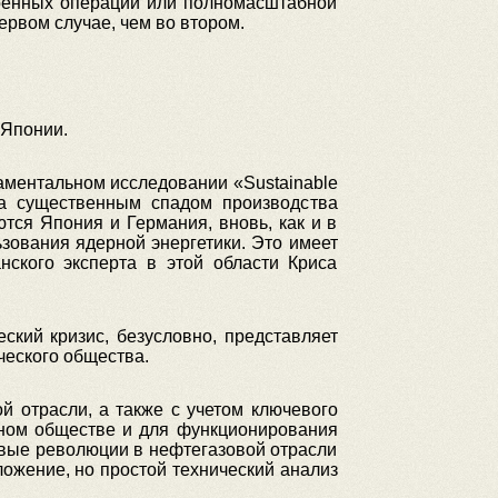
 военных операций или полномасштабной
ервом случае, чем во втором.
 Японии.
аментальном исследовании «Sustainable
ьма существенным спадом производства
тся Япония и Германия, вновь, как и в
ьзования ядерной энергетики. Это имеет
нского эксперта в этой области Криса
кий кризис, безусловно, представляет
еского общества.
й отрасли, а также с учетом ключевого
ьном обществе и для функционирования
овые революции в нефтегазовой отрасли
ожение, но простой технический анализ