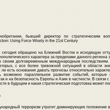
британии, бывший директор по стратегическим воп
tion: Using Force Wisely in the 21st Century
сегодня обращено на Ближний Восток и исходящую оттуда
ополитического характера за пределами данного региона 
о своим долговременным международным последствиям. 
вторых, с все более тревожной ситуацией в области энер
 ли есть основания давать прогнозы относительно характе
ь возможно параллельное развитие событий, которые 
к и на безопасность Европы и Азии в частности. В связи с
ксте в будущем и какая стратегическая подготовка может по
а
ународный терроризм утратит доминирующее положение в в