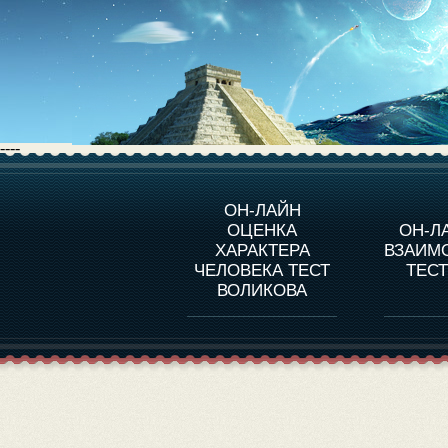
----
О ПРОГРАММЕ
О 
ОН-ЛАЙН
ОЦЕНКА
ОН-Л
ОЦЕНКА ХАРАКТЕРA
ЧЕЛОВЕКА
СОВ
ХАРАКТЕРА
ВЗАИМ
В
ЧЕЛОВЕКА ТЕСТ
ТЕС
ОЦЕНКА ХАРАКТЕРА
ВЫДАЮЩИХСЯ
ВОЛИКОВА
ЛИЧНОСТЕЙ