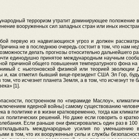
ународный терроризм утратит доминирующее положение в в
нение вооруженных сил западных стран или иных иностран
обой первую из надвигающихся угроз и должен рассматр
Причина не в последнюю очередь состоит в том, что нам н
возможности делать прогнозы относительно дальнейшего р
почти единодушно принятое международным научным сообщ
вной причиной общего повышения температурного фона на 
внимый с ньютоновской физикой или теорией эволюции Д
ы и, как отметил бывший вице-президент США Эл Гор, буд
в том, что исчезнет планета Земля, а в том, что исчезнут т
ка» [1].
пасности, построенном по «пирамиде Маслоу», климатичес
сключением ядерной войны) самому существованию человеч
ека в политике и в жизни кратковременно, тогда как клима
х политических решений. Но даже если говорить о кратко
ебания. Если раньше они фиксировались один раз в 100 л
е откладывать международные усилия по уменьшению 
ыми в том, что их вооруженные силы и службы безопасност