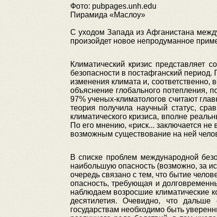
Фото: pubpages.unh.edu
Пирамида «Маслоу»
С уходом Запада из Афганистана межд
произойдет новое непродуманное приме
Климатический кризис представляет с
безопасности в постафганский период. 
изменения климата и, соответственно, 
объяснение глобального потепления, 
97% ученых-климатологов считают гла
теория получила научный статус, сра
климатического кризиса, вполне реальн
По его мнению, «риск... заключается не 
возможным существование на ней челове
В списке проблем международной безо
наибольшую опасность (возможно, за и
очередь связано с тем, что бытие челов
опасность, требующая и долговременны
наблюдаем возросшие климатические кол
десятилетия. Очевидно, что дальш
государствам необходимо быть уверенн