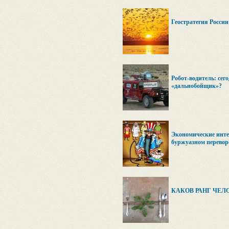
Геостратегия Росси
Робот-водитель: сего
«дальнобойщик»?
Экономические инт
буржуазном перевор
КАКОВ РАНГ ЧЕЛ