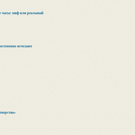
 часы: миф или реальный
остепенно исчезают
тнерства»