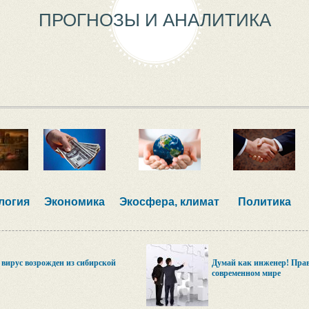
ПРОГНОЗЫ И АНАЛИТИКА
логия
Экономика
Экосфера, климат
Политика
 вирус возрожден из сибирской
Думай как инженер! Пра
современном мире