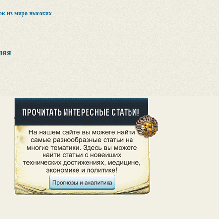
ок из мира высоких
няя