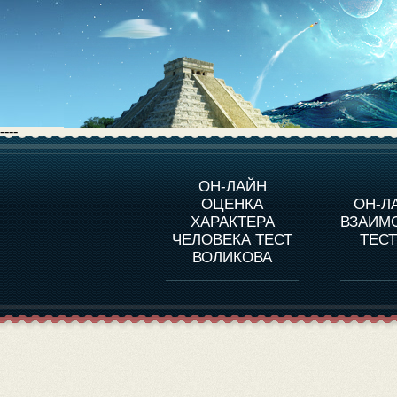
----
О ПРОГРАММЕ
О 
ОН-ЛАЙН
ОЦЕНКА
ОН-Л
ОЦЕНКА ХАРАКТЕРA
ЧЕЛОВЕКА
СОВ
ХАРАКТЕРА
ВЗАИМ
В
ЧЕЛОВЕКА ТЕСТ
ТЕС
ОЦЕНКА ХАРАКТЕРА
ВЫДАЮЩИХСЯ
ВОЛИКОВА
ЛИЧНОСТЕЙ