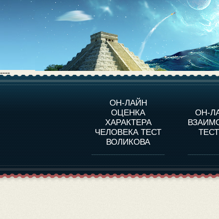
----
О ПРОГРАММЕ
О 
ОН-ЛАЙН
ОЦЕНКА
ОН-Л
ОЦЕНКА ХАРАКТЕРA
ЧЕЛОВЕКА
СОВ
ХАРАКТЕРА
ВЗАИМ
В
ЧЕЛОВЕКА ТЕСТ
ТЕС
ОЦЕНКА ХАРАКТЕРА
ВЫДАЮЩИХСЯ
ВОЛИКОВА
ЛИЧНОСТЕЙ