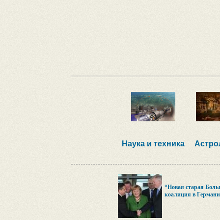
Наука и техника
Астро
“Новая старая Боль
коалиция в Германи