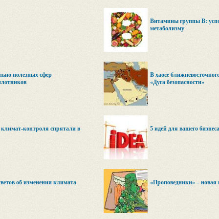
Витамины группы B: успо
метаболизму
ьно полезных сфер
В хаосе ближневосточног
илотников
«Дуга безопасности»
 климат-контроля спрятали в
5 идей для вашего бизнес
тветов об изменении климата
«Проповедники» – новая 