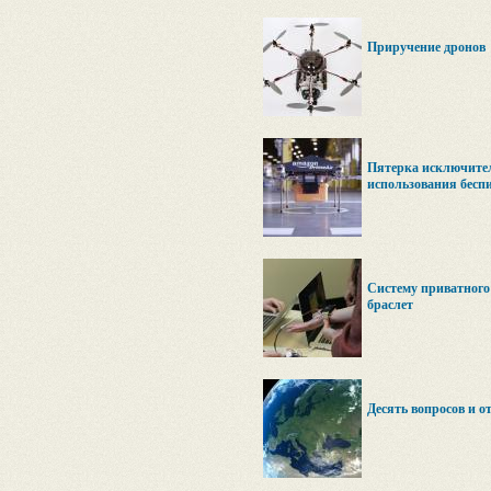
Приручение дронов
Пятерка исключител
использования бесп
Систему приватного
браслет
Десять вопросов и о