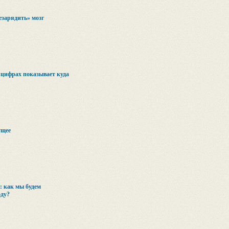
езарядить» мозг
 цифрах показывает куда
ущее
: как мы будем
оду?