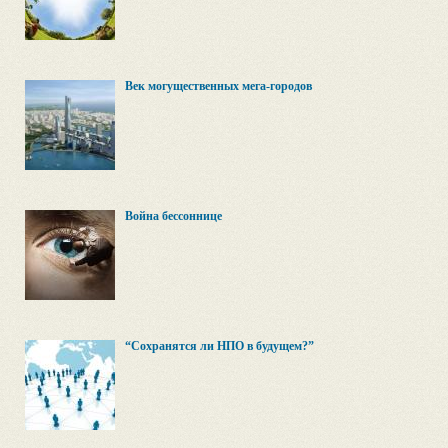
Век могущественных мега-городов
Война бессоннице
“Сохранятся ли НПО в будущем?”