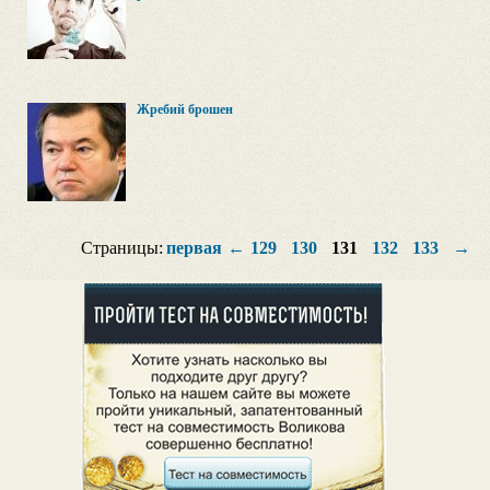
Жребий брошен
Страницы:
первая
←
129
130
131
132
133
→
п