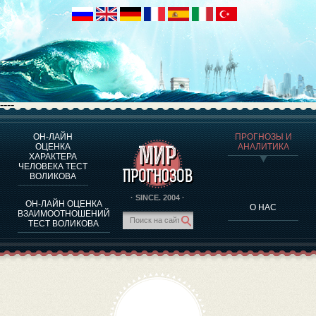
----
ОН-ЛАЙН
ПРОГНОЗЫ И
О ПРОГРАММЕ
ОЦЕНКА
АНАЛИТИКА
ХАРАКТЕРА
ОЦЕНКА ХАРАКТЕРA ЧЕЛОВЕКА
ЧЕЛОВЕКА ТЕСТ
ОЦЕНКА ХАРАКТЕРА ВЫДАЮЩИХСЯ ЛИЧНОСТЕЙ
ВОЛИКОВА
О ПРОГРАММЕ
· SINCE. 2004 ·
ОН-ЛАЙН ОЦЕНКА
О НАС
ТЕСТ НА СОВМЕСТИМОСТЬ ВОЛИКОВА
ВЗАИМООТНОШЕНИЙ
ТЕСТ ВОЛИКОВА
ПРОГНОЗЫ И АНАЛИТИКА