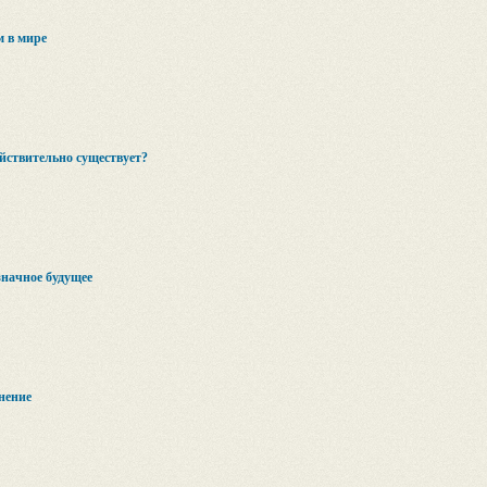
м в мире
ействительно существует?
значное будущее
нение