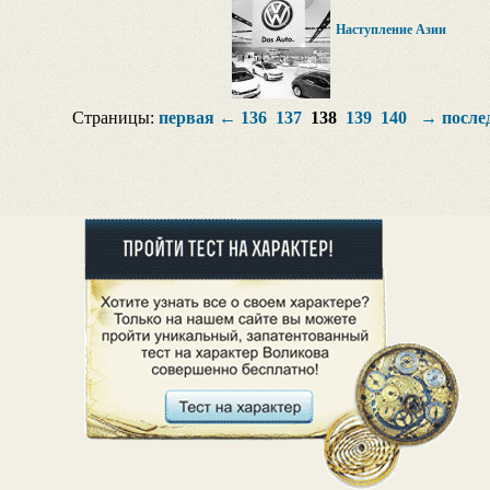
Наступление Азии
Страницы:
первая
←
136
137
138
139
140
→
после