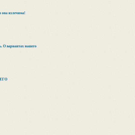
и она излечима!
ь. О вариантах нашего
ЕГО