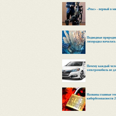
«Рекс» - первый в м
Подводные природны
лихорадка началась
Почему каждый челов
электромобиль не дл
Названы главные те
кибербезопасности 2