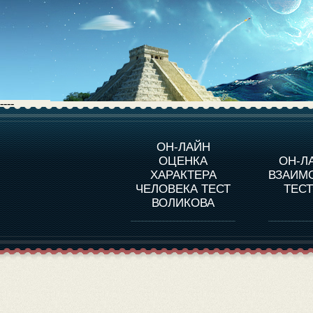
----
О ПРОГРАММЕ
О 
ОН-ЛАЙН
ОЦЕНКА
ОН-Л
ОЦЕНКА ХАРАКТЕРA
ЧЕЛОВЕКА
СОВ
ХАРАКТЕРА
ВЗАИМ
В
ЧЕЛОВЕКА ТЕСТ
ТЕС
ОЦЕНКА ХАРАКТЕРА
ВЫДАЮЩИХСЯ
ВОЛИКОВА
ЛИЧНОСТЕЙ