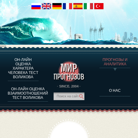
----
ОН-ЛАЙН
ПРОГНОЗЫ И
О ПРОГРАММЕ
ОЦЕНКА
АНАЛИТИКА
ХАРАКТЕРА
ОЦЕНКА ХАРАКТЕРA ЧЕЛОВЕКА
ЧЕЛОВЕКА ТЕСТ
ОЦЕНКА ХАРАКТЕРА ВЫДАЮЩИХСЯ ЛИЧНОСТЕЙ
ВОЛИКОВА
О ПРОГРАММЕ
· SINCE. 2004 ·
ОН-ЛАЙН ОЦЕНКА
О НАС
ТЕСТ НА СОВМЕСТИМОСТЬ ВОЛИКОВА
ВЗАИМООТНОШЕНИЙ
ТЕСТ ВОЛИКОВА
ПРОГНОЗЫ И АНАЛИТИКА