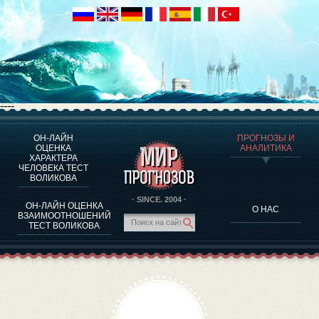
----
ОН-ЛАЙН
ПРОГНОЗЫ И
О ПРОГРАММЕ
ОЦЕНКА
АНАЛИТИКА
ХАРАКТЕРА
ОЦЕНКА ХАРАКТЕРA ЧЕЛОВЕКА
ЧЕЛОВЕКА ТЕСТ
ОЦЕНКА ХАРАКТЕРА ВЫДАЮЩИХСЯ ЛИЧНОСТЕЙ
ВОЛИКОВА
О ПРОГРАММЕ
· SINCE. 2004 ·
ОН-ЛАЙН ОЦЕНКА
О НАС
ТЕСТ НА СОВМЕСТИМОСТЬ ВОЛИКОВА
ВЗАИМООТНОШЕНИЙ
ТЕСТ ВОЛИКОВА
ПРОГНОЗЫ И АНАЛИТИКА