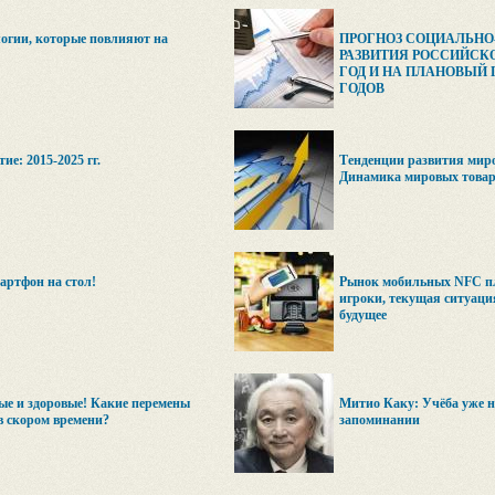
огии, которые повлияют на
ПРОГНОЗ СОЦИАЛЬН
РАЗВИТИЯ РОССИЙСКО
ГОД И НА ПЛАНОВЫЙ ПЕ
ГОДОВ
ие: 2015-2025 гг.
Тенденции развития мир
Динамика мировых това
артфон на стол!
Рынок мобильных NFC п
игроки, текущая ситуаци
будущее
ые и здоровые! Какие перемены
Митио Каку: Учёба уже не
в скором времени?
запоминании