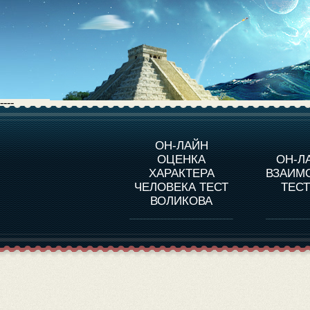
----
О ПРОГРАММЕ
О 
ОН-ЛАЙН
ОЦЕНКА
ОН-Л
ОЦЕНКА ХАРАКТЕРA
ЧЕЛОВЕКА
СОВ
ХАРАКТЕРА
ВЗАИМ
В
ЧЕЛОВЕКА ТЕСТ
ТЕС
ОЦЕНКА ХАРАКТЕРА
ВЫДАЮЩИХСЯ
ВОЛИКОВА
ЛИЧНОСТЕЙ