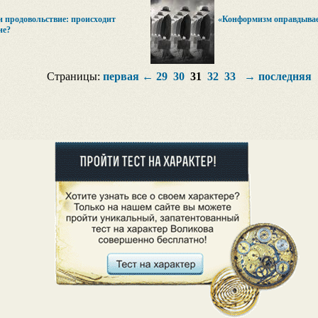
и продовольствие: происходит
«Конформизм оправдывае
ие?
Страницы:
первая
←
29
30
31
32
33
→
последняя