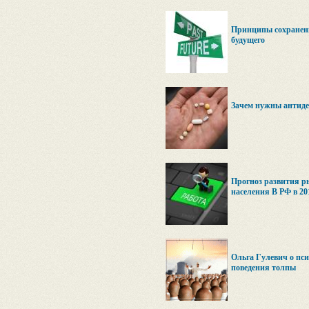
Принципы сохранени
будущего
Зачем нужны антиде
Прогноз развития р
населения В РФ в 201
Ольга Гулевич о пси
поведения толпы