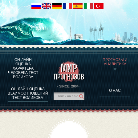
----
ОН-ЛАЙН
ПРОГНОЗЫ И
О ПРОГРАММЕ
ОЦЕНКА
АНАЛИТИКА
ХАРАКТЕРА
ОЦЕНКА ХАРАКТЕРA ЧЕЛОВЕКА
ЧЕЛОВЕКА ТЕСТ
ОЦЕНКА ХАРАКТЕРА ВЫДАЮЩИХСЯ ЛИЧНОСТЕЙ
ВОЛИКОВА
О ПРОГРАММЕ
· SINCE. 2004 ·
ОН-ЛАЙН ОЦЕНКА
О НАС
ТЕСТ НА СОВМЕСТИМОСТЬ ВОЛИКОВА
ВЗАИМООТНОШЕНИЙ
ТЕСТ ВОЛИКОВА
ПРОГНОЗЫ И АНАЛИТИКА