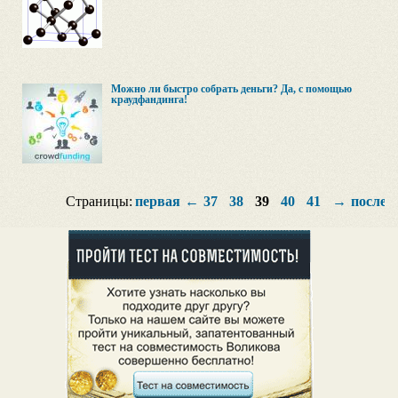
Можно ли быстро собрать деньги? Да, с помощью
краудфандинга!
Страницы:
первая
←
37
38
39
40
41
→
послед