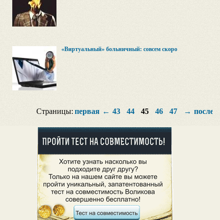
«Виртуальный» больничный: совсем скоро
Страницы:
первая
←
43
44
45
46
47
→
послед