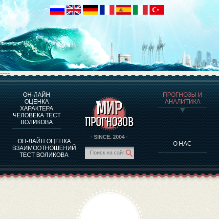
----
ОН-ЛАЙН
ПРОГНОЗЫ И
О ПРОГРАММЕ
ОЦЕНКА
АНАЛИТИКА
ХАРАКТЕРА
ОЦЕНКА ХАРАКТЕРA ЧЕЛОВЕКА
ЧЕЛОВЕКА ТЕСТ
ОЦЕНКА ХАРАКТЕРА ВЫДАЮЩИХСЯ ЛИЧНОСТЕЙ
ВОЛИКОВА
О ПРОГРАММЕ
· SINCE. 2004 ·
ОН-ЛАЙН ОЦЕНКА
О НАС
ТЕСТ НА СОВМЕСТИМОСТЬ ВОЛИКОВА
ВЗАИМООТНОШЕНИЙ
ТЕСТ ВОЛИКОВА
ПРОГНОЗЫ И АНАЛИТИКА