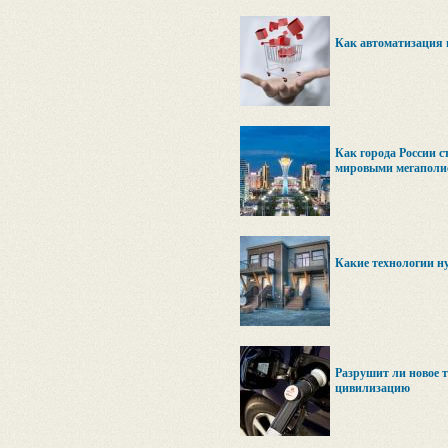
Как автоматизация 
Как города России с
мировыми мегаполи
Какие технологии ну
Разрушит ли новое 
цивилизацию