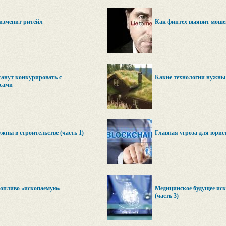
изменит ритейл
Как финтех выявит моше
танут конкурировать с
Какие технологии нужны в
сами
жны в строительстве (часть 1)
Главная угроза для юрис
топливо «ископаемую»
Медицинское будущее иск
(часть 3)