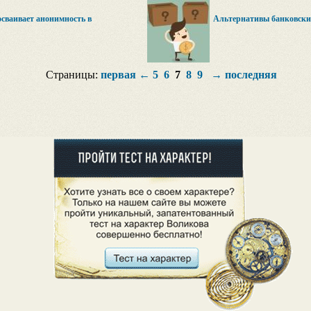
сваивает анонимность в
Альтернативы банковским
Страницы:
первая
←
5
6
7
8
9
→
последняя