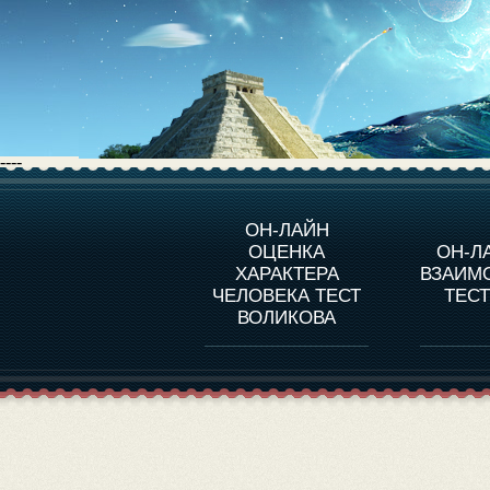
----
О ПРОГРАММЕ
О 
ОН-ЛАЙН
ОЦЕНКА
ОН-Л
ОЦЕНКА ХАРАКТЕРA
ЧЕЛОВЕКА
СОВ
ХАРАКТЕРА
ВЗАИМ
В
ЧЕЛОВЕКА ТЕСТ
ТЕС
ОЦЕНКА ХАРАКТЕРА
ВЫДАЮЩИХСЯ
ВОЛИКОВА
ЛИЧНОСТЕЙ