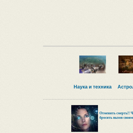
Наука и техника
Астро
Отменить смерть!! Ч
бросить вызов своим