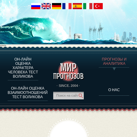
----
ОН-ЛАЙН
ПРОГНОЗЫ И
О ПРОГРАММЕ
ОЦЕНКА
АНАЛИТИКА
ХАРАКТЕРА
ОЦЕНКА ХАРАКТЕРA ЧЕЛОВЕКА
ЧЕЛОВЕКА ТЕСТ
ОЦЕНКА ХАРАКТЕРА ВЫДАЮЩИХСЯ ЛИЧНОСТЕЙ
ВОЛИКОВА
О ПРОГРАММЕ
· SINCE. 2004 ·
ОН-ЛАЙН ОЦЕНКА
О НАС
ТЕСТ НА СОВМЕСТИМОСТЬ ВОЛИКОВА
ВЗАИМООТНОШЕНИЙ
ТЕСТ ВОЛИКОВА
ПРОГНОЗЫ И АНАЛИТИКА