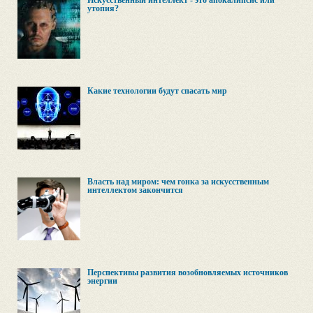
Искусственный интеллект - это апокалипсис или
утопия?
Какие технологии будут спасать мир
Власть над миром: чем гонка за искусственным
интеллектом закончится
Перспективы развития возобновляемых источников
энергии