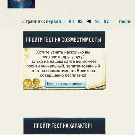
Страницы:
первая
←
88
89
90
91
92
→
послед