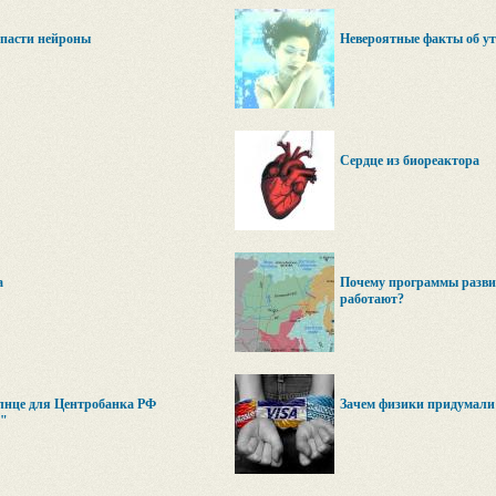
спасти нейроны
Невероятные факты об у
Сердце из биореактора
а
Почему программы развит
работают?
лнце для Центробанка РФ
Зачем физики придумали
е"