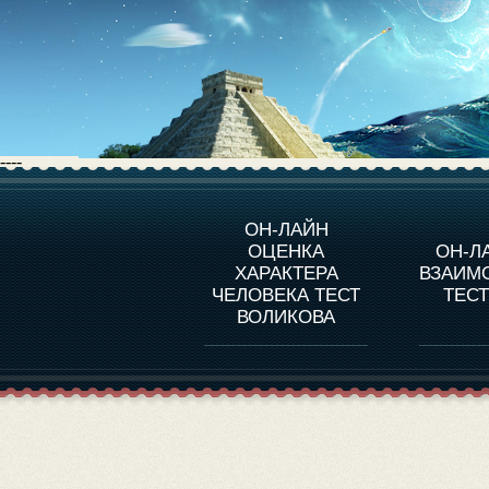
----
О ПРОГРАММЕ
О 
ОН-ЛАЙН
ОЦЕНКА
ОН-Л
ОЦЕНКА ХАРАКТЕРA
ЧЕЛОВЕКА
СОВ
ХАРАКТЕРА
ВЗАИМ
В
ЧЕЛОВЕКА ТЕСТ
ТЕС
ОЦЕНКА ХАРАКТЕРА
ВЫДАЮЩИХСЯ
ВОЛИКОВА
ЛИЧНОСТЕЙ