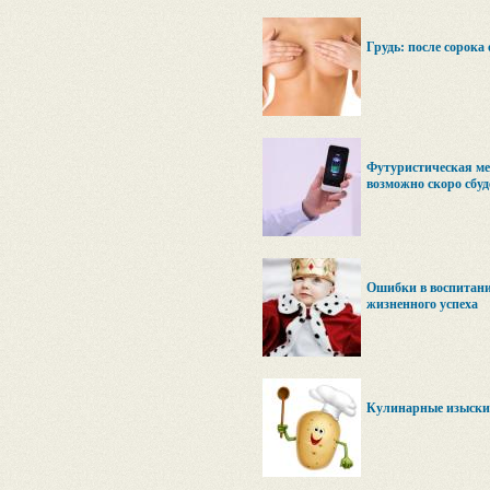
Грудь: после сорока
Футуристическая ме
возможно скоро сбуд
Ошибки в воспитани
жизненного успеха
Кулинарные изыск