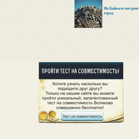
На Байкале построя
город