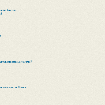
ы, но боится
ий
а
мозговыми имплантатами?
еские аспекты. Елена