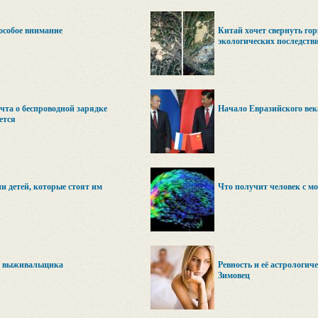
 особое внимание
Китай хочет свернуть гор
экологических последств
чта о беспроводной зарядке
Начало Евразийского век
ется
и детей, которые стоят им
Что получит человек с 
и выживальщика
Ревность и её астрологич
Зимовец