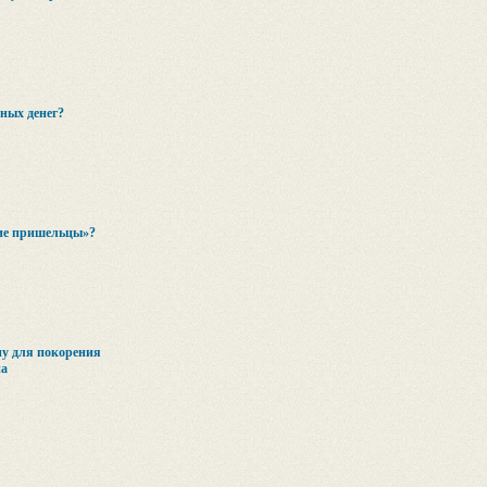
ных денег?
кие пришельцы»?
у для покорения
на