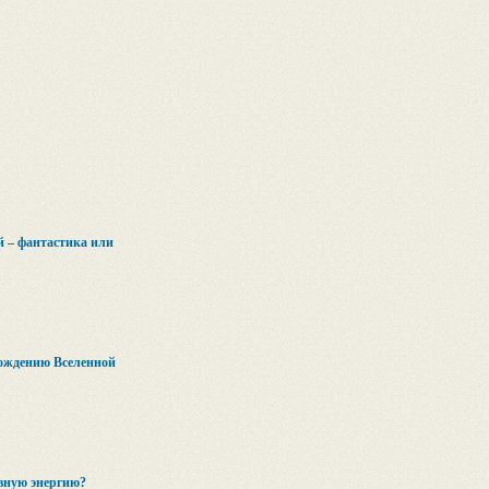
й – фантастика или
рождению Вселенной
вную энергию?