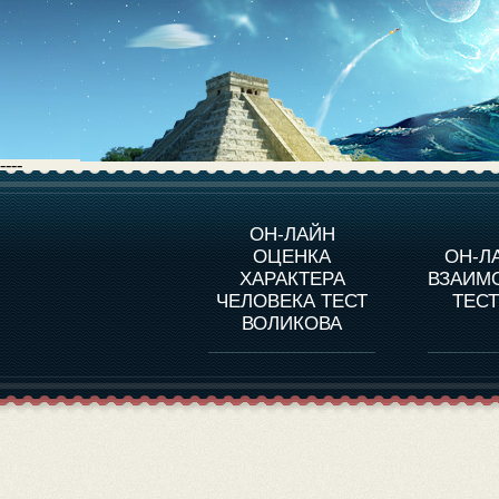
----
О ПРОГРАММЕ
О 
ОН-ЛАЙН
ОЦЕНКА
ОН-Л
ОЦЕНКА ХАРАКТЕРA
ЧЕЛОВЕКА
СОВ
ХАРАКТЕРА
ВЗАИМ
В
ЧЕЛОВЕКА ТЕСТ
ТЕС
ОЦЕНКА ХАРАКТЕРА
ВЫДАЮЩИХСЯ
ВОЛИКОВА
ЛИЧНОСТЕЙ