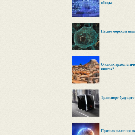
обхода
На дне морском наш
О каких археологиче
книгах?
Транспорт будущего
Признак наличия эк