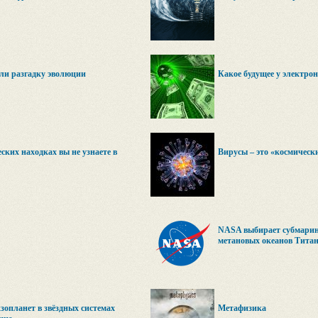
ли разгадку эволюции
Какое будущее у электрон
ских находках вы не узнаете в
Вирусы – это «космичес
NASA выбирает субмарин
метановых океанов Тита
зопланет в звёздных системах
Метафизика