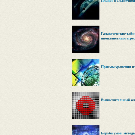
Планет в Солнечной 
Галактические тайн
инопланетным агрес
Приемы хранения и
Вычислительный ал
Борьба умов: метод