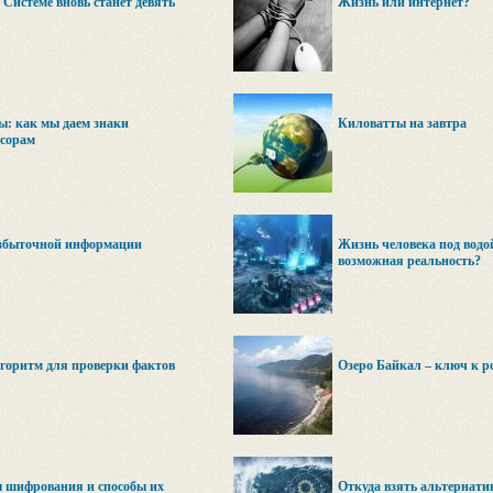
Системе вновь станет девять
Жизнь или интернет?
ы: как мы даем знаки
Киловатты на завтра
сорам
збыточной информации
Жизнь человека под водо
возможная реальность?
горитм для проверки фактов
Озеро Байкал – ключ к 
ы шифрования и способы их
Откуда взять альтернати