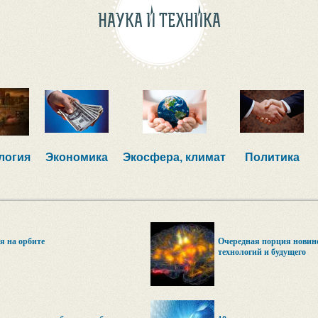
НАУКА И ТЕХНИКА
логия
Экономика
Экосфера, климат
Политика
 на орбитe
Очередная порция новин
технологий и будущего