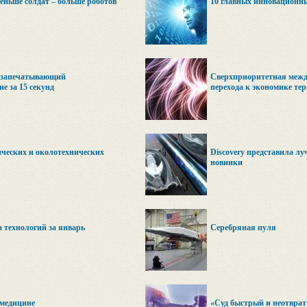
еньше солдат – больше роботов
10 главных инновационны
 запечатывающий
Сверхприоритетная межд
е за 15 секунд
перехода к экономике тер
ических и околотехнических
Discovery представила л
новинки
 технологий за январь
Серебряная пуля
 медицине
«Суд быстрый и неотвра