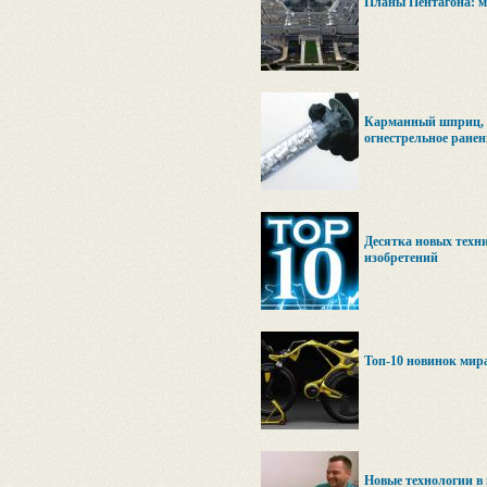
Планы Пентагона: м
Карманный шприц,
огнестрельное ранени
Десятка новых техн
изобретений
Топ-10 новинок мира
Новые технологии в