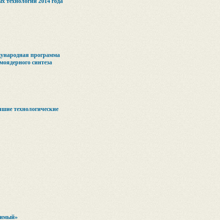
х технологий 2014 года
ународная программа
моядерного синтеза
учшие технологические
тимый»