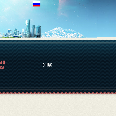
НАЛИТИКА
Ы И
О НАС
КА