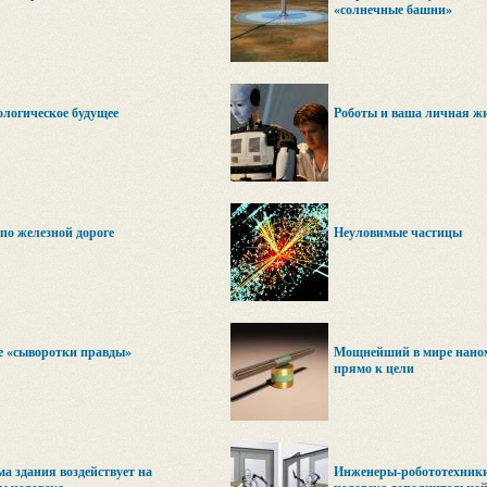
«солнечные башни»
ологическое будущее
Роботы и ваша личная жи
о железной дороге
Неуловимые частицы
е «сыворотки правды»
Мощнейший в мире наном
прямо к цели
а здания воздействует на
Инженеры-робототехники