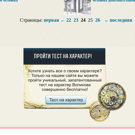
м человека
человека дополнительной
Страницы:
первая
←
22
23
24
25
26
→
последняя