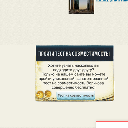
психику, ДНК и гено