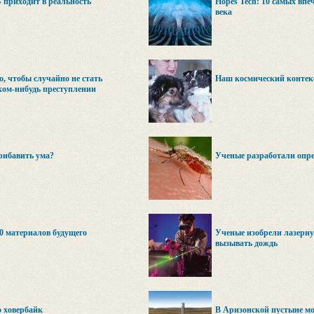
 приходит в реальность
Hopes Tech: 10 самых вп
века
о, чтобы случайно не стать
Наш космический контек
ком-нибудь преступлении
рибавить ума?
Ученые разработали опр
0 материалов будущего
Ученые изобрели лазерну
вызывать дождь
о ховербайк
В Аризонской пустыне мо