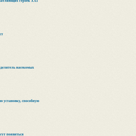
ечатляющих строек XXI
ст
еделитель насекомых
ю установку, способную
гут появиться