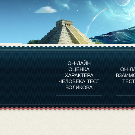
----
О ПРОГРАММЕ
О 
ОН-ЛАЙН
ОЦЕНКА
ОН-Л
ОЦЕНКА ХАРАКТЕРA
ЧЕЛОВЕКА
СОВ
ХАРАКТЕРА
ВЗАИМ
В
ЧЕЛОВЕКА ТЕСТ
ТЕС
ОЦЕНКА ХАРАКТЕРА
ВЫДАЮЩИХСЯ
ВОЛИКОВА
ЛИЧНОСТЕЙ