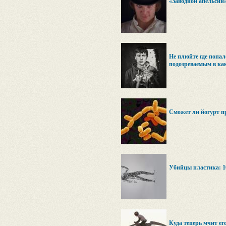
«Заводной апельсин»
Не плюйте где попал
подозреваемым в ка
Сможет ли йогурт п
Убийцы пластика: 1
Куда теперь мчит ег