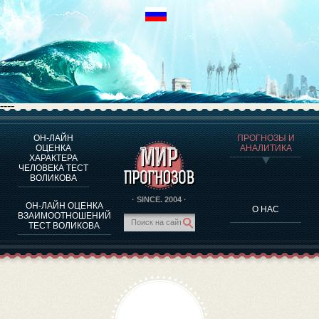
----
ОН-ЛАЙН
ПРОГНОЗЫ И
О ПРОГРАММЕ
ОЦЕНКА
АНАЛИТИКА
ХАРАКТЕРА
ОЦЕНКА ХАРАКТЕРA ЧЕЛОВЕКА
ЧЕЛОВЕКА ТЕСТ
ОЦЕНКА ХАРАКТЕРА ВЫДАЮЩИХСЯ ЛИЧНОСТЕЙ
ВОЛИКОВА
О ПРОГРАММЕ
· SINCE. 2004 ·
ОН-ЛАЙН ОЦЕНКА
О НАС
ТЕСТ НА СОВМЕСТИМОСТЬ ВОЛИКОВА
ВЗАИМООТНОШЕНИЙ
ТЕСТ ВОЛИКОВА
ПРОГНОЗЫ И АНАЛИТИКА