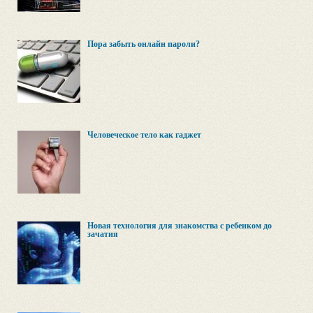
Пора забыть онлайн пароли?
Человеческое тело как гаджет
Новая технология для знакомства с ребенком до
зачатия